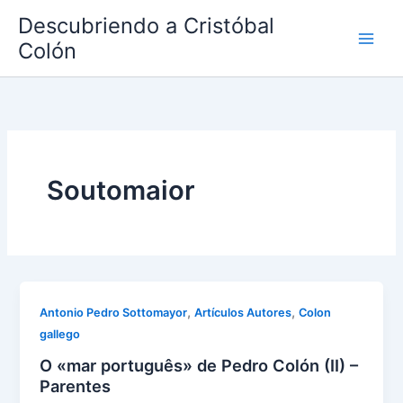
Ir
Descubriendo a Cristóbal
al
Colón
contenido
Soutomaior
,
,
Antonio Pedro Sottomayor
Artículos Autores
Colon
gallego
O «mar português» de Pedro Colón (II) –
Parentes