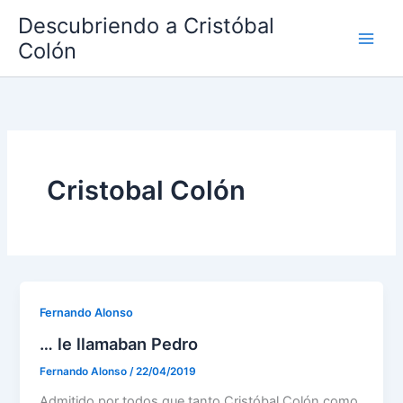
Ir
Descubriendo a Cristóbal
al
Colón
contenido
Cristobal Colón
Fernando Alonso
… le llamaban Pedro
Fernando Alonso
/
22/04/2019
Admitido por todos que tanto Cristóbal Colón como