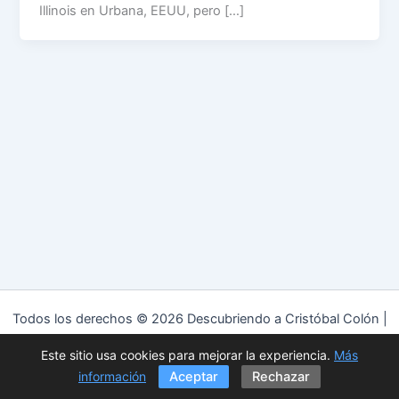
Illinois en Urbana, EEUU, pero […]
Todos los derechos © 2026 Descubriendo a Cristóbal Colón |
Funciona gracias a
Tema Astra para WordPress
Este sitio usa cookies para mejorar la experiencia.
Más
Política de privacidad
|
Política de cookies
|
Aviso Legal
información
Aceptar
Rechazar