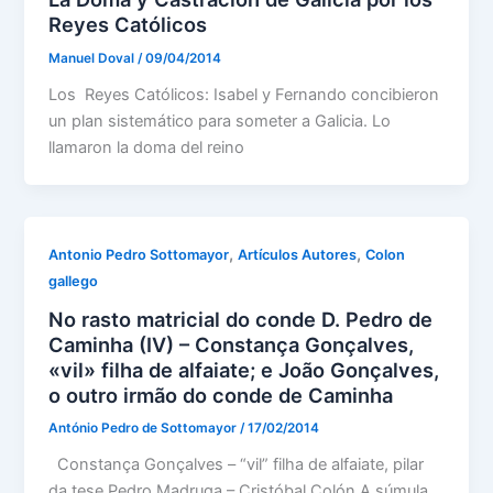
Reyes Católicos
Manuel Doval
/
09/04/2014
Los Reyes Católicos: Isabel y Fernando concibieron
un plan sistemático para someter a Galicia. Lo
llamaron la doma del reino
,
,
Antonio Pedro Sottomayor
Artículos Autores
Colon
gallego
No rasto matricial do conde D. Pedro de
Caminha (IV) – Constança Gonçalves,
«vil» filha de alfaiate; e João Gonçalves,
o outro irmão do conde de Caminha
António Pedro de Sottomayor
/
17/02/2014
Constança Gonçalves – “vil” filha de alfaiate, pilar
da tese Pedro Madruga – Cristóbal Colón A súmula