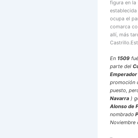
figura en la
establecida 
ocupa el pa
comarca con
allí, más t
Castrillo.Es
En
1509
fu
parte del
C
Emperador
promoción
puesto, per
Navarra
) g
Alonso de 
nombrado
P
Noviembre
–