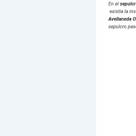
En el
sepulcr
existía la in
Avellaneda O
sepulcro pas