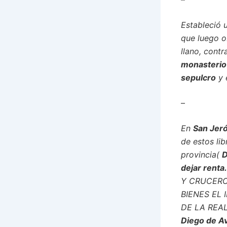
Estableció u
que luego o
llano, cont
monasterio 
sepulcro
y 
–
En
San Jer
de estos lib
provincia(
dejar renta
Y CRUCERO
BIENES EL
DE LA REA
Diego de A