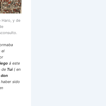
e Haro, y de
de
sconsulto.
formaba
 el
or
Diego
á este
e de
Tui
( en
o
don
 haber sido
en