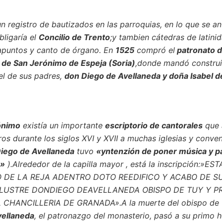
n registro de bautizados en las parroquias, en lo que se an
bligaría el
Concilio de Trento
;y tambien cátedras de latini
rapuntos y canto de órgano. En
1525
compró el
patronato d
de San Jerónimo de Espeja (Soria)
,donde mandó construi
el de sus padres,
don Diego de Avellaneda y doña Isabel d
ónimo
existía un importante
escriptorio de cantorales
que 
ros durante los siglos XVI y XVII a muchas iglesias y conve
D
iego de Avellaneda
tuvo
«yntenzión de poner música y pa
.»
).
Alrededor de la capilla mayor , está la inscripción:»E
 DE LA REJA ADENTRO DOTO REEDIFICO Y ACABO DE S
 ILUSTRE DONDIEGO DEAVELLANEDA OBISPO DE TUY Y P
L CHANCILLERIA DE GRANADA».
A la muerte del obispo de
vellaneda
, el patronazgo del monasterio, pasó a su primo