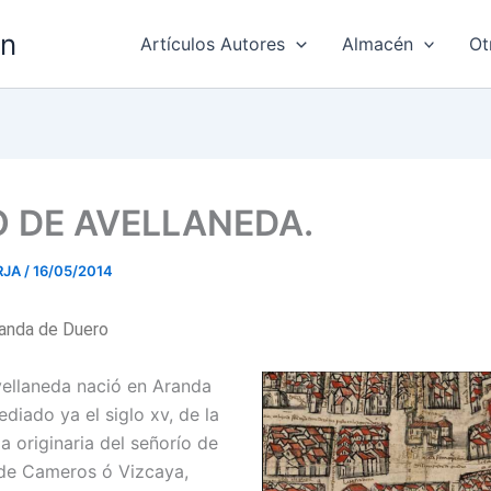
ón
Artículos Autores
Almacén
Ot
O DE AVELLANEDA.
RJA
/
16/05/2014
Aranda de Duero
ellaneda nació en Aranda
diado ya el siglo xv, de la
lia originaria del señorío de
de Cameros ó Vizcaya,