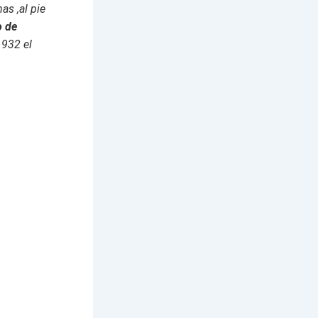
s ,al pie
o de
1932 el