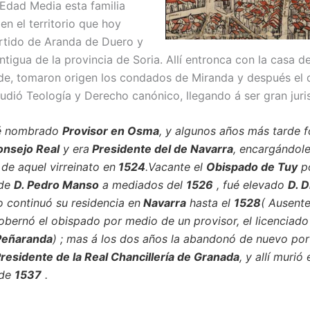
 Edad Media esta familia
en el territorio que hoy
rtido de Aranda de Duero y
tigua de la provincia de Soria. Allí entronca con la casa d
arde, tomaron origen los condados de Miranda y después el 
tudió Teología y Derecho canónico, llegando á ser gran juri
é nombrado
Provisor en Osma
, y algunos años más tarde 
onsejo Real
y era
Presidente del de Navarra
, encargándole
de aquel virreinato en
1524
.Vacante el
Obispado de Tuy
p
 de
D. Pedro Manso
a mediados del
1526
, fué elevado
D. 
o continuó su residencia en
Navarra
hasta el
1528
( Ausent
obernó el obispado por medio de un provisor, el licenciad
Peñaranda
) ; mas á los dos años la abandonó de nuevo por
residente de la Real Chancillería de Granada
, y allí murió 
 de
1537
.