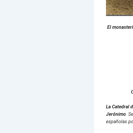
El m
onaster
La Catedral 
Jerónimo
. S
españolas po