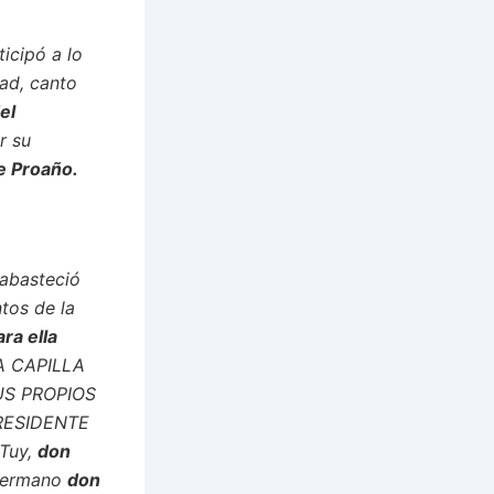
ticipó a lo
dad, canto
el
r su
e Proaño.
abasteció
ntos de la
ra ella
STA CAPILLA
US PROPIOS
RESIDENTE
 Tuy,
don
 hermano
don