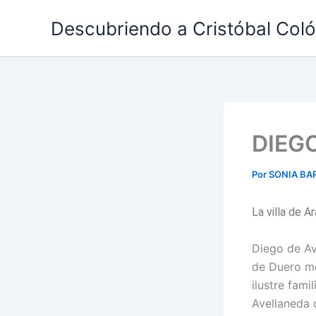
Ir
Descubriendo a Cristóbal Col
al
contenido
DIEG
Por
SONIA BA
La villa de 
Diego de Av
de Duero me
ilustre fami
Avellaneda 