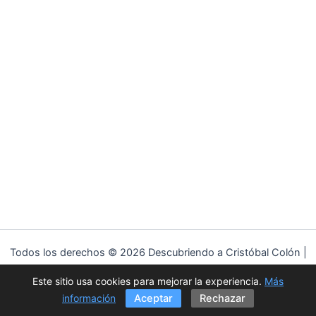
Todos los derechos © 2026 Descubriendo a Cristóbal Colón |
Funciona gracias a
Tema Astra para WordPress
Este sitio usa cookies para mejorar la experiencia.
Más
Política de privacidad
|
Política de cookies
|
Aviso Legal
información
Aceptar
Rechazar