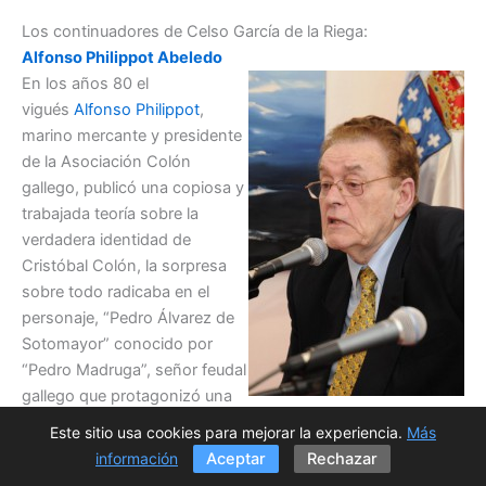
Los continuadores de Celso García de la Riega:
Alfonso Philippot Abeledo
En los años 80 el
vigués
Alfonso Philippot
,
marino mercante y presidente
de la Asociación Colón
gallego, publicó una copiosa y
trabajada teoría sobre la
verdadera identidad de
Cristóbal Colón, la sorpresa
sobre todo radicaba en el
personaje, “Pedro Álvarez de
Sotomayor” conocido por
“Pedro Madruga”, señor feudal
gallego que protagonizó una
lucha encarnizada contra las
Este sitio usa cookies para mejorar la experiencia.
Más
Irmandades en Galicia y contra los reyes Católicos
información
Aceptar
Rechazar
después. Luchó este noble señorial contra la alianza entre la