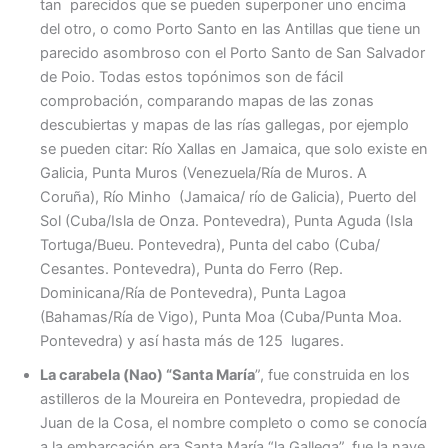
tan parecidos que se pueden superponer uno encima
del otro, o como Porto Santo en las Antillas que tiene un
parecido asombroso con el Porto Santo de San Salvador
de Poio. Todas estos topónimos son de fácil
comprobación, comparando mapas de las zonas
descubiertas y mapas de las rías gallegas, por ejemplo
se pueden citar: Río Xallas en Jamaica, que solo existe en
Galicia, Punta Muros (Venezuela/Ría de Muros. A
Coruña), Río Minho (Jamaica/ río de Galicia), Puerto del
Sol (Cuba/Isla de Onza. Pontevedra), Punta Aguda (Isla
Tortuga/Bueu. Pontevedra), Punta del cabo (Cuba/
Cesantes. Pontevedra), Punta do Ferro (Rep.
Dominicana/Ría de Pontevedra), Punta Lagoa
(Bahamas/Ría de Vigo), Punta Moa (Cuba/Punta Moa.
Pontevedra) y así hasta más de 125 lugares.
La carabela (Nao) “Santa María
”, fue construida en los
astilleros de la Moureira en Pontevedra, propiedad de
Juan de la Cosa, el nombre completo o como se conocía
a la embarcación era Santa María “la Gallega”, fue la nave