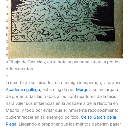
rí
a
d
e
s
p
u
é
s
Dibujo de Castelao, en la nota superior se interesa por los
d
documentos.
e
la muerte de su iniciador, un enemigo inesperado, la propia
Academia gallega
, esta, dirigida por
Murguía
se encargará
de poner todas las trabas a los continuadores de la tesis,
hará valer sus influencias en la Academia de la Historia en
Madrid, y todo por evitar que el inminente reconocimiento
pudiera recaer en su enemigo político,
Celso García de la
Riega
. Llegando a proponer que los méritos deberían pasar