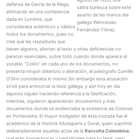
agosto de 1926, una
defensa de García de la Riega,
sátira burlesca sobre este
afirmando en una conferencia
asunto de las manos del
dada en Londres, que
gallego Wenceslao
consideraba auténticos y válidos
Fernández-Flórez.
todos los documentos, pues no
cree que las raspaduras que
tienen algunos, afecten al texto y otras deficiencias no
parecen esenciales, sobre todo cuando donde aparece el
vocablo “Colón” en cada uno de los documentos, no
presenta ningún deterioro o alteración, el paleógrafo Camille
O’Sirvi consideraba lo mismo.Sin embargo esta acusación
sirvió para arrinconar la tesis gallega, y aún hoy en día
algunos siguen haciendo referencia a la falsificación,
mientras, siguieron apareciendo documentos y más
documentos donde se evidenciaba la existencia de Colones
en Pontevedra. El mayor instigador de esta cruzada fue el
académico de la Historia Altolaguirre y Duval, quien suprimió
deliberadamente aquellas actas de la
Raccolta Colombina
,
que eran sospechosas y perjudiciales para su tesis, pero