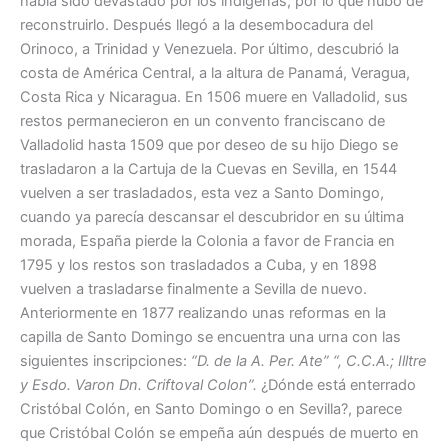
había sido devastado por los indígenas, por lo que hubo de
reconstruirlo. Después llegó a la desembocadura del
Orinoco, a Trinidad y Venezuela. Por último, descubrió la
costa de América Central, a la altura de Panamá, Veragua,
Costa Rica y Nicaragua.
En 1506 muere en Valladolid, sus
restos permanecieron en un convento franciscano de
Valladolid hasta 1509 que por deseo de su hijo Diego se
trasladaron a la Cartuja de la Cuevas en Sevilla, en 1544
vuelven a ser trasladados, esta vez a Santo Domingo,
cuando ya parecía descansar el descubridor en su última
morada, España pierde la Colonia a favor de Francia en
1795 y los restos son trasladados a Cuba, y en 1898
vuelven a trasladarse finalmente a Sevilla de nuevo.
Anteriormente en 1877 realizando unas reformas en la
capilla de Santo Domingo se encuentra una urna con las
siguientes inscripciones:
“D. de la A. Per. Ate” “, C.C.A.; Illtre
y Esdo. Varon Dn. Criftoval Colon”.
¿Dónde está enterrado
Cristóbal Colón, en Santo Domingo o en Sevilla?, parece
que Cristóbal Colón se empeña aún después de muerto en