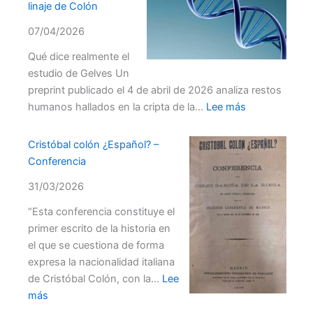
linaje de Colón
07/04/2026
Qué dice realmente el
estudio de Gelves Un
preprint publicado el 4 de abril de 2026 analiza restos
:
humanos hallados en la cripta de la…
Lee más
El
ADN
Cristóbal colón ¿Español? –
y
Conferencia
el
31/03/2026
origen
de
“Esta conferencia constituye el
Cristóbal
primer escrito de la historia en
Colón:
el que se cuestiona de forma
Un
expresa la nacionalidad italiana
nuevo
de Cristóbal Colón, con la…
Lee
estudio
:
más
sobre
Cristóbal