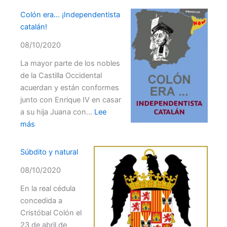
el
colón
Colón era… ¡Independentista
linaje
¿Español?
catalán!
de
–
Colón
08/10/2020
Conferencia
La mayor parte de los nobles
de la Castilla Occidental
acuerdan y están conformes
junto con Enrique IV en casar
a su hija Juana con…
Lee
:
más
Colón
era…
Súbdito y natural
¡Independentista
08/10/2020
catalán!
En la real cédula
concedida a
Cristóbal Colón el
23 de abril de