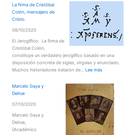
noble
La firma de Cristóbal
Cristóbal
Colón, mensajero de
Colón
Cristo.
según
08/10/2020
las
capitulacio
El Jeroglífico: La firma de
de
Cristóbal Colón,
Santa
constituye un verdadero jeroglífico basado en una
Fé
disposición concreta de siglas, vírgulas y enunciado.
:
Muchos historiadores trataron de…
Lee más
La
firma
Marcelo Gaya y
de
Delrue
Cristóbal
07/10/2020
Colón,
mensajero
Marcelo Gaya y
de
Delrue,
Cristo.
(Académico