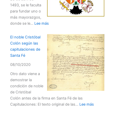
1493, se le faculta
para fundar uno o
más mayorazgos,
:
donde se le…
Lee más
Súbdito
y
El noble Cristóbal
natural
Colón según las
capitulaciones de
Santa Fé
08/10/2020
Otro dato viene a
demostrar la
condición de noble
de Cristóbal
Colón antes de la firma en Santa Fé de las
:
Capitulaciones: El texto original de las…
Lee más
El