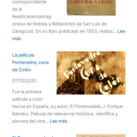
correspondiente
de la
RealAcademiaArag
onesa de Nobles y BellasArtes de San Luis de
Zaragoza). En su libro publicado en 1953, realiza…
Lee
:
más
Marcelo
Gaya
La película:
y
Pontevedra, cuna
Delrue
de Colón
07/10/2020
Fue la primera
película a color
hecha en España, su autor: El Pontevedrés J. Enrique
Barreiro. Película de relevancia histórica, científica y
:
pionera del cine…
Lee más
La
película: