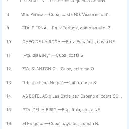
7
I. S. MARTIN.—Isla de las Pe­queñas Antillas.
8
Mte. Pereira.—Cuba, costa NO. Véase el n. 31.
9
PTA. PIERNA.—En la Tortuga, como en el n. 2.
10
CABO DE LA ROCA.—En la Española, costa NE.
11
“Pta. del Buey”.—Cuba, cos­ta S.
12. PTA. S. ANTONIO.—Cuba, ex­tremo O.
13
“Pta. de Pena Negra”.—Cuba, costa S.
14 AS ESTELAS o Las Estrellas.: Española, costa SO. .
15
PTA. DEL HIERRO.—Españo­la, costa NE.
16
El Fragoso.—Cuba, óayo en la costa N.