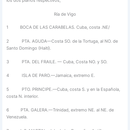
los dos planos respectivos,
Ría de Vigo
1
BOCA DE LAS CARABELAS. Cuba, costa .NE/
2
PTA. AGUDA—Costa SO. de la Tortuga, al NO. de
Santo Do­mingo (Haití).
3
PTA. DEL FRAILE. — Cuba, Costa NO. y SO.
4
ISLA DE PARO.—Jamaica, ex­tremo E.
5
PTO. PRINCIPE.—Cuba, costa S. y en la Española,
costa N. in­terior.
6
PTA. GALERA.—Trinidad, ex­tremo NE. al NE. de
Venezuela.