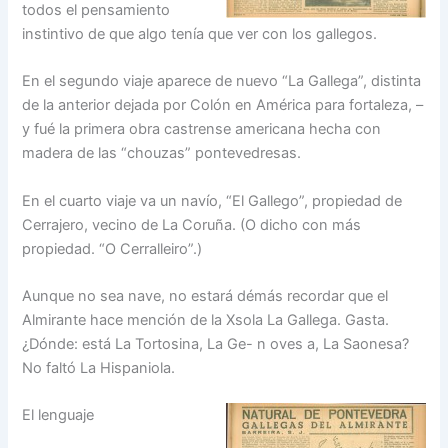
to­dos el pensamiento
instinti­vo de que algo tenía que ver con los gallegos.
En el segundo viaje apare­ce de nuevo “La Gallega”, dis­tinta
de la anterior dejada por Colón en América para forta­leza, –
y fué la primera obra castrense americana hecha con
madera de las “chouzas” pontevedresas.
En el cuarto viaje va un navío, “El Gallego”, propie­dad de
Cerrajero, vecino de La Coruña. (O dicho con más
propiedad. “O Cerralleiro”.)
Aunque no sea nave, no es­tará démás recordar que el
Almirante hace mención de la Xsola La Gallega. Gasta.
¿Dón­de: está La Tortosina, La Ge- n oves a, La Saonesa?
No fal­tó La Hispaniola.
El lenguaje