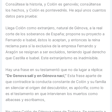
Consúltese la historia, y Co­lón es genovés; consúltense
los hechos, y Colón es ponte­vedrés. He aquí unos cuantos
datos para prueba:
Llega Colón como extranje­ro, natural de Génova, a la real
corte de los soberanos de España; propone su proyecto a
Fernando e Isabel, éstos lo aceptan, y entonces la reina
reclama para sí la exclusiva de la empresa Fernando y
Aragón se resignan a ser ex­cluidos, teniendo igual dere­cho
que Castilla e Isabel. Es­te extranjerismo es inadmi­sible.
Hay una frase en su testamentó que no da lugar a ré­plica:
“De Genova salí y en Génova nací,”
Esta frase aparte de
que contradice la conducta constante de Colón y su familia
en silenciar el ori­gen del descubridor, es apó­crifa; como lo
es el testamen­to en que intervienen los muer­tos como
albaceas y escriba­mos,
No viene Colón de Génova viene de Tortosa. Se presen­ta a