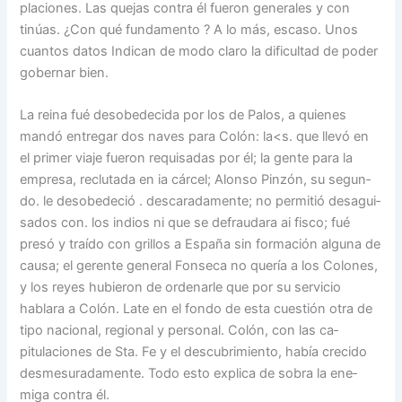
placiones. Las quejas contra él fueron generales y con
tinúas. ¿Con qué fundamento ? A lo más, escaso. Unos
cuan­tos datos Indican de modo cla­ro la dificultad de poder
go­bernar bien.
La reina fué desobedecida por los de Palos, a quienes
mandó entregar dos naves pa­ra Colón: la<s. que llevó en
el primer viaje fueron requisa­das por él; la gente para la
empresa, reclutada en ia cár­cel; Alonso Pinzón, su segun­
do. le desobedeció . descarada­mente; no permitió desagui­
sados con. los indios ni que se defraudara ai fisco; fué
presó y traído con grillos a España sin formación alguna de
causa; el gerente general Fonseca no quería a los Colones,
y los reyes hubieron de ordenarle que por su servi­cio
hablara a Colón. Late en el fondo de esta cuestión otra de
tipo nacional, regional y personal. Colón, con las ca­
pitulaciones de Sta. Fe y el descubrimiento, había creci­do
desmesuradamente. Todo esto explica de sobra la ene­
miga contra él.