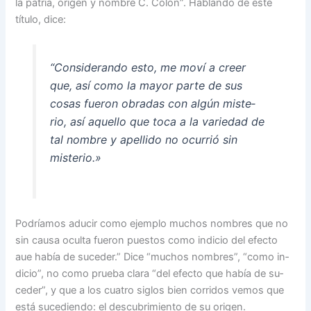
la patria, origen y nombre C. Colón”. Hablando de este
título, dice:
“Considerando esto, me mo­ví a creer
que, así como la mayor parte de sus
cosas fue­ron obradas con algún miste­
rio, así aquello que toca a la variedad de
tal nombre y ape­llido no ocurrió sin
misterio.»
Podríamos aducir como ejem­plo muchos nombres que no
sin causa oculta fueron pues­tos como indicio del efecto
aue había de suceder.” Dice “muchos nombres”, “como in­
dicio”, no como prueba clara “del efecto que había de su­
ceder”, y que a los cuatro si­glos bien corridos vemos que
está sucediendo: el descubri­miento de su origen.