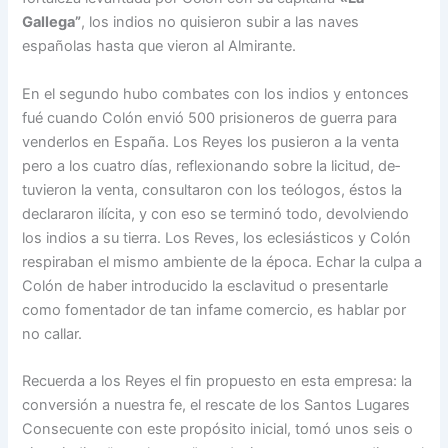
Gallega”
, los in­dios no quisieron subir a las naves
españolas hasta que vieron al Almirante.
En el segundo hubo comba­tes con los indios y entonces
fué cuando Colón envió 500 prisioneros de guerra para
venderlos en España. Los Re­yes los pusieron a la venta
pero a los cuatro días, refle­xionando sobre la licitud, de­
tuvieron la venta, consulta­ron con los teólogos, éstos la
declararon ilícita, y con eso se terminó todo, devolviendo
los indios a su tierra. Los Re­ves, los eclesiásticos y Colón
respiraban el mismo ambien­te de la época. Echar la cul­pa a
Colón de haber introdu­cido la esclavitud o presen­tarle
como fomentador de tan infame comercio, es hablar por
no callar.
Recuerda a los Reyes el fin propuesto en esta empresa: la
conversión a nuestra fe, el rescate de los Santos Lugares
Consecuente con este propósito inicial, tomó unos seis o