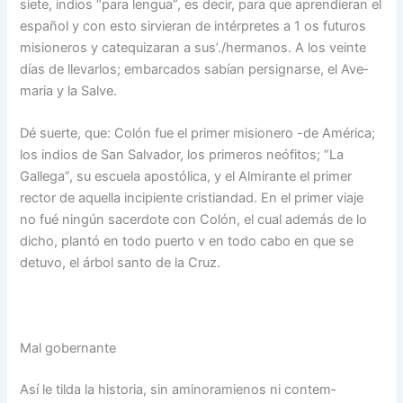
siete, indios “para lengua”, es decir, para que aprendieran el
español y con esto sirvieran de intérpretes a 1 os futuros
misioneros y catequizaran a sus’./hermanos. A los veinte
días de llevarlos; embarcados sabían persignarse, el Ave­
maria y la Salve.
Dé suerte, que: Colón fue el primer misionero -de Améri­ca;
los indios de San Salva­dor, los primeros neófitos; “La
Gallega”, su escuela apos­tólica, y el Almirante el pri­mer
rector de aquella inci­piente cristiandad. En el pri­mer viaje
no fué ningún sa­cerdote con Colón, el cual además de lo
dicho, plantó en todo puerto v en todo cabo en que se
detuvo, el árbol santo de la Cruz.
Mal gobernante
Así le tilda la historia, sin aminoramienos ni contem­