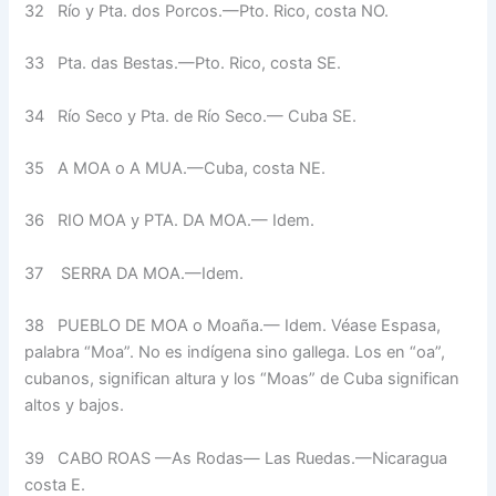
32
Río y Pta. dos Porcos.—Pto. Ri­co, costa NO.
33
Pta. das Bestas.—Pto. Rico, cos­ta SE.
34
Río Seco y Pta. de Río Seco.— Cuba SE.
35
A MOA o A MUA.—Cuba, cos­ta NE.
36
RIO MOA y PTA. DA MOA.— Idem.
37
SERRA DA MOA.—Idem.
38
PUEBLO DE MOA o Moaña.— Idem. Véase Espasa,
palabra “Moa”. No es indígena sino gallega. Los en “oa”,
cubanos, signifi­can altura y los “Moas” de Cuba significan
altos y bajos.
39
CABO ROAS —As Rodas— Las Ruedas.—Nicaragua
costa E.