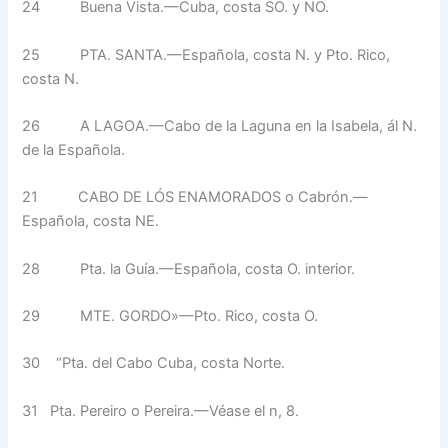
24
Buena Vista.—Cuba, costa SO. y NO.
25
PTA. SANTA.—Española, cos­ta N. y Pto. Rico,
costa N.
26 A LAGOA.—Cabo de la Lagu­na en la Isabela, ál N.
de la Española.
21 CABO DE LÓS ENAMORA­DOS o Cabrón.—
Española, cos­ta NE.
28
Pta. la Guía.—Española, costa O. interior.
29
MTE. GORDO»—Pto. Rico, cos­ta O.
30
“Pta. del Cabo Cuba, costa Norte.
31
Pta. Pereiro o Pereira.—Véase el n, 8.