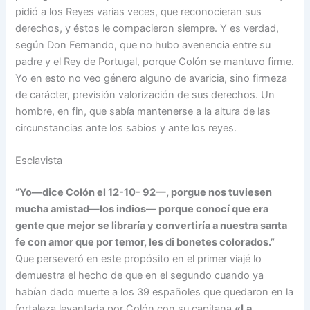
pidió a los Reyes va­rias veces, que reconocieran sus
derechos, y éstos le com­pacieron siempre. Y es ver­dad,
según Don Fernando, que no hubo avenencia entre su
padre y el Rey de Portugal, porque Colón se mantuvo fir­me.
Yo en esto no veo género alguno de avaricia, sino fir­meza
de carácter, previsión valorización de sus derechos. Un
hombre, en fin, que sabía mantenerse a la altura de las
circunstancias ante los sabios y ante los reyes.
Esclavista
“Yo—dice Colón el 12-10- 92—, porgue nos tuviesen
mucha amistad—los indios— porque conocí que era
gente que mejor se libraría y con­vertiría a nuestra santa
fe con amor que por temor, les di bonetes colorados.”
Que per­severó en este propósito en el primer viajé lo
demuestra el hecho de que en el segundo cuando ya
habían dado muer­te a los 39 españoles que que­daron en la
fortaleza levan­tada por Colón con su capi­tana
«La