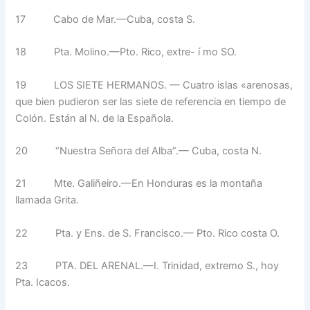
17
Cabo de Mar.—Cuba, costa S.
18
Pta. Molino.—Pto. Rico, extre- í mo SO.
19
LOS SIETE HERMANOS. — Cuatro islas «arenosas,
que bien pudieron ser las siete de refe­rencia en tiempo de
Colón. Están al N. de la Española.
20
“Nuestra Señora del Alba”.— Cuba, costa N.
21
Mte. Galiñeiro.—En Honduras es la montaña
llamada Grita.
22
Pta. y Ens. de S. Francisco.— Pto. Rico costa O.
23
PTA. DEL ARENAL.—I. Tri­nidad, extremo S., hoy
Pta. Icacos.