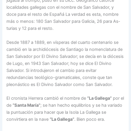
jugaba al trompo, puso en su Dicc. Geográfico catorce
localidades gallegas con el nombre de San Salvador, y
doce para el resto de Españá La verdad es esta, nombre
más o menos: 180 San Salva­dor para Galicia, 26 para As­
turias y 12 para el resto.
Desde 1887 a 1889, en vís­peras del cuarto centenario se
cambió en la archidiócesis de Santiago la nomenclatura de
San Salvador por El Divi­no Salvador; se decía en la diócesis
de Lugo, en 1943 San Salvador; hoy se dice El Divino
Salvador. Si introdu­jeron el cambio para evitar
redundancias teológico-gramaticales, conste que tan
pleonástico es El Divino Sal­vador como San Salvador.
El cronista Herrera cam­bió el nombre de
“La Galle­ga”
por el
de
“Santa María”
; se han hecho equilibrios y se ha variado
la puntuación pa­ra hacer que la Isola La Ga­llega se
convirtiera en la na­ve
“La Gallega”
. Bien poco era.