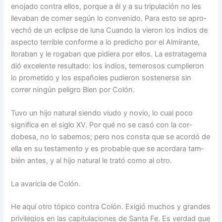
enojado contra ellos, porque a él y a su tripulación no les
llevaban de comer según lo convenido. Para esto se apro­
vechó de un eclipse de luna Cuando la vieron los indios de
aspecto terrible conforme a lo predicho por el Almiran­te,
lloraban y le rogaban que pidiera por ellos. La estra­tagema
dió excelente resulta­do: los indios, temerosos cumplieron
lo prometido y los españoles pudieron sostenerse sin
correr ningún peligro Bien por Colón.
Tuvo un hijo natural sien­do viudo y novio, lo cual po­co
significa en el siglo XV. Por qué no se casó con la cor­
dobesa, no lo sabemos; pero nos consta que se acordó de
ella en su testamento y es probable que se acordara tam­
bién antes, y al hijo natural le trató como al otro.
La avaricia de Colón.
He aquí otro tópico contra Colón. Exigió muchos y gran­des
privilegios en las capitu­laciones de Santa Fe. Es ver­dad que