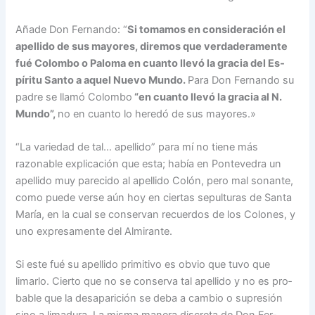
Añade Don Fernando: “
Si tomamos en consideración el
apellido de sus mayores, di­remos que verdaderamente
fué Colombo o Paloma en cuanto llevó la gracia del Es­
píritu Santo a aquel Nuevo Mun­do.
Para Don Fernando su
padre se llamó Colombo
“en cuanto llevó la gracia al N.
Mundo”,
no en cuanto lo heredó de sus mayores.»
“La variedad de tal… ape­llido” para mí no tiene más
razonable explicación que es­ta; había en Pontevedra un
apellido muy parecido al ape­llido Colón, pero mal sonan­te,
como puede verse aún hoy en ciertas sepulturas de San­ta
María, en la cual se con­servan recuerdos de los Co­lones, y
uno expresamente del Almirante.
Si este fué su apellido pri­mitivo es obvio que tuvo que
limarlo. Cierto que no se con­serva tal apellido y no es pro­
bable que la desaparición se deba a cambio o supresión