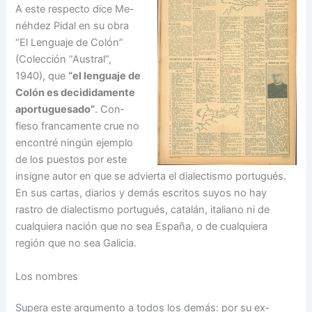
A este respecto dice Me-
néhdez Pidal en su obra
“El Lenguaje de Colón”
(Colec­ción “Austral”,
1940), que
“el lenguaje de
Colón es decidi­damente
aportuguesado”
. Con­
fieso francamente crue no
en­contré ningún ejemplo
de los puestos por este
insigne au­tor en que se advierta el dialectismo portugués.
En sus cartas, diarios y demás escri­tos suyos no hay
rastro de dialectismo portugués, cata­lán, italiano ni de
cualquiera nación que no sea España, o de cualquiera
región que no sea Galicia.
Los nombres
Supera este argumento a todos los demás: por su ex­