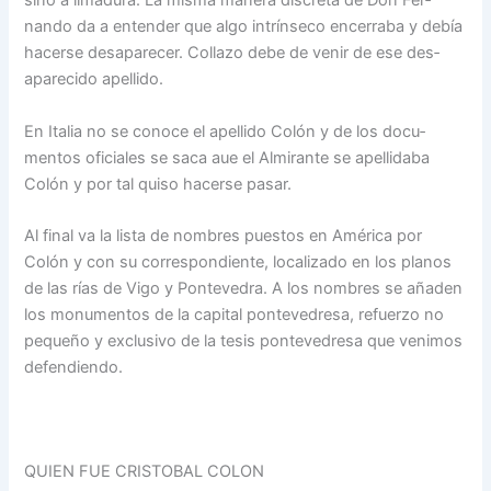
sino a limadura. La misma manera discreta de Don Fer­
nando da a entender que al­go intrínseco encerraba y de­bía
hacerse desaparecer. Co­llazo debe de venir de ese des­
aparecido apellido.
En Italia no se conoce el apellido Colón y de los docu­
mentos oficiales se saca aue el Almirante se apellidaba
Colón y por tal quiso hacer­se pasar.
Al final va la lista de nom­bres puestos en América por
Colón y con su correspon­diente, localizado en los pla­nos
de las rías de Vigo y Pon­tevedra. A los nombres se añaden
los monumentos de la capital pontevedresa, refuer­zo no
pequeño y exclusivo de la tesis pontevedresa que ve­nimos
defendiendo.
QUIEN FUE CRISTOBAL COLON