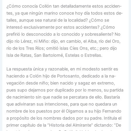
¿Cómo conocía Collón tan detalladamente estos acciden­
tes, ya que ningún marino co­noce hoy día todos estos de­
talles, aunque sea natural de la localidad? ¿Cómo se
interesó exclusi­vamente por estos accidentes? ¿Cómo
prefirió lo descono­cido a lo conocido y sobresa­liente? No
dijo río Lérez, ni Miño: dijo, en cambio, el Al­ba, río del Oro,
río de los Tres Ríos; omitió islas Cíes Ons, etc.; pero dijo
Isla de Ratas, San Bartolomé, Este­las o Estrellas.
La respuesta única y razo­nable, en mi modesto sentir es
haciendo a Colón hijo de Portosanto, dedicado a la na­
vegación desde niño; bien na­cido y sagaz en extremo,
pues supo dejarnos por duplicado por lo menos, su partida
de nacimiento sin que nadie se percatara de ello. Bastaría
que adivinaran sus intencio­nes, para que no quedara un
nombre de los puestos por él Oigamos a su hijo Fernan­do
a propósito de los nombres dados por su padre. Intitula el
primer capítulo de la “His­toria del Almirante” dictan­do: “De