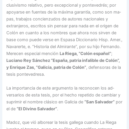
clusivismo relativo, pero ex­cepcional y pontevedrés; por
apoyarse en fuentes de la má­xima garantía, como son ma­
pas, trabajos concienzudos de autores nacionales y
extran­jeros, escritos sin pensar pa­ra nada en el origen de
Co­lón en cuanto a los nombres que ahora nos sirven de
base como puede verse en Espasa Diccionario Hisp. Amer.,
Navarerte, e. “Historia del Al­mirante”, por su hijo Fer­nando.
Merecen especial men­ción
La Riega, “Colón espa­ñol”
;
Luciano Rey Sánchez “España, patria infalible de Colón”,
y Enrique Zas, “Ga­licia, patria de Colón”
, de­fensoras de la
tesis pontevedresa.
La importancia de este ar­gumento la reconocen los ad­
versarios de esta tesis, por el hecho repetido de cambiar y
suprimir el nombre clásico en Galicia de
“San Salvador”
por
el de
“El Divino Salvador”
.
Madoz, que vió alborear la tesis gallega cuando La Rie­ga