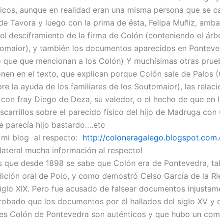
ticos, aunque en realidad eran una misma persona que se c
de Tavora y luego con la prima de ésta, Felipa Muñiz, amb
el desciframiento de la firma de Colón (conteniendo el árbo
tomaior), y también los documentos aparecidos en Ponteve
 que que mencionan a los Colón) Y muchísimas otras pru
nen en el texto, que explican porque Colón sale de Palos 
e la ayuda de los familiares de los Soutomaior), las relaci
con fray Diego de Deza, su valedor, o el hecho de que en l
scarrillos sobre el parecido físico del hijo de Madruga con
e parecía hijo bastardo….etc
 mi blog al respecto
: http://coloneragalego.blogspot.com.
 lateral mucha información al respecto!
 que desde 1898 se sabe que Colón era de Pontevedra, ta
adición oral de Poio, y como demostró Celso García de la Ri
 siglo XIX. Pero fue acusado de falsear documentos injusta
obado que los documentos por él hallados del siglo XV y q
es Colón de Pontevedra son auténticos y que hubo un com