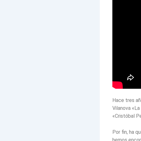
Hace tres añ
Vilanova «La
«Cristóbal P
Por fin, ha q
hemos encont