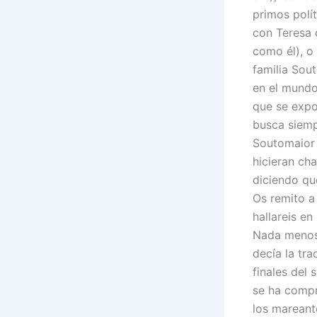
primos polí
con Teresa 
como él), o 
familia Sou
en el mundo
que se expo
busca siempr
Soutomaior 
hicieran cha
diciendo qu
Os remito a
hallareis en
Nada menos
decía la tr
finales del
se ha compr
los mareant