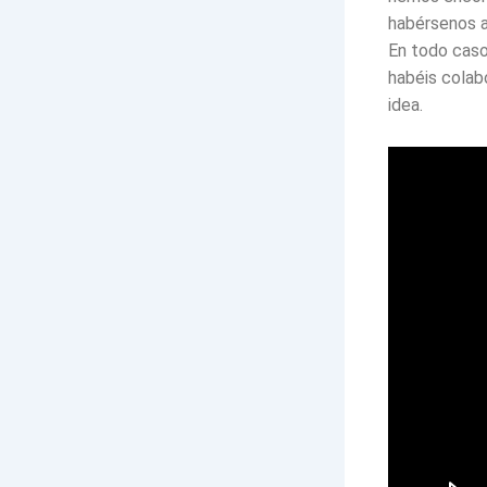
habérsenos a
En todo caso
habéis colab
idea.