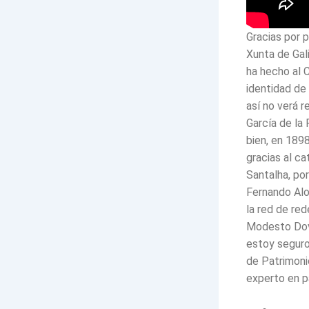
Gracias por 
Xunta de Gal
ha hecho al C
identidad de
así no verá 
García de la 
bien, en 1898
gracias al ca
Santalha, po
Fernando Alo
la red de red
Modesto Dova
estoy seguro-
de Patrimoni
experto en p