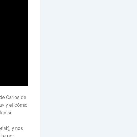
de Carlos de
a» y el cómic
rassi.
al:), y nos
rte por