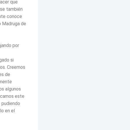
hacer que
iese también
ente conoce
ro Madruga de
jando por
gado si
utos. Creemos
es de
amente
os algunos
dicamos este
, pudiendo
lo en el