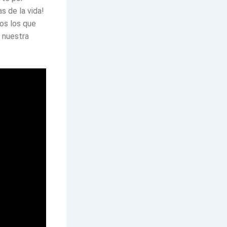
 de la vida!
os los que
 nuestra