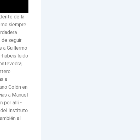
dente de la
como siempre
erdadera
 de seguir
s a Guillermo
8-habeis leido
Pontevedra;
ntero
as a
ano Colón en
cias a Manuel
por allí -
del Instituto
también al