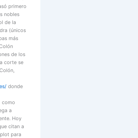
asó primero
as nobles
l de la
dra (únicos
ebas más
(Colón
ones de los
a corte se
 Colón,
es/
donde
l como
ega a
mente. Hoy
ue citan a
plot para