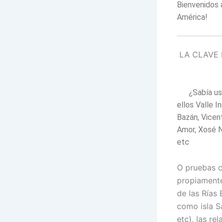
Bienvenidos 
América!
LA CLAVE D
¿Sabía us
ellos Valle I
Bazán, Vicen
Amor, Xosé N
etc
O pruebas c
propiamente
de las Rías
como isla S
etc), las r