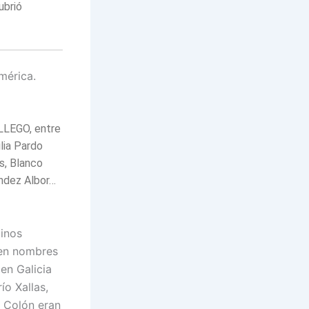
ubrió
érica.
LLEGO, entre
lia Pardo
s, Blanco
ández Albor…
inos
ien nombres
en Galicia
ío Xallas,
y Colón eran