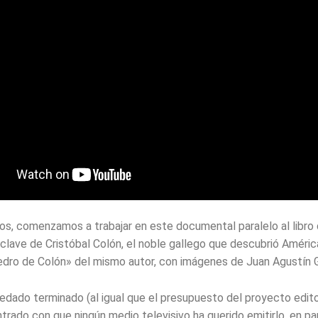
os, comenzamos a trabajar en este documental paralelo al libro 
 clave de Cristóbal Colón, el noble gallego que descubrió Améric
edro de Colón» del mismo autor, con imágenes de Juan Agustín G
uedado terminado (al igual que el presupuesto del proyecto editori
rado con que ningún medio televisivo ha querido emitirlo, en pa