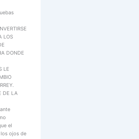
ruebas
ONVERTIRSE
A LOS
DE
IRA DONDE
S LE
MBIO
RREY.
E DE LA
jante
omo
ue el
los ojos de