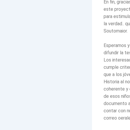
En fin, graci
este proyect
para estimula
la verdad.. 
Soutomaior.
Esperamos y 
difundir la t
Los interesad
cumple crite
que a los jó
Historia al n
coherente y 
de esos niño
documento au
contar con n
correo oeral