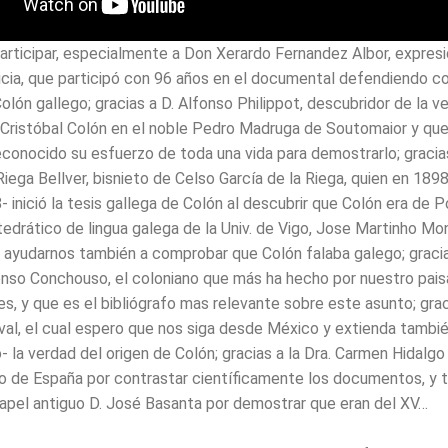
participar, especialmente a Don Xerardo Fernandez Albor, expresi
icia, que participó con 96 años en el documental defendiendo 
olón gallego; gracias a D. Alfonso Philippot, descubridor de la v
 Cristóbal Colón en el noble Pedro Madruga de Soutomaior y que
reconocido su esfuerzo de toda una vida para demostrarlo; gracia
Riega Bellver, bisnieto de Celso García de la Riega, quien en 189
- inició la tesis gallega de Colón al descubrir que Colón era de 
tedrático de lingua galega de la Univ. de Vigo, Jose Martinho Mo
r ayudarnos también a comprobar que Colón falaba galego; graci
nso Conchouso, el coloniano que más ha hecho por nuestro pais
es, y que es el bibliógrafo mas relevante sobre este asunto; gra
l, el cual espero que nos siga desde México y extienda también 
 la verdad del origen de Colón; gracias a la Dra. Carmen Hidalgo 
o de España por contrastar científicamente los documentos, y 
apel antiguo D. José Basanta por demostrar que eran del XV…