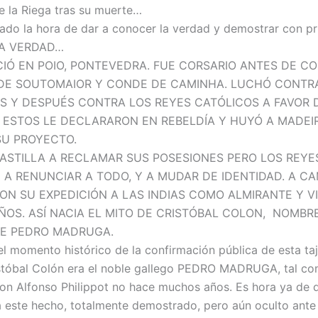
e la Riega tras su muerte…
gado la hora de dar a conocer la verdad y demostrar con p
 LA VERDAD…
IÓ EN POIO, PONTEVEDRA. FUE CORSARIO ANTES DE C
DE SOUTOMAIOR Y CONDE DE CAMINHA. LUCHÓ CONTR
S Y DESPUÉS CONTRA LOS REYES CATÓLICOS A FAVOR 
 ESTOS LE DECLARARON EN REBELDÍA Y HUYÓ A MADE
SU PROYECTO.
CASTILLA A RECLAMAR SUS POSESIONES PERO LOS REYE
 A RENUNCIAR A TODO, Y A MUDAR DE IDENTIDAD. A CA
ON SU EXPEDICIÓN A LAS INDIAS COMO ALMIRANTE Y VI
AÑOS. ASÍ NACIA EL MITO DE CRISTÓBAL COLON, NOMBR
DE PEDRO MADRUGA.
el momento histórico de la confirmación pública de esta ta
stóbal Colón era el noble gallego PEDRO MADRUGA, tal c
on Alfonso Philippot no hace muchos años. Es hora ya de q
este hecho, totalmente demostrado, pero aún oculto ante 