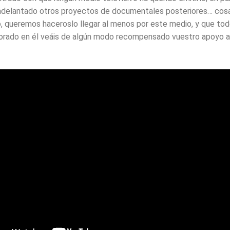
delantado otros proyectos de documentales posteriores… cosas
, queremos haceroslo llegar al menos por este medio, y que tod
orado en él veáis de algún modo recompensado vuestro apoyo a