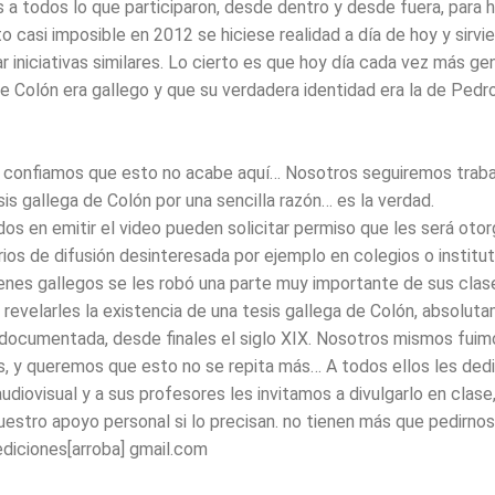
as a todos lo que participaron, desde dentro y desde fuera, para 
o casi imposible en 2012 se hiciese realidad a día de hoy y sirv
r iniciativas similares. Lo cierto es que hoy día cada vez más g
que Colón era gallego y que su verdadera identidad era la de Ped
confiamos que esto no acabe aquí… Nosotros seguiremos traba
esis gallega de Colón por una sencilla razón… es la verdad.
os en emitir el video pueden solicitar permiso que les será otor
rios de difusión desinteresada por ejemplo en colegios o instit
venes gallegos se les robó una parte muy importante de sus clas
o revelarles la existencia de una tesis gallega de Colón, absolut
documentada, desde finales el siglo XIX. Nosotros mismos fuim
s, y queremos que esto no se repita más… A todos ellos les de
diovisual y a sus profesores les invitamos a divulgarlo en clase
uestro apoyo personal si lo precisan. no tienen más que pedirnos
ediciones[arroba] gmail.com