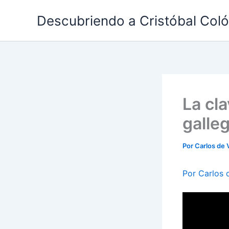
Ir
Descubriendo a Cristóbal Col
al
contenido
La cla
galle
Por
Carlos de 
Por Carlos 