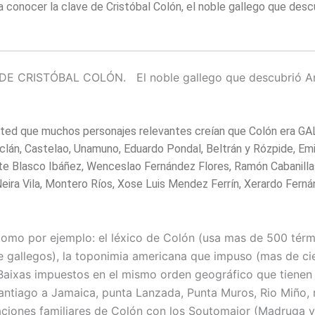
a conocer la clave de Cristóbal Colón, el noble gallego que desc
E CRISTÓBAL COLÓN. El noble gallego que descubrió Am
ted que muchos personajes relevantes creían que Colón era GA
nclán, Castelao, Unamuno, Eduardo Pondal, Beltrán y Rózpide, Emi
te Blasco Ibáñez, Wenceslao Fernández Flores, Ramón Cabanilla
eira Vila, Montero Ríos, Xose Luis Mendez Ferrín, Xerardo Fern
omo por ejemplo: el léxico de Colón (usa mas de 500 térm
 gallegos), la toponimia americana que impuso (mas de c
 Baixas impuestos en el mismo orden geográfico que tienen 
antiago a Jamaica, punta Lanzada, Punta Muros, Rio Miño, r
elaciones familiares de Colón con los Soutomaior (Madruga 