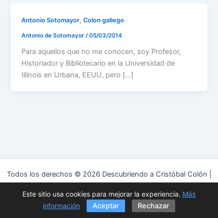
,
Antonio Sotomayor
Colon gallego
Antonio de Sotomayor
/
05/03/2014
Para aquellos que no me conocen, soy Profesor,
Historiador y Bibliotecario en la Universidad de
Illinois en Urbana, EEUU, pero […]
Todos los derechos © 2026 Descubriendo a Cristóbal Colón |
Funciona gracias a
Tema Astra para WordPress
Este sitio usa cookies para mejorar la experiencia.
Más
Política de privacidad
|
Política de cookies
|
Aviso Legal
información
Aceptar
Rechazar