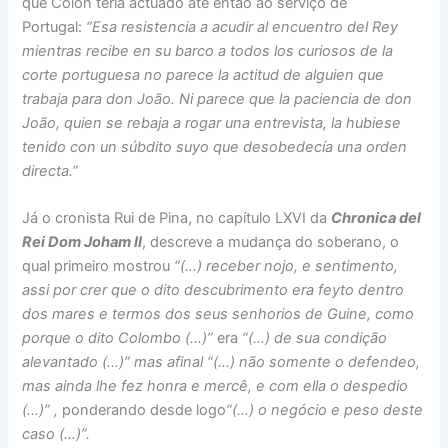
que Colón teria actuado até então ao serviço de
Portugal:
“Esa resistencia a acudir al encuentro del Rey
mientras recibe en su barco a todos los curiosos de la
corte portuguesa no parece la actitud de alguien que
trabaja para don João. Ni parece que la paciencia de don
João, quien se rebaja a rogar una entrevista, la hubiese
tenido con un súbdito suyo que desobedecía una orden
directa.”
Já o cronista Rui de Pina, no capítulo LXVI da
Chronica del
Rei Dom Joham II
, descreve a mudança do soberano, o
qual primeiro mostrou
“(…) receber nojo, e sentimento,
assi por crer que o dito descubrimento era feyto dentro
dos mares e termos dos seus senhorios de Guine, como
porque o dito Colombo (…)”
era
“(…) de sua condição
alevantado (…)” mas afinal “(…) não somente o defendeo,
mas ainda lhe fez honra e mercê, e com ella o despedio
(…)” ,
ponderando desde logo
“(…) o negócio e peso deste
caso (…)”.