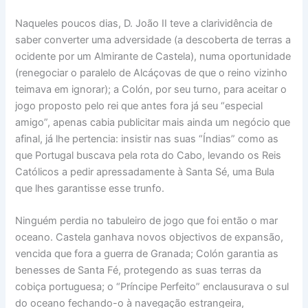
Naqueles poucos dias, D. João II teve a clarividência de
saber converter uma adversidade (a descoberta de terras a
ocidente por um Almirante de Castela), numa oportunidade
(renegociar o paralelo de Alcáçovas de que o reino vizinho
teimava em ignorar); a Colón, por seu turno, para aceitar o
jogo proposto pelo rei que antes fora já seu “especial
amigo”, apenas cabia publicitar mais ainda um negócio que
afinal, já lhe pertencia: insistir nas suas “Índias” como as
que Portugal buscava pela rota do Cabo, levando os Reis
Católicos a pedir apressadamente à Santa Sé, uma Bula
que lhes garantisse esse trunfo.
Ninguém perdia no tabuleiro de jogo que foi então o mar
oceano. Castela ganhava novos objectivos de expansão,
vencida que fora a guerra de Granada; Colón garantia as
benesses de Santa Fé, protegendo as suas terras da
cobiça portuguesa; o “Príncipe Perfeito” enclausurava o sul
do oceano fechando-o à navegação estrangeira,