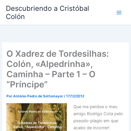
Ir
Descubriendo a Cristóbal
al
Colón
contenido
O Xadrez de Tordesilhas:
Colón, «Alpedrinha»,
Caminha – Parte 1 – O
“Príncipe”
Por
António Pedro de Sottomayor
/
17/12/2012
Que me perdoe o meu
amigo Rodrigo Cota pelo
pseudo-plagio em que
acabo de incorrer!