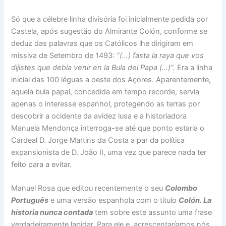
Só que a célebre linha divisória foi inicialmente pedida por
Castela, após sugestão do Almirante Colón, conforme se
deduz das palavras que os Católicos lhe dirigiram em
missiva de Setembro de 1493:
“(…) fasta la raya que vos
dijistes que debia venir en la Bula del Papa (…)”.
Era a linha
inicial das 100 léguas a oeste dos Açores. Aparentemente,
aquela bula papal, concedida em tempo recorde, servia
apenas o interesse espanhol, protegendo as terras por
descobrir a ocidente da avidez lusa e a historiadora
Manuela Mendonça interroga-se até que ponto estaria o
Cardeal D. Jorge Martins da Costa a par da política
expansionista de D. João II, uma vez que parece nada ter
feito para a evitar.
Manuel Rosa que editou recentemente o seu
Colombo
Português
e uma versão espanhola com o título
Colón.
La
historia nunca contada
tem sobre este assunto uma frase
verdadeiramente lapidar. Para ele e, acrescentaríamos nós