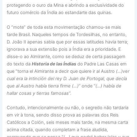
protegendo o ouro da Mina e abrindo a exclusividade do
futuro comércio da Índia ao estandarte das quinas.
O “mote” de toda esta movimentação chamou-se mais
tarde Brasil. Naqueles tempos de Tordesilhas, no entanto,
D. João II apenas sabia que por essas latitudes havia terra;
ignorava a sua extensão pois a Índia era a prioridade. E
disse-o ao Almirante, como se deduz de certa passagem
do texto da
Historia de las Índias
do Padre Las Casas em
que “torna el Almirante a decir que quiere ir al Austro
(…)ver
cual era la intinción del rey D. Juan de Portogal, que decía
que al Austro había tierra firme (…)”
onde
“(…) había de
hallar cosas y tierras famosas”.
Contudo, intencionalmente ou não, o segredo não tardaria
em vir à tona, sendo disso prova as palavras dos Reis
Católicos a Colón, seis meses mais tarde, na mesma carta
acima citada, quando completam a frase aludida,
escrevendo que se pensa
“(…) que podrá haber Islas y aun