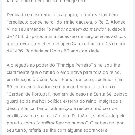
tarefa, com o beneplácito da Regência.
Dedicado em extremo à sua pupila, tornou-se também
“predilecto conselheiro” do irmão daquela, o Rei D. Afonso
V, no seu entender
“o milhor homem do mundo”
e, depois
de 1463, disparou numa sucessão de cargos eclesiásticos
que o levou a receber o chapéu Cardinalício em Dezembro
de 1476. Rondaria então os 60 anos de idade.
A chegada ao poder do “Príncipe Perfeito” sinalizou-lhe
claramente que o futuro o empurrava para fora do reino,
em direcção à Cúria Papal. Roma, de facto, acolheu-o em
80 como embaixador e em pouco tempo se tornou o
“Cardeal de Portugal”, homem de peso na Santa Sé, zeloso
guardião da melhor política externa do reino, malgrado a
desconfiança, temor, admiração e respeito mútuo que
equilibravam a sua relação com D. João II, sintetizado pelo
prelado como
“o milhor Rey do mundo”
. O soberano, por
seu turno, referia-se-lhe com alguma sobranceria