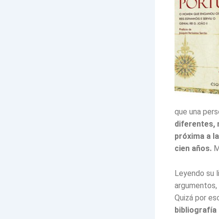
que una per
diferentes, 
próxima a l
cien años.
Mu
Leyendo su li
argumentos, l
Quizá por eso
bibliografía 