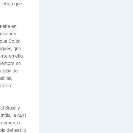
s. Algo que
tiene en
 dejando
 que Colón
ugués, que
nte en ello,
siempre en
ención de
sillas,
ántico
l Brasil y
ndia, la cual
de momento
ia del estilo