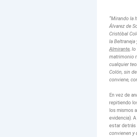
“Mirando la 
Álvarez de S
Cristóbal Co
la Beltraneja
Almirante
, l
matrimonio n
cualquier teo
Colón, sin d
conviene, co
En vez de ana
repitiendo l
los mismos a
evidencia). A
estar detrás
convienen y 