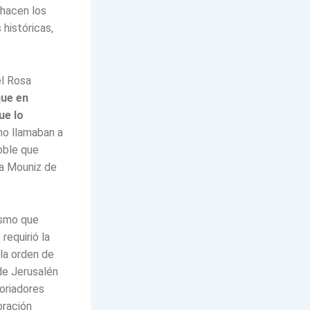
 hacen los
históricas,
el Rosa
ue en
ue lo
o llamaban a
oble que
pa Mouniz de
ismo que
requirió la
 la orden de
de Jerusalén
toriadores
oración