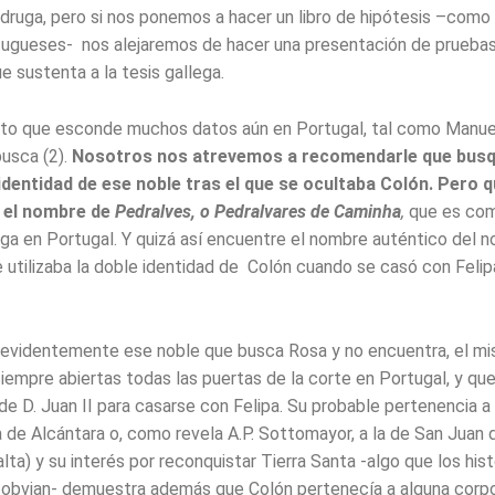
ruga, pero si nos ponemos a hacer un libro de hipótesis –como
ugueses- nos alejaremos de hacer una presentación de pruebas 
e sustenta a la tesis gallega.
rto que esconde muchos datos aún en Portugal, tal como Manu
usca (2).
Nosotros nos atrevemos a recomendarle que busq
identidad de ese noble tras el que se ocultaba Colón. Pero q
 el nombre de
Pedralves, o Pedralvares de Caminha
,
que es com
a en Portugal. Y quizá así encuentre el nombre auténtico del n
 utilizaba la doble identidad de Colón cuando se casó con Feli
evidentemente ese noble que busca Rosa y no encuentra, el m
empre abiertas todas las puertas de la corte en Portugal, y que 
de D. Juan II para casarse con Felipa. Su probable pertenencia a
a de Alcántara o, como revela A.P. Sottomayor, a la de San Juan 
ta) y su interés por reconquistar Tierra Santa -algo que los his
 obvian- demuestra además que Colón pertenecía a alguna corp