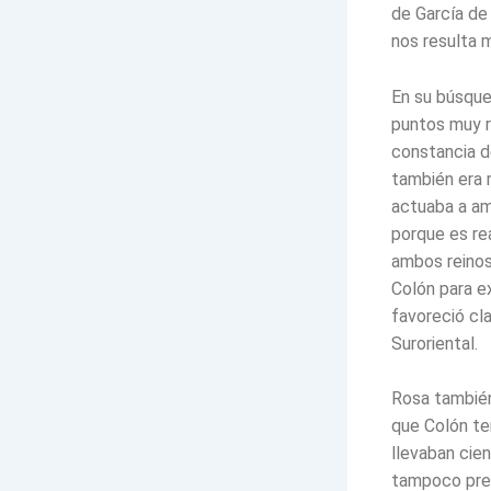
de García de
nos resulta 
En su búsque
puntos muy r
constancia de
también era 
actuaba a am
porque es re
ambos reinos
Colón para ex
favoreció cl
Suroriental.
Rosa también 
que Colón ten
llevaban cie
tampoco pres