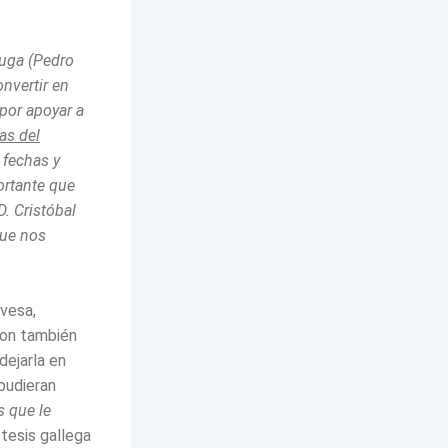
ruga (Pedro
nvertir en
por apoyar a
as del
 fechas y
ortante que
. Cristóbal
que nos
ovesa,
son también
dejarla en
pudieran
 que le
tesis gallega