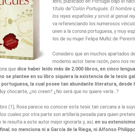
libro, publicado en Portugal bajo el nac
título de
“Colón Portugués. El hombre 
los reyes españoles y sirvió al genial rey
va referenciando los numerosos víncul
unen a la corona portuguesa, y muy es
los de su mujer Felipa Muñiz de Perestr
Considero que en muchos apartados del
moderno autor tiene razón, pero nos re
sona que
dice haber leído más de 2.000 libros, en cinco lengu
no se plantee en su libro siquiera la existencia de la tesis ga
a portuguesa, la cual posee tan abundante literatura, desde
y chocante, ¿no creen? ¿No será que no quiere verla…?
bro (1), Rosa parece no conocer esta tesis tan cercana a la suya
os cuales por otra parte son artillería pesada para quien preten
 le resulta a este autor mejor ignorarla y, así,
en su extensísim
final
,
no menciona ni a García de la Riega, ni Alfonso Philippo