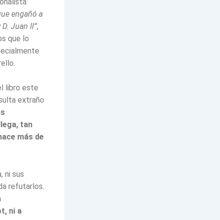
ionalista
que engañó a
 D. Juan II”
,
os que lo
pecialmente
ello.
 libro este
sulta extraño
as
llega, tan
 hace más de
, ni sus
da refutarlos.
a
t, ni a