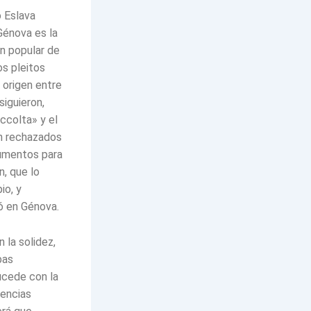
o Eslava
Génova es la
an popular de
os pleitos
 origen entre
siguieron,
accolta» y el
n rechazados
cumentos para
n, que lo
io, y
ó en Génova.
 la solidez,
bas
ucede con la
dencias