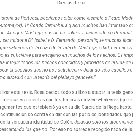
Dice así Rosa:
historia de Portugal, podríamos citar como ejemplo a Pedro Mad
outomayor), 1º Conde Caminha, a quien muchos han intentado co
lón. Aunque Madruga, nacido en Galicia y desterrado en Portugal 
 y ser traidor a Dª Isabel y D. Fernando,
personifique muchas facet
o que sabemos de la edad de la vida de Madruga, edad, hermanos,
o es suficiente para encajarlo en muchos de los hechos. Es imp
ría integre todos los hechos conocidos y probados de la vida de D
escartar aquellos que no nos satisfacen y dejando sólo aquellos 
mo sucedió con la teoría del plebeyo genovés.”
lizar esta tesis, Rosa dedica todo su libro a atacar la tesis gen
os mismos argumentos que los teóricos catalano-baleares (que 
rgumentos que estableció ya en su día García de la Riega hasta 
 continuación se centra en dar con las posibles identidades que 
 de la verdadera identidad de Colón,
dejando sólo los argumentos
descartando los que no.
Por eso no aparece recogido nada de la 