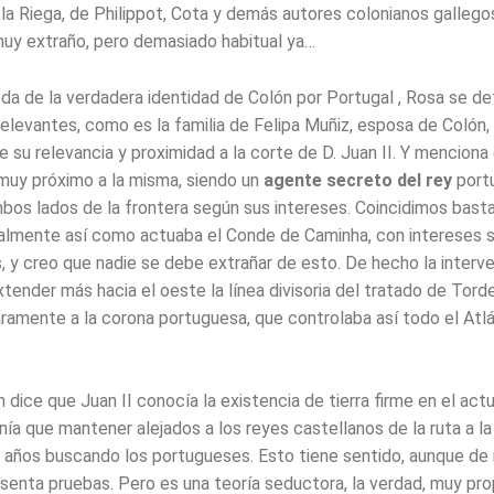
 la Riega, de Philippot, Cota y demás autores colonianos gallego
muy extraño, pero demasiado habitual ya…
da de la verdadera identidad de Colón por Portugal , Rosa se de
elevantes, como es la familia de Felipa Muñiz, esposa de Colón,
 su relevancia y proximidad a la corte de D. Juan II. Y menciona
muy próximo a la misma, siendo un
agente secreto del rey
port
bos lados de la frontera según sus intereses. Coincidimos basta
almente así como actuaba el Conde de Caminha, con intereses 
, y creo que nadie se debe extrañar de esto. De hecho la interv
tender más hacia el oeste la línea divisoria del tratado de Torde
aramente a la corona portuguesa, que controlaba así todo el Atl
dice que Juan II conocía la existencia de tierra firme en el actua
ía que mantener alejados a los reyes castellanos de la ruta a la I
n años buscando los portugueses. Esto tiene sentido, aunque 
enta pruebas. Pero es una teoría seductora, la verdad, muy prop