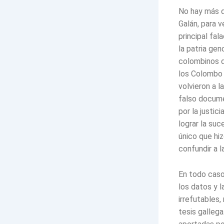
No hay más q
Galán, para 
principal fa
la patria gen
colombinos d
los Colombo 
volvieron a l
falso docume
por la justic
lograr la su
único que hiz
confundir a 
En todo caso,
los datos y l
irrefutables
tesis galleg