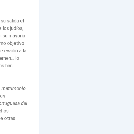
su salida el
 los judíos,
n su mayoría
imo objetivo
e evadió a la
iernen… lo
os han
el matrimonio
son
ortuguesa del
chos
de otras