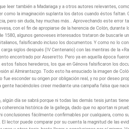
ue leer también a Madariaga y a otros autores relevantes, com
ver como la imaginación suplanta los datos cuando éstos faltan. 
lacia, pero sin duda, hay muchas más… Aprovechando este error t
ovesa, con el fin de apropiarse de la herencia de Colón, durante l
e 1580, algunos genoveses interesados trataron de buscarle un
italianos, falsificando incluso los documentos. Y como no lo con
a carga siglos después (IV Centenario) con las mentiras de la «R
nto encontrado por Asseretto. Pero ya en aquella época fuero
ia estos falsos herederos, los que en Génova falsificaron los do
cesión al Almirantazgo. Todo esto ha ensuciado la imagen de Coló
o fue esconder su origen por obligación real, y no por deseo prop
la gente haciéndoles creer mediante una campaña falsa que naci
 algún día se sabrá porque ni todas las demás tesis juntas tienen
a coherencia histórica de la gallega, dado que no aportan ni prue
, ni conclusiones fácilmente confirmables por cualquiera, como s
a. El lector puede comparar por su cuenta la magnitud de las evi