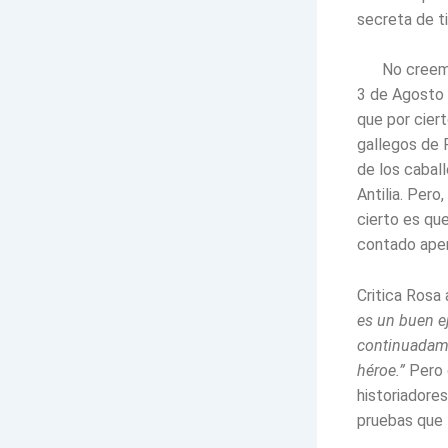
secreta de t
No creemo
3 de Agosto d
que por ciert
gallegos de 
de los caball
Antilia. Per
cierto es qu
contado ape
Critica Rosa
es un buen ej
continuadame
héroe.”
Pero 
historiadore
pruebas que t