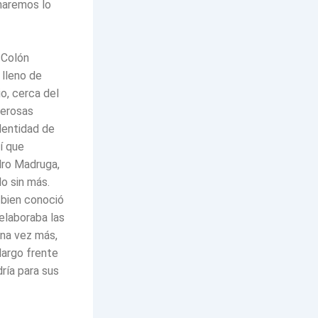
 haremos lo
 Colón
 lleno de
o, cerca del
merosas
identidad de
í que
dro Madruga,
lo sin más.
bien conoció
 elaboraba las
una vez más,
largo frente
ría para sus