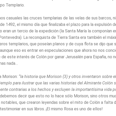
ipo Templario.
s casuales las cruces templarias de las velas de sus barcos, ni 
e 1492, el mismo día que finalizaba el plazo para la expulsión de
o eran un tercio de la expedición (la Santa María la componían e
Pontevedra). La reconquista de Tierra Santa era también el máx
eros templarios, que poseían planos y de cuya flota se dijo que s
o, aunque eso es entrar en especulaciones que ahora no nos conc
e de este interés de Colón por ganar Jerusalén para España, no n
nas nada…
 a Morison:
“la historia que Morison (3) y otros inventaron sobre 
emplo para ilustrar que las varias historias del Almirante Colón 
nte contrarias a los hechos y excluyen la importantísima vida p
debemos decir que esto no lo hace sólo Morison, sino otros mu
s notables, que crearon leyendas sobre el mito de Colón a falta 
estimoniar en sus libros. ¡El mismo Rosa es uno de ellos!