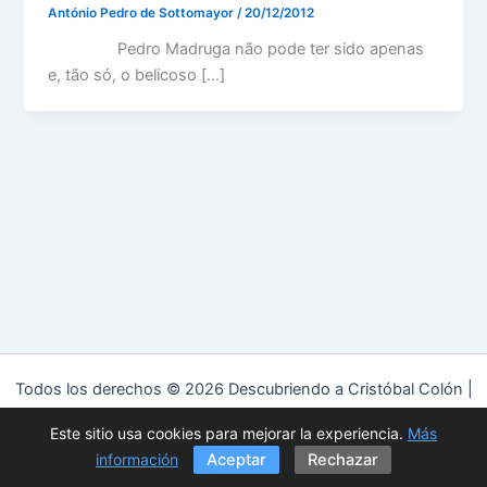
António Pedro de Sottomayor
/
20/12/2012
Pedro Madruga não pode ter sido apenas
e, tão só, o belicoso […]
Todos los derechos © 2026 Descubriendo a Cristóbal Colón |
Funciona gracias a
Tema Astra para WordPress
Este sitio usa cookies para mejorar la experiencia.
Más
Política de privacidad
|
Política de cookies
|
Aviso Legal
información
Aceptar
Rechazar