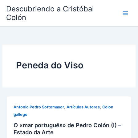
Ir
Descubriendo a Cristóbal
al
Colón
contenido
Peneda do Viso
,
,
Antonio Pedro Sottomayor
Artículos Autores
Colon
gallego
O «mar português» de Pedro Colón (I) –
Estado da Arte