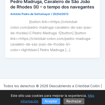
Pedro Madruga, Cavaleiro de São João
de Rhodes (II) – o tempo dos navegantes
António Pedro de Sottomayor
/
20/04/2012
[button link=»https://cristobal-
colon.com/pedro-madruga-cavaleiro-de-sao-joao-
de-rhodes/»] Pedro Madruga I[/button] [button
link=»https://cristobal-colon.com/pedro-madruga-
cavaleiro-de-sao-joao-de-rhodes-ii/»
color=»lightblue»] Pedro Madruga […]
Todos los derechos © 2026 Descubriendo a Cristóbal Colón |
Funciona gracias a
Tema Astra para WordPress
Este sitio usa cookies para mejorar la experiencia.
Más
Política de privacidad
|
Política de cookies
|
Aviso Legal
información
Aceptar
Rechazar