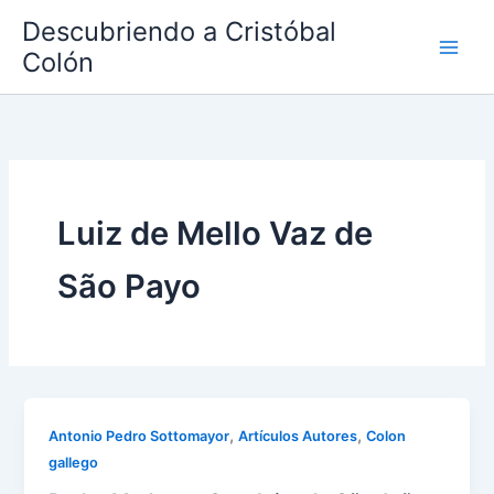
Ir
Descubriendo a Cristóbal
al
Colón
contenido
Luiz de Mello Vaz de
São Payo
,
,
Antonio Pedro Sottomayor
Artículos Autores
Colon
gallego