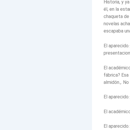
Historia, y y
él, en la est
chaqueta de 
novelas achac
escapaba una
El aparecido
presentacion
El académico
fábrica? Esa 
almidón.,. No
El aparecido.
El académico
El aparecido.