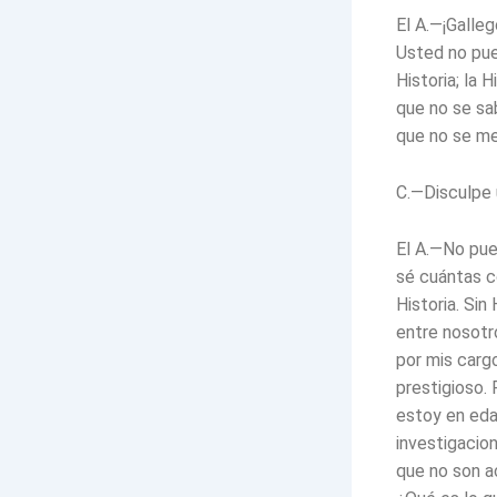
El A.—¡Galle
Usted no pue
Historia; la 
que no se sa
que no se me
C.—Disculpe 
El A.—No pued
sé cuántas co
Historia. Sin
entre nosotr
por mis cargo
prestigioso.
estoy en edad
investigacio
que no son a