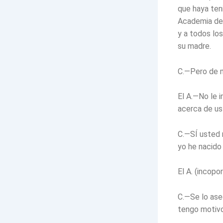
que haya ten
Academia de 
y a todos lo
su madre.
C.—Pero de m
El A.—No le i
acerca de us
C.—SÍ usted 
yo he nacido 
El A. (incop
C.—Se lo ase
tengo motivo