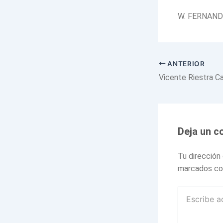
W. FERNAN
ANTERIOR
Vicente Riestra C
Deja un c
Tu dirección
marcados c
Escribe
aquí...