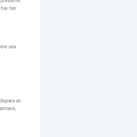
 presente.
 fue tan
iere una
dispara un
armario,