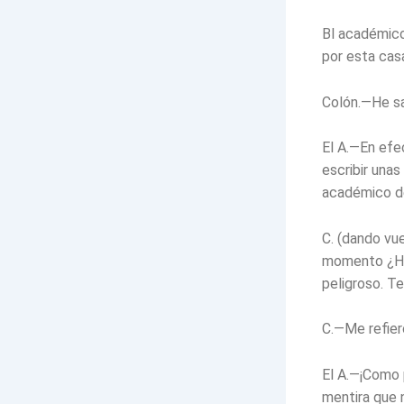
Bl académico
por esta cas
Colón.—He sab
El A.—En efe
escribir unas
académico de
C. (dando vue
momento ¿Ha 
peligroso. T
C.—Me refier
El A.—¡Como 
mentira que 