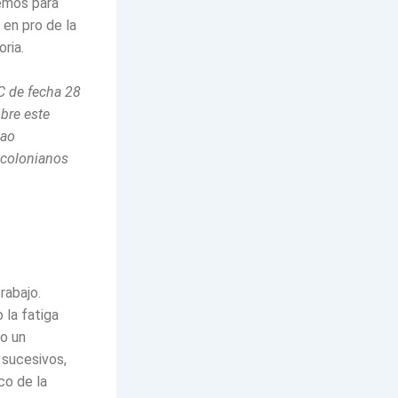
emos para
 en pro de la
ria.
C de fecha 28
bre este
lao
 colonianos
rabajo.
 la fatiga
jo un
 sucesivos,
co de la