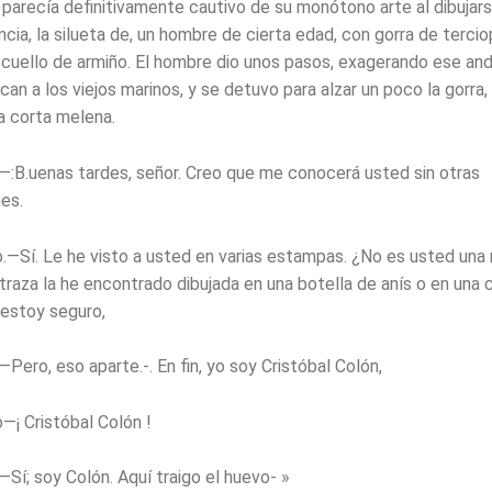
a parecía definitivamente cautivo de su monótono arte al dibujar
ancia, la silueta de, un hombre de cierta edad, con gorra de terci
cuello de armiño. El hombre dio unos pasos, exagerando ese and
an a los viejos marinos, y se detuvo para alzar un poco la gorra,
 corta melena.
.—:B.uenas tardes, señor. Creo que me conocerá usted sin otras
es.
.—Sí. Le he visto a usted en varias estampas. ¿No es usted una
traza la he encontrado dibujada en una botella de anís o en una 
 estoy seguro,
—Pero, eso aparte.-. En fin, yo soy Cristóbal Colón,
—¡ Cristóbal Colón !
—Sí; soy Colón. Aquí traigo el huevo- »