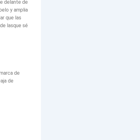
se delante de
opelo y amplia
ar que las
 de lasque sé
 marca de
caja de