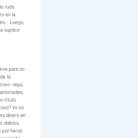
o rudo.
o en la
és,-. Luego,
e suplico
irve para no
de la
 creo—aquí,
 amistades,
n título
sted? Yo no
 mi dinero en
s diablos
 por hacer.