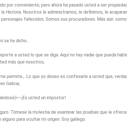
ido por conveniente; pero ahora ha pasado usted a ser propiedad
la Historia. Nosotros le administramos, le definimos, le acapara
s personajes fallecidos. Somos sus procuradores. Más aún: somo
í se ha dicho…
mporte a usted lo que se diga. Aquí no hay nadie que pueda hablar
ted más que nosotros,
me permite.,. Lo que yo deseo es confesarle a usted que, verd
en Galicia,
orándose)>—¡Es usted un impostor!
guro. Tómese la molestia de examinar las pruebas que le ofrece
 alguno para ocultar mí origen. Soy gallego.