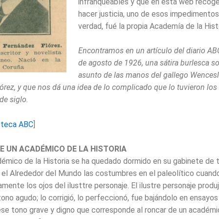
infranqueables y que en esta web recog
hacer justicia, uno de esos impedimentos
verdad, fué la propia Academía de la Histo
Encontramos en un artículo del diario AB
de agosto de 1926, una sátira burlesca so
asunto de las manos del gallego Wences
órez, y que nos dá una idea de lo complicado que lo tuvieron los
de siglo.
oteca ABC
]
E UN ACADÉMICO DE LA HISTORIA
démico de la Historia se ha quedado dormido en su gabinete de t
 el Alrededor del Mundo las costumbres en el paleolítico cuando
mente los ojos del ilusttre personaje. El ilustre personaje produ
ono agudo; lo corrigió, lo perfeccionó, fue bajándolo en ensayos
 ese tono grave y digno que corresponde al roncar de un académi