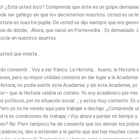
go! ¿Está usted loco? Comprenda que éste es un golpe demasiad
de ser gallego sin que lo» decretemos nosotros. Usted es un hit
Historia es nuestra pupila. De usted se dijo siempre que era genov
bia de dónde,.. Ahora, que nació en Pontevedra… Es demasiado. L
zcle en nuestros asuntos.
usted que insista…
o consentir… Voy a ser franco. La Historia,… bueno, la Historia s
sas, pero su mayor utilidad consiste en dar lugar a la Academia 
 Historia, no podía existir esta Academia; y sin esta Academia, yo
os— que la Historia valdría un comino. Yo soy académico por mis
s políticos, por mi situación social…; y estoy muy contento. Es u
 Pero yo no he venido aquí para trabajar a destajo. ¿Comprende u
 ni en condiciones de trabajar, i Voy ahora a perder mi tiempo y
nes? No. Pero tampoco he de consentir que los demás los pobre
cadémicos, den a entender a la gente que aún hay muchas cosas