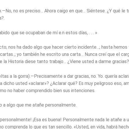
.—No, no es preciso… Ahora caigo en que… Siéntese. ¿Y qué le t
a?.
ido que se ocupaban de mí e.n estos días, . . . »
cto; nos ha dado algo que hacer cierto incidente…; hasta hemos
 cartas..; yo también he escrito una carta… Nunca creí que el car
 la Historia diese tanto trabajo… ¿Viene usted a darme gracias?
ltas a la gorra).—Precisamente a dar gracias, no. Yo. quería aclarar
dicho usted «aclarar»? ¿Aclarar qué? Es muy peligroso eso, a
emo no haber comprendido bien sus intenciones.
o a algo que me atañe personalmente.
personalmente! ¡Esa es buena! Personalmente nada le atañe a 
no comprenda lo que es tan sencillo. «Usted, en vida, habrá hech