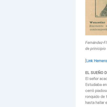
Fernández-Fl
de prinicipio 
[
Link Hemer
EL SUEÑO D
El señor aca
Estudiaba en
cerró piadosa
ronquido de t
hasta hallar