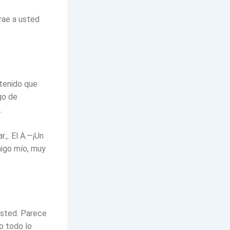
rae a usted
 tenido que
go de
.
.,. El A.—¡Un
migo mío, muy
usted. Parece
o todo lo