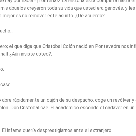
ue hay por hacer? ¡Tonterías! La Historia está completa hasta el
 mis abuelos creyeron toda su vida que usted era genovés, y les
o mejor es no remover este asunto. ¿De acuerdo?
mucho…
lero; el que diga que Cristóbal Colón nació en Pontevedra nos inf
nal! ¿Aún insiste usted?.
o.
 caso…
 abre rápidamente un cajón de su despacho, coge un revólver y 
Colón. Don Cristóbal cae. El académico esconde el cadáver en un 
 El infame quería desprestigiarnos ante el extranjero.