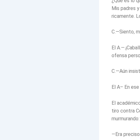
¿Qué es lo q
Mis padres y
ricamente. L
C.—Siento, 
El A.—.¡Cabal
ofensa perso
C.—Aún insist
El A– En ese
El académico
tiro contra 
murmurando:
—Era preciso.