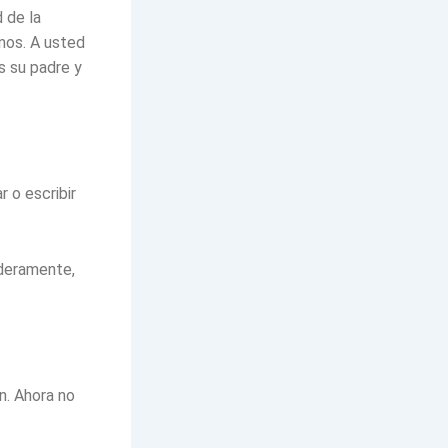
 de la
mos. A usted
s su padre y
 o escribir
aderamente,
n. Ahora no