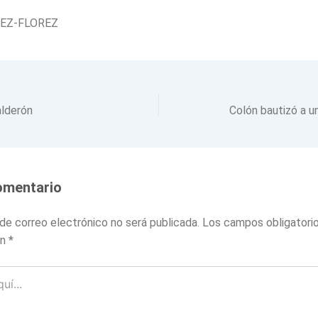
DEZ-FLOREZ
alderón
Colón bautizó a un
omentario
 de correo electrónico no será publicada.
Los campos obligatori
on
*