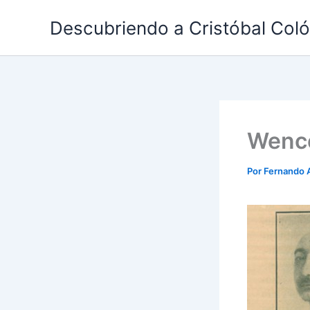
Ir
Descubriendo a Cristóbal Col
al
contenido
Wence
Por
Fernando 