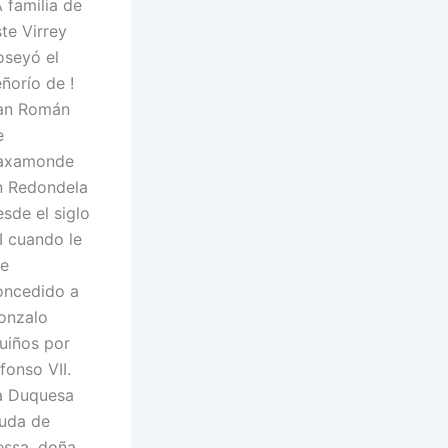
 familia de
te Virrey
oseyó el
ñorío de !
an Román
e
axamonde
n Redondela
sde el siglo
I cuando le
ue
oncedido a
onzalo
uiños por
fonso VII.
a Duquesa
iuda de
essa, doña