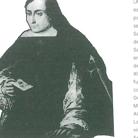
A
L
es
p
se
S
d
S
e
de
XI
f
c
G
M
Al
L
v
S