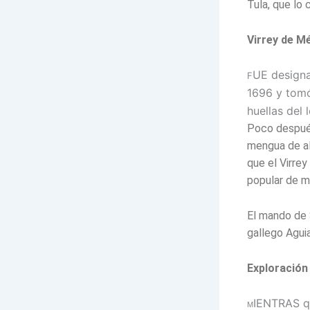
Tula, que lo 
Virrey de M
UE designa
F
1696 y tomó
huellas del 
Poco después
mengua de al
que el Virrey
popular de m
El mando de 
gallego Aguia
Exploración 
IENTRAS qu
M