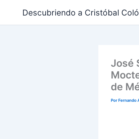
Ir
Descubriendo a Cristóbal Col
al
contenido
José 
Mocte
de Mé
Por
Fernando 