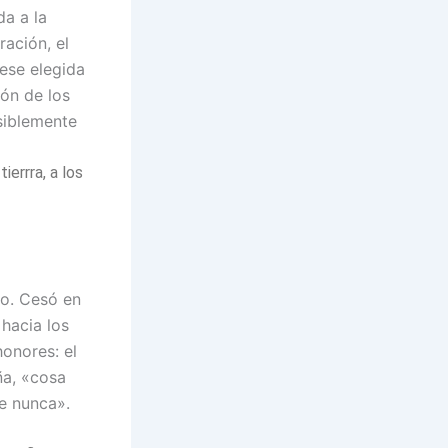
da a la
ación, el
uese elegida
ión de los
osiblemente
ierrra, a los
vo. Cesó en
hacia los
honores: el
ña, «cosa
e nunca».