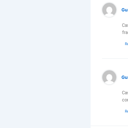
Gu
Ca
fr
R
Gu
Ca
co
R