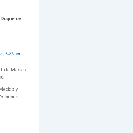
 Duque de
las 6:23 am
Cd. de Mexico
ia
 Mexico y
alladares