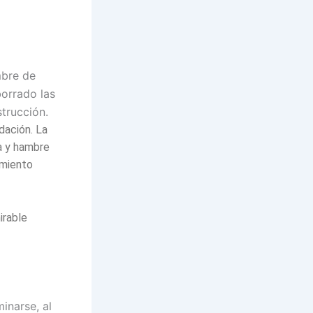
mbre de
borrado las
strucción.
dación. La
a y hambre
amiento
irable
inarse, al