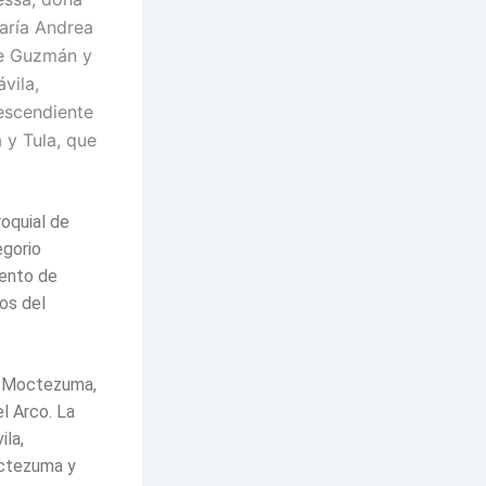
aría Andrea
e Guzmán y
vila,
escendiente
 y Tula, que
oquial de
egorio
iento de
os del
a, Moctezuma,
l Arco. La
ila,
octezuma y