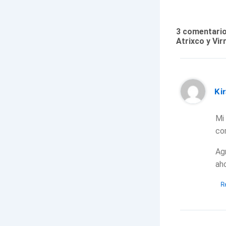
3 comentario
Atrixco y Vir
Ki
Mi
co
Ag
ah
R