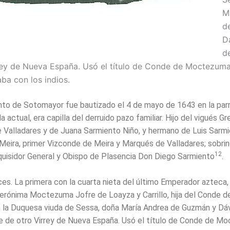
M
d
Dá
d
rey de Nueva España. Usó el título de Conde de Moctezuma
ba con los indios.
to de Sotomayor fue bautizado el 4 de mayo de 1643 en la parr
 actual, era capilla del derruido pazo familiar. Hijo del vigués Gr
 Valladares y de Juana Sarmiento Niño, y hermano de Luis Sarm
 Meira, primer Vizconde de Meira y Marqués de Valladares; sobrin
12
nquisidor General y Obispo de Plasencia Don Diego Sarmiento
.
es. La primera con la cuarta nieta del último Emperador aztec
erónima Moctezuma Jofre de Loayza y Carrillo, hija del Conde de
 la Duquesa viuda de Sessa, doña María Andrea de Guzmán y Dáv
 de otro Virrey de Nueva España. Usó el título de Conde de M