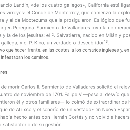
ncio Landín, «de los cuatro gallegos», California está liga
res virreyes: el Conde de Monterrrey, que comenzó la explor
erra y el de Moctezuma que la prosiguieron. Es lógico que f
Virgen Peregri­na. Sarmiento de Valladares tuvo la cooperac
 y la de los jesuitas: el P. Salvatie­rra, nacido en Milán y p
13
 gallega, y el P. Kino, un verdadero descubridor
.
o que hacer frente, en las costas, a los corsarios ingleses y, en t
e infestaban los caminos.
ores
de morir Carlos II, Sarmiento de Valladares solicitó el rele
 cuatro de noviembre de 1701. Felipe V —pese al desvío que 
ntieron él y otros familiares— lo colmó de extraordinarios 
uque de Atrixco y el señorío de un «estado» en Nueva Espa
 había hecho antes con Hernán Cortés y no volvió a hacers
 satisfactorio de su gestión.