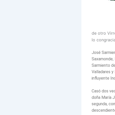
de otro Vir
lo congracia
José Sarmien
Saxamonde; la
Sarmiento de
Valladares y
influyente I
Casó dos vec
doña María J
segunda, con
descendiente