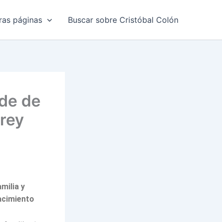
ras páginas
Buscar sobre Cristóbal Colón
SIGUIENTE
nde de
ANTERIOR
rey
García Sarmiento de Sotomayor, Conde de Sal
José Antonio de Mendoza y Sotomayor, Mar
milia y
acimiento