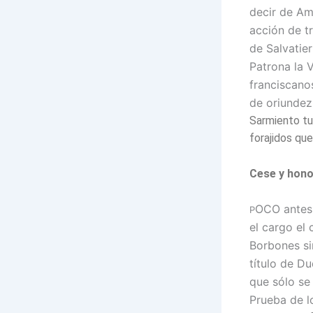
decir de Ama
acción de t
de Sal­vati
Patrona la 
franciscanos
de oriundez
Sarmiento tuv
forajidos qu
Cese y hon
OCO antes 
P
el cargo el
Borbones si
título de D
que sólo se
Prueba de lo