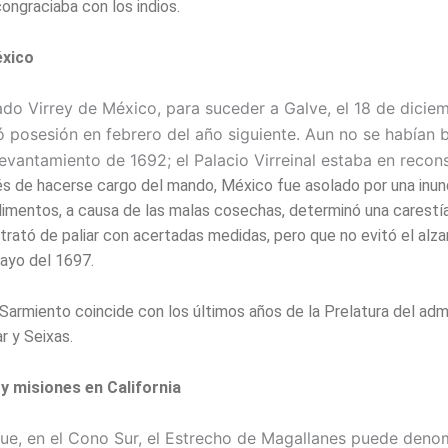
congraciaba con los indios.
éxico
do Virrey de México, para suceder a Galve, el 18 de dicie
 po­sesión en febrero del año siguiente. Aun no se habían 
levantamiento de 1692; el Pa­lacio Virreinal estaba en recon
 de hacerse cargo del mando, México fue asolado por una inun
imentos, a causa de las malas cosechas, determinó una carestí
 trató de paliar con acertadas medidas, pero que no evitó el alz
ayo del 1697.
Sarmiento coincide con los últimos años de la Prelatura del adm
r y Seixas.
y misiones en California
e, en el Cono Sur, el Estrecho de Magallanes puede denom