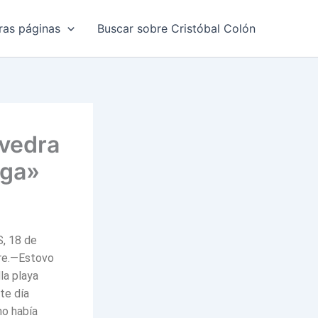
ras páginas
Buscar sobre Cristóbal Colón
SIGUIENTE
evedra
ANTERIOR
ega»
Frey José Gil de Taboada y Lemos, comendad
Baiona, primer puerto del viejo mundo que 
, 18 de
re.—Estovo
la playa
te día
no había