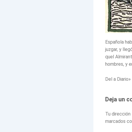
Española hab
juzgar, y lle
quel Almirant
hombres, y er
Del a Diario
Deja un c
Tu dirección
marcados c