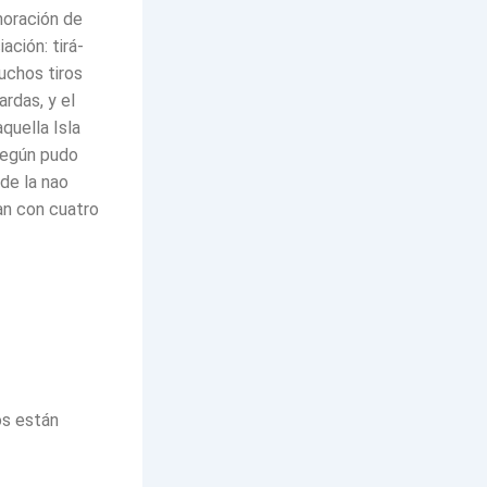
oración de
ación: tirá­
uchos tiros
rdas, y el
quella Isla
 según pudo
 de la nao
ían con cuatro
os están