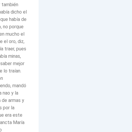
y también
abía dicho el
 que había de
o, no porque
 en mucho el
e el oro, diz,
a traer, pues
había minas,
 saber mejor
 lo traían.
en
endo, mandó
a nao y la
a de armas y
 por la
ue era este
sancta María
o