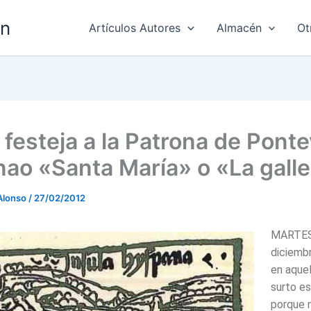
ón
Artículos Autores
Almacén
Ot
 festeja a la Patrona de Pont
 nao «Santa María» o «La gall
Alonso
/
27/02/2012
MARTES
diciemb
en aquel
surto es
porque 