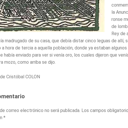
conmem
la Anunci
ronse m
de lomba
Rey de a
ía madrugado de su casa, que debía distar cinco leguas de allí,
gó a hora de tercia a aquella pobla­ción, donde ya estaban algunos
e había enviado para ver si venía oro, los cuales dijeron que ven
a mozo, como arriba se dijo.
» de Cristóbal COLON
omentario
 de correo electrónico no será publicada.
Los campos obligatori
on
*