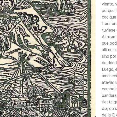
viento, 
porque h
cacique
traer or
tuviese
Al­mirant
que podí
allí no 
sino por
de dónde
Luego, 
amaneci
ataviar l
carabel
banderas
fiesta q
día, de 
de la O, 