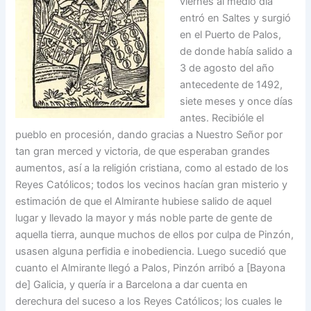
viernes al medio día
entró en Saltes y surgió
en el Puerto de Palos,
de donde había sa­lido a
3 de agosto del año
antecedente de 1492,
siete meses y once días
antes. Recibióle el
pueblo en procesión, dando gracias a Nuestro Señor por
tan gran merced y victoria, de que esperaban grandes
aumentos, así a la religión cristiana, como al estado de los
Reyes Católicos; todos los vecinos hacían gran misterio y
estimación de que el Almi­rante hubiese salido de aquel
lugar y llevado la mayor y más noble parte de gente de
aquella tierra, aunque muchos de ellos por culpa de Pinzón,
usasen alguna perfidia e inobediencia. Luego su­cedió que
cuanto el Almirante llegó a Palos, Pin­zón arribó a [Bayona
de] Galicia, y quería ir a Barcelona a dar cuenta en
derechura del suceso a los Reyes Católicos; los cuales le