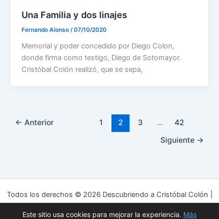
Una Familia y dos linajes
Fernando Alonso
/
07/10/2020
Memorial y poder concedido por Diego Colon,
donde firma como testigo, Diego de Sotomayor.
Cristóbal Colón realizó, que se sepa,
←
Anterior
1
2
3
…
42
Siguiente
→
Todos los derechos © 2026 Descubriendo a Cristóbal Colón |
Funciona gracias a
Tema Astra para WordPress
Este sitio usa cookies para mejorar la experiencia.
Más
Política de privacidad
|
Política de cookies
|
Aviso Legal