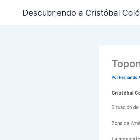
Ir
Descubriendo a Cristóbal Col
al
contenido
Topon
Por
Fernando 
Cristóbal C
Situación de
Zona de Amér
La siguiente