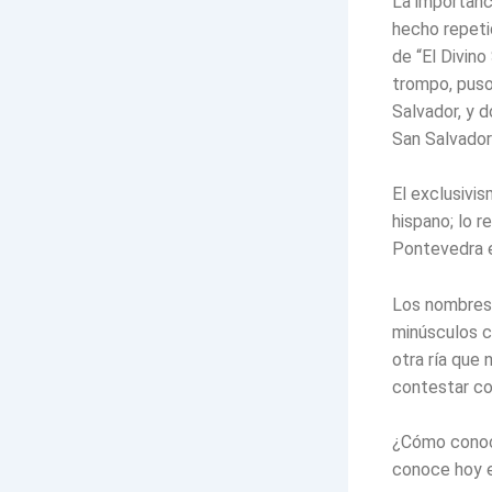
La importanc
hecho repetid
de “El Divino
trompo, puso
Salvador, y 
San Salvador 
El exclusivi
hispano; lo r
Pontevedra en
Los nombres 
minúsculos c
otra ría que 
contestar co
¿Cómo conocí
conoce hoy e