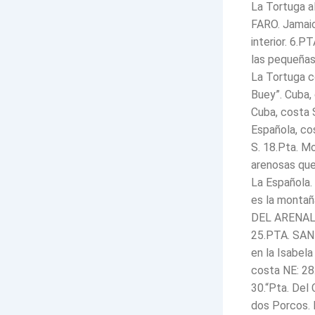
La Tortuga a
FARO. Jamaic
interior. 6.P
las pequeñas
La Tortuga c
Buey”. Cuba,
Cuba, costa 
Española, co
S. 18.Pta. M
arenosas que 
La Española. 
es la montaña
DEL ARENAL. I
25.PTA. SANT
en la Isabel
costa NE: 28.
30.“Pta. Del 
dos Porcos. 