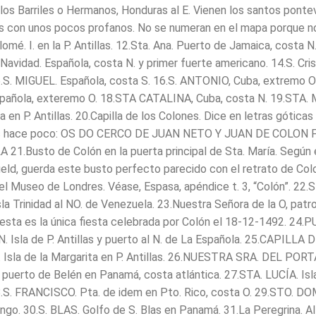
e los Barriles o Hermanos, Honduras al E. Vienen los santos pont
 con unos pocos profanos. No se numeran en el mapa porque n
omé. I. en la P. Antillas. 12.Sta. Ana. Puerto de Jamaica, costa 
Navidad. Española, costa N. y primer fuerte americano. 14.S. Cris
 15.S. MIGUEL. Española, costa S. 16.S. ANTONIO, Cuba, extremo O
pañola, exteremo O. 18.STA CATALINA, Cuba, costa N. 19.STA.
 en P. Antillas. 20.Capilla de los Colones. Dice en letras góticas
as hace poco: OS DO CERCO DE JUAN NETO Y JUAN DE COLON 
21.Busto de Colón en la puerta principal de Sta. María. Según 
ield, guerda este busto perfecto parecido con el retrato de Co
el Museo de Londres. Véase, Espasa, apéndice t. 3, “Colón”. 22.
la Trinidad al NO. de Venezuela. 23.Nuestra Señora de la O, patr
esta es la única fiesta celebrada por Colón el 18-12-1492. 24.
Isla de P. Antillas y puerto al N. de La Española. 25.CAPILLA 
sla de la Margarita en P. Antillas. 26.NUESTRA SRA. DEL POR
 puerto de Belén en Panamá, costa atlántica. 27.STA. LUCÍA. Isl
 28.S. FRANCISCO. Pta. de idem en Pto. Rico, costa O. 29.STO. DO
ngo. 30.S. BLAS. Golfo de S. Blas en Panamá. 31.La Peregrina. Al