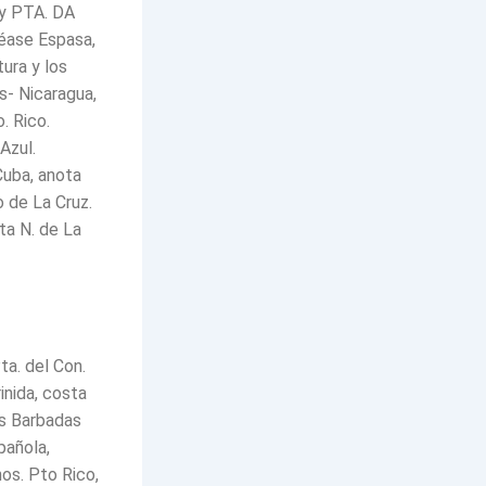
 y PTA. DA
éase Espasa,
tura y los
s- Nicaragua,
o. Rico.
Azul.
Cuba, anota
o de La Cruz.
ta N. de La
a. del Con.
inida, costa
as Barbadas
pañola,
os. Pto Rico,