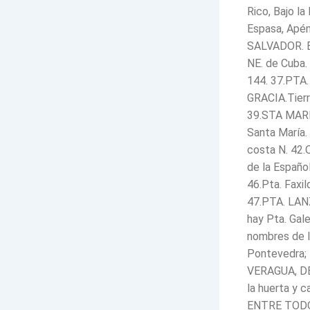
Rico, Bajo la
Espasa, Apén
SALVADOR. Es
NE. de Cuba.
144. 37.PTA.
GRACIA.Tierra
39.STA MARÍA
Santa María.
costa N. 42.O 
de la Españo
46.Pta. Faxil
47.PTA. LANZ
hay Pta. Gal
nombres de l
Pontevedra
VERAGUA, DE 
la huerta 
ENTRE TODO