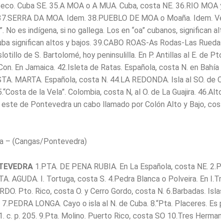
Seco. Cuba SE. 35.A MOA o A MUA. Cuba, costa NE. 36.RIO MOA
37.SERRA DA MOA. Idem. 38.PUEBLO DE MOA o Moaña. Idem. V
. No es indígena, si no gallega. Los en “oa” cubanos, significan al
ba significan altos y bajos. 39.CABO ROAS-As Rodas-Las Rueda
lotillo de S. Bartolomé, hoy peninsulilla. En P. Antillas al E. de Pt
on. En Jamaica. 42.Isleta de Ratas. Española, costa N. en Bahía 
TA. MARTA. Española, costa N. 44.LA REDONDA. Isla al SO. de 
.“Costa de la Vela”. Colombia, costa N, al O. de La Guajira. 46.Alt
 este de Pontevedra un cabo llamado por Colón Alto y Bajo, cos
la – (Cangas/Pontevedra)
NTEVEDRA
1.PTA. DE PENA RUBIA. En La Española, costa NE. 2.Pt
A. AGUDA. I. Tortuga, costa S. 4.Pedra Blanca o Polveira. En I.Tr
RDO. Pto. Rico, costa O. y Cerro Gordo, costa N. 6.Barbadas. Isl
s. 7.PEDRA LONGA. Cayo o isla al N. de Cuba. 8.“Pta. Placeres. Es 
1. c. p. 205. 9.Pta. Molino. Puerto Rico, costa SO 10.Tres Herman