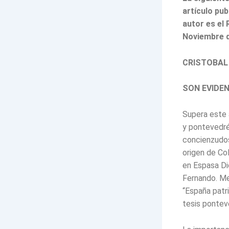
artículo pub
autor es el 
Noviembre d
CRISTOBAL
SON EVIDE
Supera este 
y pontevedré
concienzudos
origen de Co
en Espasa Dic
Fernando. Me
“España patri
tesis pontev