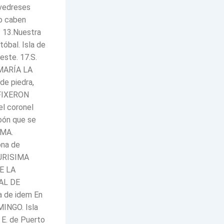
evedreses
o caben
N. 13.Nuestra
tóbal. Isla de
este. 17.S.
 MARÍA LA
 de piedra,
FIXERON
el coronel
loón que se
SMA.
ona de
PURISIMA
DE LA
TAL DE
a de idem En
MINGO. Isla
 E. de Puerto