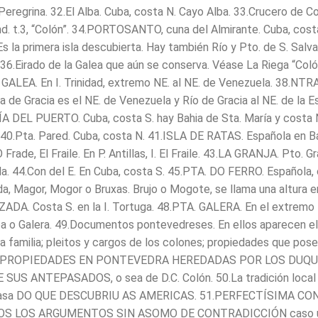
 Peregrina. 32.El Alba. Cuba, costa N. Cayo Alba. 33.Crucero de C
d. t.3, “Colón”. 34.PORTOSANTO, cuna del Almirante. Cuba, costa
 la primera isla descubierta. Hay también Río y Pto. de S. Salva
 36.Eirado de la Galea que aún se conserva. Véase La Riega “Coló
 GALEA. En I. Trinidad, extremo NE. al NE. de Venezuela. 38.NTR
 de Gracia es el NE. de Venezuela y Río de Gracia al NE. de la E
 DEL PUERTO. Cuba, costa S. hay Bahia de Sta. María y costa 
 40.Pta. Pared. Cuba, costa N. 41.ISLA DE RATAS. Española en Ba
Frade, El Fraile. En P. Antillas, I. El Fraile. 43.LA GRANJA. Pto. G
la. 44.Con del E. En Cuba, costa S. 45.PTA. DO FERRO. Española,
da, Magor, Mogor o Bruxas. Brujo o Mogote, se llama una altura e
ADA. Costa S. en la I. Tortuga. 48.PTA. GALERA. En el extremo NE
ea o Galera. 49.Documentos pontevedreses. En ellos aparecen el 
a familia; pleitos y cargos de los colones; propiedades que pos
; PROPIEDADES EN PONTEVEDRA HEREDADAS POR LOS DUQU
SUS ANTEPASADOS, o sea de D.C. Colón. 50.La tradición local
y casa DO QUE DESCUBRIU AS AMERICAS. 51.PERFECTÍSIMA C
S LOS ARGUMENTOS SIN ASOMO DE CONTRADICCIÓN caso ú