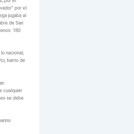
, por el
vador” por el
ega jugaba al
mbre de San
menos: 180
lo nacional,
to, barrio de
an
e cualquier
ales se debe
arino