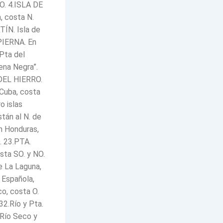
O. 4.ISLA DE
, costa N.
TÍN. Isla de
 PIERNA. En
Pta del
ena Negra”.
 DEL HIERRO.
 Cuba, costa
o islas
tán al N. de
En Honduras,
O. 23.PTA.
sta SO. y NO.
e La Laguna,
 Española,
co, costa O.
32.Río y Pta.
.Río Seco y