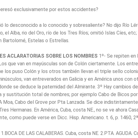
teresó exclusivamente por estos accidentes?
ó lo desconocido a lo conocido y sobresaliente? No dijo Río Lére
, el Alba, rio del Oro, río de los Tres Ríos; omitió Islas Cíes, etc; 
n Bartolomé, Estelas o Estrellas.
NES ACLARATORIAS SOBRE LOS NOMBRES
1º- Se repiten en
Los que van en mayúsculas son de Colón ciertamente. Los entr
e los puso Colón y los otros también llevan el triple sello colon
inúsculos, van entreverados en Galicia y en América unos con o
onde se deduce la paternidad del Almirante. 3º Hay cambios de
 y sustitución total de nombres; por ejemplo Cabo de Bicos por 
A Moa, Cabo del Grove por Pta Lanzada. Se dice indistintamente
res Hermanas. En América, Cuba, costa NE., no se ve ahora Casa
te, como puede verse en Dicc. Hisp. Americano. t. 6, p. 1460, 2
1.BOCA DE LAS CALABERAS. Cuba, costa NE. 2.PTA. AGUDA. Co