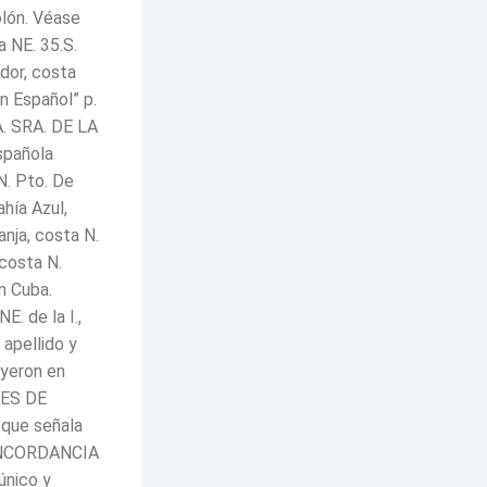
olón. Véase
 NE. 35.S.
dor, costa
n Español” p.
A. SRA. DE LA
spañola
N. Pto. De
hía Azul,
ranja, costa N.
 costa N.
n Cuba.
. de la I.,
apellido y
eyeron en
ES DE
 que señala
ONCORDANCIA
nico y