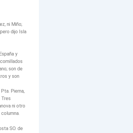
z, ni Miño;
pero dijo Isla
 España y
ecomillados
iano; son de
tros y son
Pta. Pierna,
 Tres
nova ni otro
ª columna.
sta SO. de