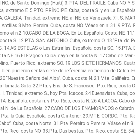
l NO. de Santo Domingo (Haití) 3.PTA. DEL FRAILE. Cuba NO. Y S
a, extremo E. 5.PTO. PRÍNCIPE. Cuba, costa S. y en La Española
TA. GALERA. Trinidad, extremo NE. al NE. de Venezuela 7.I. S. MAR
 Antillas 8.Mte. Pereira. Cuba, costa NO. Véase en n. 31. 9.PTA.
omo el n.2 10.CABO DE LA BOCA. En La Española. Costa NE. 11.“
 costa S. 12.PTA. SAN ANTONIO. Cuba, extremo O. 13.“Pta. de P
S. 14.AS ESTELAS o Las Estrellas. Española, costa SO. 15.PTA.
sta NE 16.El Fragoso. Cuba, cayo en la costa N. 17.Cabo de Mar.
olino. Puerto Rico, extremo SO. 19.LOS SIETE HERMANOS. Cuatr
bien pudieron ser las siete de referencia en tiempo de Colón. Es
20.“Nuestra Señora del Alba”. Cuba, costa N. 21.Mte. Galiñeiro. 
 llamada Grita. 22.Pta. y Ens. de S. Francisco. Pto. Rico, costa 
. Trinidad, extremo S., hoy Pta. Icacos. 24.Buenavista. Cuba, co
A. Española, costa n. y Pto. Rico, costa N. 26.A LAGOA. Cabo d
a al N. de La Española. 27.CABO DE LOS ENAMORADOS o Cabrón.
Pta. la Guía. Española, costa O. interior. 29.MTE. GORDO. Pto. Ri
Cabo”. Cuba, costa Norte. 31.Pta. Pereiro o Pereira. Véase el n.8 
Pto. Rico, costa NO. 33.Pta. Das bestas. Pto. Rico, costa SE. 34