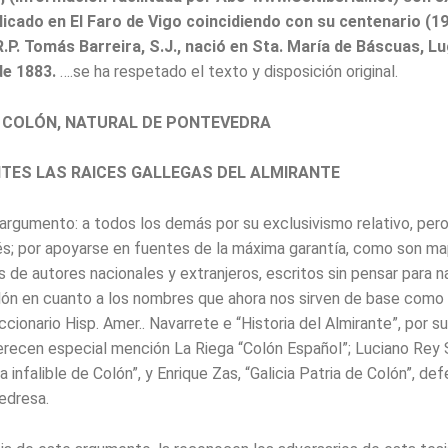
licado en El Faro de Vigo coincidiendo con su centenario (19
R.P. Tomás Barreira, S.J., nació en Sta. María de Báscuas, Lu
e 1883.
….se ha respetado el texto y disposición original.
 COLÓN, NATURAL DE PONTEVEDRA
NTES LAS RAICES GALLEGAS DEL ALMIRANTE
argumento: a todos los demás por su exclusivismo relativo, per
s; por apoyarse en fuentes de la máxima garantía, como son ma
 de autores nacionales y extranjeros, escritos sin pensar para n
lón en cuanto a los nombres que ahora nos sirven de base como
cionario Hisp. Amer.. Navarrete e “Historia del Almirante”, por su
recen especial mención La Riega “Colón Español”; Luciano Rey 
a infalible de Colón”, y Enrique Zas, “Galicia Patria de Colón”, de
edresa.