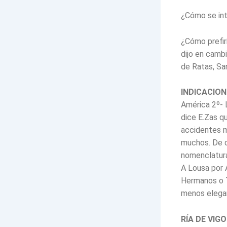
¿Cómo se in
¿Cómo prefiri
dijo en cambio
de Ratas, Sa
INDICACIO
América 2º- 
dice E.Zas qu
accidentes m
muchos. De d
nomenclatura
A Lousa por 
Hermanos o T
menos elegan
RÍA DE VIGO