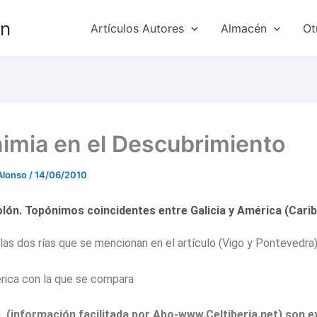
ón
Artículos Autores
Almacén
Ot
imia en el Descubrimiento
Alonso
/
14/06/2010
olón. Topónimos coincidentes entre Galicia y América (Carib
 las dos rías que se mencionan en el artículo (Vigo y Pontevedra
ica con la que se compara
, (información facilitada por Abo-www.Celtiberia.net) son e