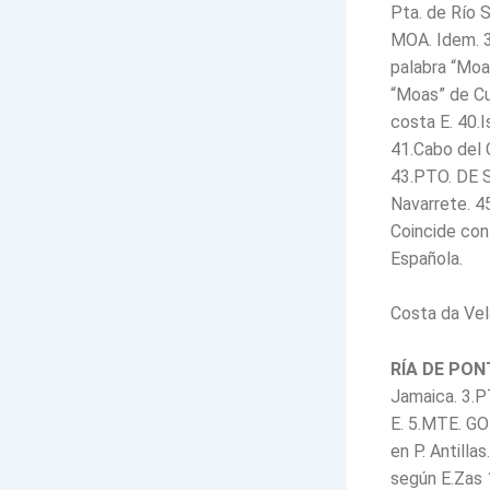
Pta. de Río 
MOA. Idem. 
palabra “Moa”
“Moas” de Cu
costa E. 40.Is
41.Cabo del C
43.PTO. DE S
Navarrete. 45
Coincide con
Española.
Costa da Ve
RÍA DE PO
Jamaica. 3.PT
E. 5.MTE. GO
en P. Antilla
según E.Zas 