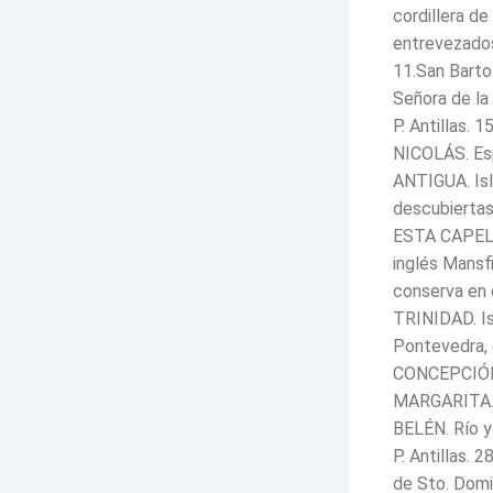
cordillera d
entrevezados
11.San Bartol
Señora de la 
P. Antillas.
NICOLÁS. Es
ANTIGUA. Isla
descubiert
ESTA CAPELA 
inglés Mansf
conserva en 
TRINIDAD. Is
Pontevedra, 
CONCEPCIÓN. 
MARGARITA. I
BELÉN. Río y
P. Antillas.
de Sto. Domi