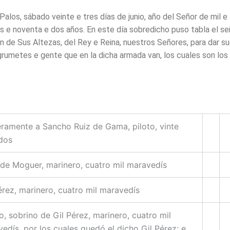
e Palos, sábado veinte e tres días de junio, año del Señor de mil e
s e noventa e dos años. En este día sobredicho puso tabla el se
n de Sus Altezas, del Rey e Reina, nuestros Señores, para dar su
grumetes e gente que en la dicha armada van, los cuales son los
ramente a Sancho Ruiz de Gama, piloto, vinte
dos
de Moguer, marinero, cuatro mil maravedís
érez, marinero, cuatro mil maravedís
o, sobrino de Gil Pérez, marinero, cuatro mil
edís, por los cuales quedó el dicho Gil Pérez; e