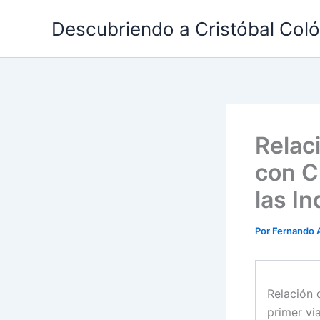
Ir
Descubriendo a Cristóbal Col
al
contenido
Relac
con Cr
las In
Por
Fernando 
Relación 
primer via