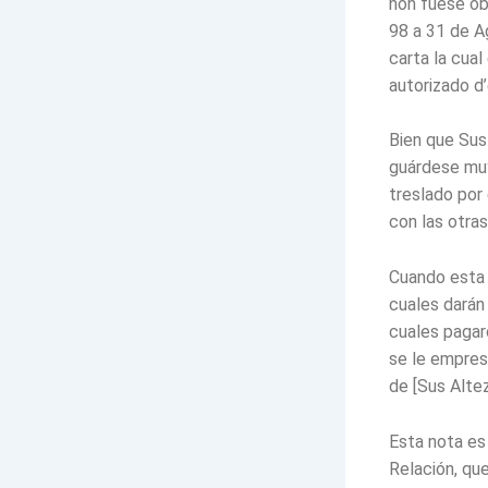
non fuese obl
98 a 31 de A
carta la cual
autorizado d’
Bien que Sus
guárdese muy
treslado por
con las otras
Cuando esta e
cuales darán 
cuales pagar
se le empres
de [Sus Altez
Esta nota es 
Relación, que