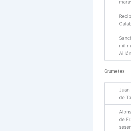
mara
Recib
Calab
Sanch
mil m
Ailló
Grumetes:
Juan 
de Ta
Alons
de Fr
sesen