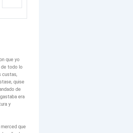
ron que yo
 de todo lo
s custas,
stase, quise
mandado de
 gastaba era
tura y
n merced que