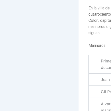
En la villa d
cuatrociento
Colón, capitá
marineros e 
siguen:
Marineros:
Prime
duca
Juan 
Gil P
Alvar
marav