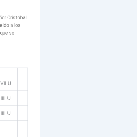
ñor Cristóbal
eldo a los
 que se
VII U
IIII U
IIII U