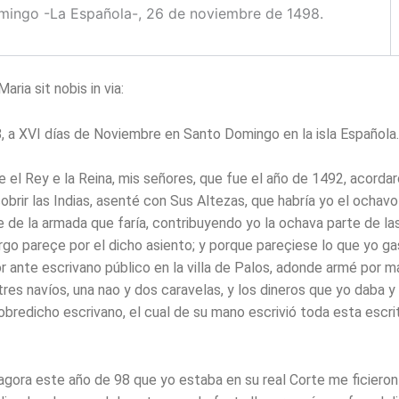
mingo -La Española-, 26 de noviembre de 1498.
ria sit nobis in via:
, a XVI días de Noviembre en Santo Domingo en la isla Española.
e el Rey e la Reina, mis señores, que fue el año de 1492, acorda
brir las Indias, asenté con Sus Altezas, que habría yo el ochavo
e de la armada que faría, contribuyendo yo la ochava parte de la
go pareçe por el dicho asiento; y porque pareçiese lo que yo ga
r ante escrivano público en la villa de Palos, adonde armé por 
res navíos, una nao y dos caravelas, y los dineros que yo daba y
obredicho escrivano, el cual de su mano escrivió toda esta escri
agora este año de 98 que yo estaba en su real Corte me ficiero