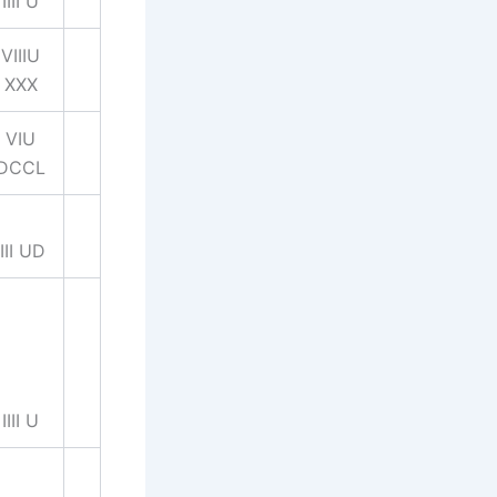
IIII U
VIIIU
XXX
VIU
DCCL
IIII UD
IIII U