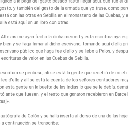
igado a la paga del gasto pasado fasta llegar aquí, que fue el d
gosto, y también del gasto de la armada que yo truse, como par
 está con las otras en Sebilla en el monasterio de las Cuebas, y e
ella está aquí en un libro con otras.
 Altezas me ayan fecho la dicha merced y esta escritura aya esp
 bien y se faga firmar al dicho escrivano, tomando aquí d’ella p
 escrivano público que haga fee d’ello y se liebe a Palos, y des
 escrituras de valor en las Cuebas de Sebilla.
scritura se perdiese, alí se está la gente que recebió de mí el d
fee d’ello y alí se está la cuenta de los señores contadores may
on esta gente en la buelta de las Indias lo que se le debía, dem
tó ante que fuesen, y el resto que ganaron recebieron en Barc
as]».
autógrafa de Colón y se halla inserta al dorso de una de las hoja
 a continuación se transcribe: