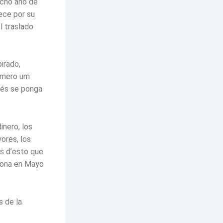
icho año de
ece por su
l traslado
irado,
rimero um
pués se ponga
inero, los
ores, los
ás d’esto que
elona en Mayo
s de la