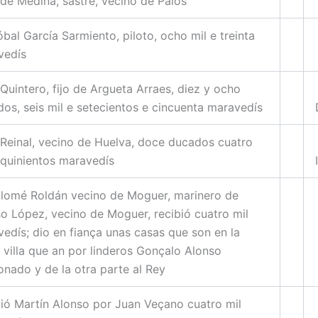
de Medina, sastre, vecino de Palos
óbal García Sarmiento, piloto, ocho mil e treinta
vedís
Quintero, fijo de Argueta Arraes, diez y ocho
os, seis mil e setecientos e cincuenta maravedís
Reinal, vecino de Huelva, doce ducados cuatro
 quinientos maravedís
lomé Roldán vecino de Moguer, marinero de
o López, vecino de Moguer, recibió cuatro mil
edís; dio en fiança unas casas que son en la
 villa que an por linderos Gonçalo Alonso
nado y de la otra parte al Rey
ió Martín Alonso por Juan Veçano cuatro mil