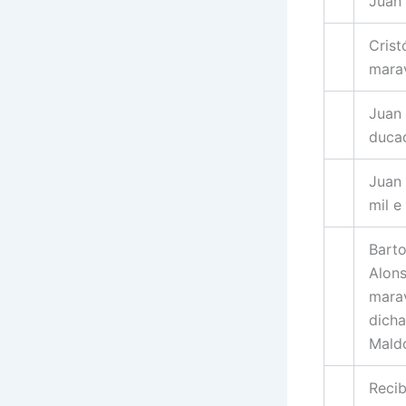
Juan 
Crist
mara
Juan 
ducad
Juan 
mil e
Barto
Alons
marav
dicha
Maldo
Recib