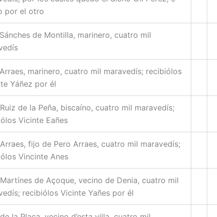
o por el otro
Sánches de Montilla, marinero, cuatro mil
vedís
Arraes, marinero, cuatro mil maravedís; recibiólos
te Yáñez por él
Ruiz de la Peña, biscaíno, cuatro mil maravedís;
iólos Vicinte Eañes
Arraes, fijo de Pero Arraes, cuatro mil maravedís;
iólos Vincinte Anes
Martínes de Açoque, vecino de Denia, cuatro mil
edís; recibiólos Vicinte Yañes por él
de la Plaça, vecino d’esta villa, cuatro mil