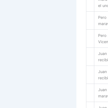
el un
Pero 
mara
Pero 
Vicen
Juan 
recib
Juan 
recib
Juan 
marav
Juan 