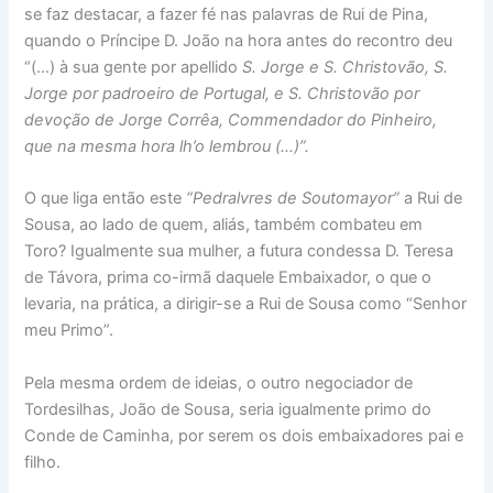
se faz destacar, a fazer fé nas palavras de Rui de Pina,
quando o Príncipe D. João na hora antes do recontro deu
“(…) à sua gente por apellido
S. Jorge e S. Christovão, S.
Jorge por padroeiro de Portugal, e S. Christovão por
devoção de Jorge Corrêa, Commendador do Pinheiro,
que na mesma hora lh’o lembrou (…)”.
O que liga então este
“Pedralvres de Soutomayor”
a Rui de
Sousa, ao lado de quem, aliás, também combateu em
Toro? Igualmente sua mulher, a futura condessa D. Teresa
de Távora, prima co-irmã daquele Embaixador, o que o
levaria, na prática, a dirigir-se a Rui de Sousa como “Senhor
meu Primo”.
Pela mesma ordem de ideias, o outro negociador de
Tordesilhas, João de Sousa, seria igualmente primo do
Conde de Caminha, por serem os dois embaixadores pai e
filho.