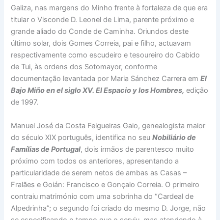
Galiza, nas margens do Minho frente à fortaleza de que era
titular o Visconde D. Leonel de Lima, parente próximo e
grande aliado do Conde de Caminha. Oriundos deste
último solar, dois Gomes Correia, pai e filho, actuavam
respectivamente como escudeiro e tesoureiro do Cabido
de Tui, às ordens dos Sotomayor, conforme
documentação levantada por Maria Sánchez Carrera em
El
Bajo Miño en el siglo XV. El Espacio y los Hombres,
edição
de 1997.
Manuel José da Costa Felgueiras Gaio, genealogista maior
do século XIX português, identifica no seu
Nobiliário de
Famílias de Portugal
, dois irmãos de parentesco muito
próximo com todos os anteriores, apresentando a
particularidade de serem netos de ambas as Casas –
Fralães e Goián: Francisco e Gonçalo Correia. O primeiro
contraiu matrimónio com uma sobrinha do “Cardeal de
Alpedrinha”; o segundo foi criado do mesmo D. Jorge, não
se especificando o tempo que o serviu, mas atendendo à