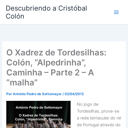
Ir
Descubriendo a Cristóbal
al
Colón
contenido
O Xadrez de Tordesilhas:
Colón, “Alpedrinha”,
Caminha – Parte 2 – A
“malha”
Por
António Pedro de Sottomayor
/
02/04/2012
No jogo de
Tordesilhas, prova-se
a rede tentacular do rei
de Portugal através do