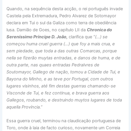
Quando, na sequência desta acção, o rei português invade
Castela pela Extremadura, Pedro Alvarez de Sotomayor
declara em Tui o sul da Galiza como terra de obediência
lusa. Damião de Goes, no capítulo LII da
Chronica do
Sereníssimo Príncipe D. João,
clarifica que
“(…) se
começou huma cruel guerra (…) que foy a mais crua, e
sem piedade, que toda a das outras Comarcas, porque
nella se fizerão muytas entradas, e danos de huma, e de
outra parte, nas quaes entradas Pedralvres de
Soutomayor, Gallego de nação, tomou a Cidade de Tui, e
Bayona do Minho, e as teve por Portugal, com outros
lugares visinhos, até fim destas guerras chamando-se
Visconde de Tui, e fez continua, e brava guerra aos
Gallegos, roubando, e destruindo muytos lugares de toda
aquella Província.”
Essa guerra cruel, terminou na claudicação portuguesa de
Toro, onde à laia de facto curioso, novamente um Correia