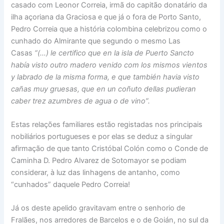
casado com Leonor Correia, irmã do capitão donatário da
ilha açoriana da Graciosa e que já o fora de Porto Santo,
Pedro Correia que a história colombina celebrizou como o
cunhado do Almirante que segundo o mesmo Las
Casas
“(…) le certifico que en la isla de Puerto Sancto
había visto outro madero venido com los mismos vientos
y labrado de la misma forma, e que también havia visto
cañas muy gruesas, que en un coñuto dellas pudieran
caber trez azumbres de agua o de vino”.
Estas relações familiares estão registadas nos principais
nobiliários portugueses e por elas se deduz a singular
afirmação de que tanto Cristóbal Colón como o Conde de
Caminha D. Pedro Alvarez de Sotomayor se podiam
considerar, à luz das linhagens de antanho, como
“cunhados” daquele Pedro Correia!
Já os deste apelido gravitavam entre o senhorio de
Fralães, nos arredores de Barcelos e o de Goián, no sul da