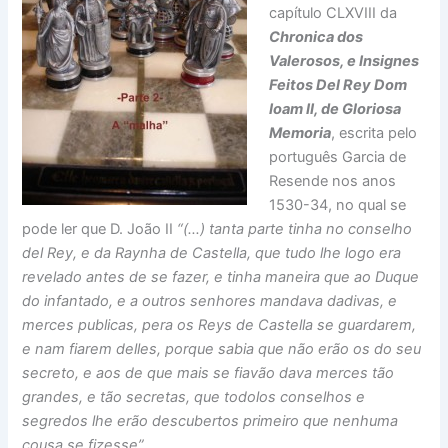
capítulo CLXVIII da
Chronica dos
Valerosos, e Insignes
Feitos Del Rey Dom
Ioam II, de Gloriosa
Memoria
, escrita pelo
português Garcia de
Resende nos anos
1530-34, no qual se
pode ler que D. João II
“(…) tanta parte tinha no conselho
del Rey, e da Raynha de Castella, que tudo lhe logo era
revelado antes de se fazer, e tinha maneira que ao Duque
do infantado, e a outros senhores mandava dadivas, e
merces publicas, pera os Reys de Castella se guardarem,
e nam fiarem delles, porque sabia que não erão os do seu
secreto, e aos de que mais se fiavão dava merces tão
grandes, e tão secretas, que todolos conselhos e
segredos lhe erão descubertos primeiro que nenhuma
cousa se fizesse”.