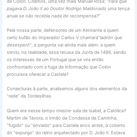
de Colón. Citemos, uma vez mais Manuel Rosa:
“Para que
pagava D. João II ao Doutor Rodrigo Maldonado uma tença
anual se não recebia nada de recompensa?”
Pela nossa parte, defensores de um Almirante a quem
certo bufão do Imperador Carlos V chamará
“ladrón que
desesperó”
, a pergunta vai ainda mais além: a quem
serviu, na realidade, essa recusa da Junta de 1486, senão
os interesses de um Portugal que se vira então
confrontado com a fuga de informação que Colón
procurava oferecer a Castela?
Conjecturas à parte, analisemos alguns dos elementos da
“rede” de Tordesilhas.
Quem era nesse tempo mestre-sala de Isabel, a Católica?
Martim de Távora, o irmão da Condessa de Caminha,
“fugido” ou “enviado” para Castela anos antes, a coberto
do “expurgo” do reino arquitectado por D. João II. Estava