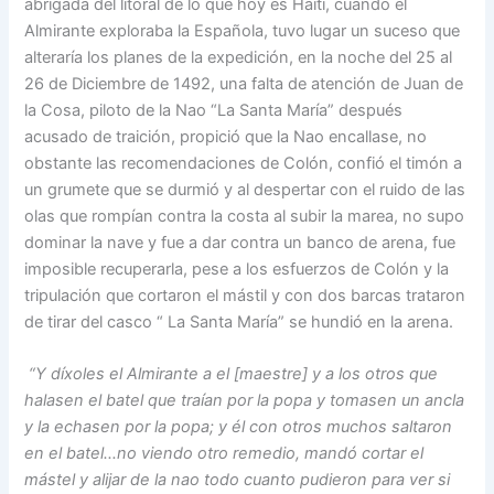
abrigada del litoral de lo que hoy es Haití, cuando el
Almirante exploraba la Española, tuvo lugar un suceso que
alteraría los planes de la expedición, en la noche del 25 al
26 de Diciembre de 1492, una falta de atención de Juan de
la Cosa, piloto de la Nao “La Santa María” después
acusado de traición, propició que la Nao encallase, no
obstante las recomendaciones de Colón, confió el timón a
un grumete que se durmió y al despertar con el ruido de las
olas que rompían contra la costa al subir la marea, no supo
dominar la nave y fue a dar contra un banco de arena, fue
imposible recuperarla, pese a los esfuerzos de Colón y la
tripulación que cortaron el mástil y con dos barcas trataron
de tirar del casco “ La Santa María” se hundió en la arena.
“Y díxoles el Almirante a el [maestre] y a los otros que
halasen el batel que traían por la popa y tomasen un ancla
y la echasen por la popa; y él con otros muchos saltaron
en el batel…no viendo otro remedio, mandó cortar el
mástel y alijar de la nao todo cuanto pudieron para ver si