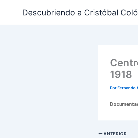
Ir
Descubriendo a Cristóbal Col
al
contenido
Centr
1918
Por
Fernando 
Documentaci
ANTERIOR