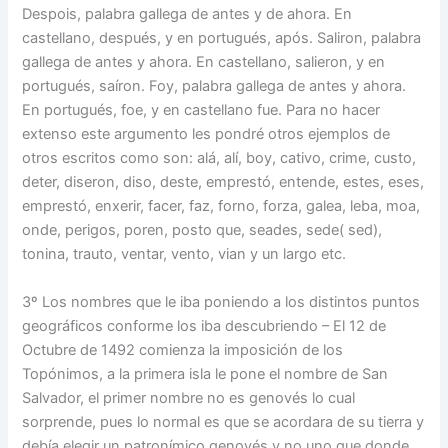
Despois, palabra gallega de antes y de ahora. En
castellano, después, y en portugués, após. Saliron, palabra
gallega de antes y ahora. En castellano, salieron, y en
portugués, saíron. Foy, palabra gallega de antes y ahora.
En portugués, foe, y en castellano fue. Para no hacer
extenso este argumento les pondré otros ejemplos de
otros escritos como son: alá, alí, boy, cativo, crime, custo,
deter, diseron, diso, deste, emprestó, entende, estes, eses,
emprestó, enxerir, facer, faz, forno, forza, galea, leba, moa,
onde, perigos, poren, posto que, seades, sede( sed),
tonina, trauto, ventar, vento, vian y un largo etc.
3º Los nombres que le iba poniendo a los distintos puntos
geográficos conforme los iba descubriendo – El 12 de
Octubre de 1492 comienza la imposición de los
Topónimos, a la primera isla le pone el nombre de San
Salvador, el primer nombre no es genovés lo cual
sorprende, pues lo normal es que se acordara de su tierra y
debía elegir un patronímico genovés y no uno que donde