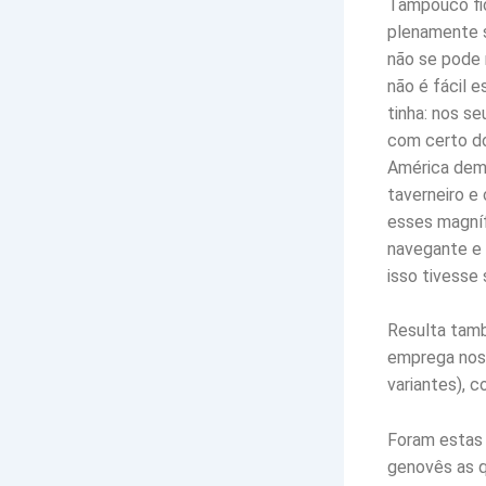
Tampouco fic
plenamente sa
não se pode 
não é fácil e
tinha: nos s
com certo dom
América dem
taverneiro e
esses magní
navegante e 
isso tivesse 
Resulta tamb
emprega nos 
variantes), c
Foram estas 
genovês as q