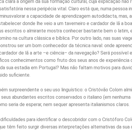
a clara a origem da sua formação cultural, cuja explicação não 
tisfatória nessa peripécia vital. Claro está que, numa pessoa in
minusvalorar a capacidade de aprendizagem autodidacta, mas, a
stabelecer donde lhe veio a um taverneiro e cardador de lã a boa
eus escritos o almirante mostra conhecer bastante bem o latim,
íno na cultura clássica e bíblica. Por outro lado, nas suas viag
onstrou ser um bom conhecedor da técnica naval: onde apreen
 cardador de lã a arte –e ciência– da navegação? Será possível e
ficos conhecimentos como fruto dos seus anos de experiência
da sua estadia em Portugal? Mas não faltam motivos para duvi
sido suficiente.
ém surpreendente o seu uso linguístico: o Cristóvão Colom alm
seus abundantes escritos conservados o italiano (em nenhuma
omo seria de esperar, nem sequer apresenta italianismos claros.
dificuldades para identificar o descobridor com o Cristóforo C
ue têm feito surgir diversas interpretações alternativas da sua 