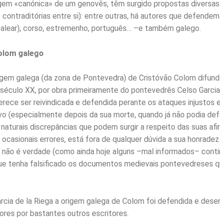
gem «canónica» de um genovês, têm surgido propostas diversas
contraditórias entre si): entre outras, há autores que defendem
balear), corso, estremenho, português… –e também galego.
olom galego
igem galega (da zona de Pontevedra) de Cristóvão Colom difun
o século XX, por obra primeiramente do pontevedrês Celso Garcia 
erece ser reivindicada e defendida perante os ataques injustos e
lvo (especialmente depois da sua morte, quando já não podia def
 naturais discrepâncias que podem surgir a respeito das suas af
ocasionais errores, está fora de qualquer dúvida a sua honradez 
 não é verdade (como ainda hoje alguns –mal informados– cont
ue tenha falsificado os documentos medievais pontevedreses 
rcia de la Riega a origem galega de Colom foi defendida e dese
res por bastantes outros escritores.