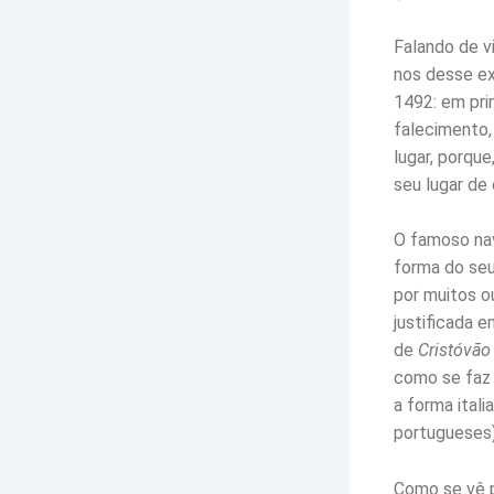
Falando de v
nos desse ex
1492: em pri
falecimento,
lugar, porqu
seu lugar de 
O famoso na
forma do seu
por muitos o
justificada 
de
Cristóvã
como se faz 
a forma itali
portugueses)
Como se vê p