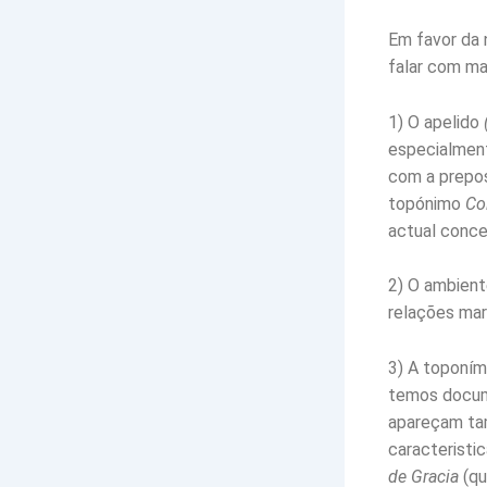
Em favor da 
falar com mai
1) O apelido
especialment
com a prepo
topónimo
Co
actual conce
2) O ambient
relações mar
3) A toponím
temos docum
apareçam tam
caracteristi
de Gracia
(qu