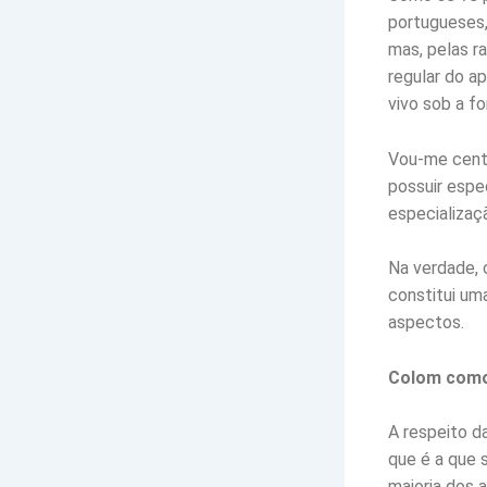
portugueses
mas, pelas r
regular do a
vivo sob a f
Vou-me cent
possuir espe
especializaçã
Na verdade, 
constitui um
aspectos.
Colom como
A respeito d
que é a que 
maioria dos 