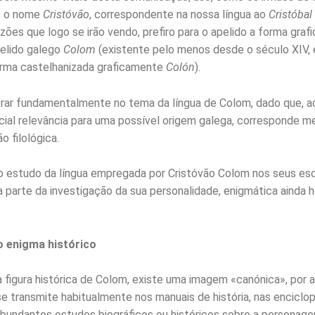
, o nome
Cristóvão
, correspondente na nossa língua ao
Cristóbal
azões que logo se irão vendo, prefiro para o apelido a forma gra
pelido galego
Colom
(existente pelo menos desde o século XIV, e
orma castelhanizada graficamente
Colón
).
rar fundamentalmente no tema da língua de Colom, dado que, a
cial relevância para uma possível origem galega, corresponde me
o filológica.
o estudo da língua empregada por Cristóvão Colom nos seus esc
a parte da investigação da sua personalidade, enigmática ainda h
 enigma histórico
a figura histórica de Colom, existe uma imagem «canónica», por a
se transmite habitualmente nos manuais de história, nas enciclo
abundantes estudos biográficos ou históricos sobre a personage