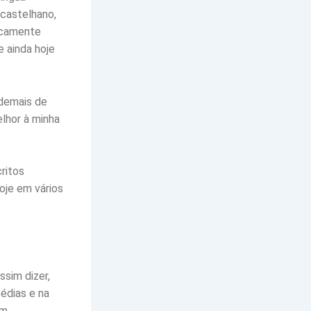
castelhano,
ficamente
 ainda hoje
demais de
lhor à minha
ritos
oje em vários
ssim dizer,
pédias e na
m.