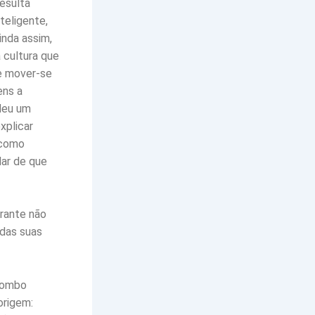
resulta
teligente,
inda assim,
 cultura que
 e mover-se
ens a
deu um
xplicar
 como
dar de que
irante não
 das suas
olombo
origem: