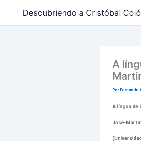
Ir
Descubriendo a Cristóbal Col
al
contenido
A lín
Marti
Por
Fernando 
A língua de
José-Marti
(Universida