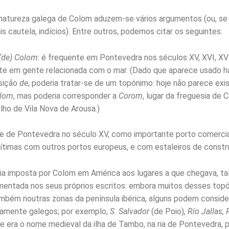
natureza galega de Colom aduzem-se vários argumentos (ou, se
s cautela, indícios). Entre outros, podemos citar os seguintes:
(de) Colom
: é frequente em Pontevedra nos séculos XV, XVI, XVI
e em gente relacionada com o mar. (Dado que aparece usado h
sição
de
, poderia tratar-se de um topónimo: hoje não parece exis
lom
, mas poderia corresponder a
Corom
, lugar da freguesia de C
lho de Vila Nova de Arousa.)
e de Pontevedra no século XV, como importante porto comerci
ítimas com outros portos europeus, e com estaleiros de constr
ia imposta por Colom em América aos lugares a que chegava, ta
entada nos seus próprios escritos: embora muitos desses top
bém noutras zonas da península ibérica, alguns podem conside
camente galegos; por exemplo,
S. Salvador
(de Poio)
, Río Jallas, 
e era o nome medieval da ilha de Tambo, na ria de Pontevedra, po