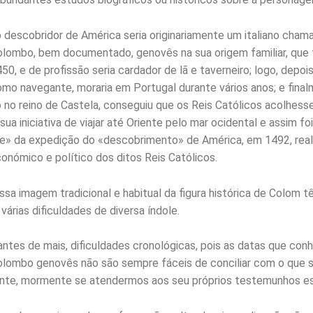
 descobridor de América seria originariamente um italiano cham
olombo, bem documentado, genovês na sua origem familiar, que 
50, e de profissão seria cardador de lã e taverneiro; logo, depo
omo navegante, moraria em Portugal durante vários anos; e final
 no reino de Castela, conseguiu que os Reis Católicos acolhess
ua iniciativa de viajar até Oriente pelo mar ocidental e assim fo
e» da expedição do «descobrimento» de América, em 1492, real
conómico e político dos ditos Reis Católicos.
essa imagem tradicional e habitual da figura histórica de Colom 
árias dificuldades de diversa índole.
ntes de mais, dificuldades cronológicas, pois as datas que co
olombo genovês não são sempre fáceis de conciliar com o que
nte, mormente se atendermos aos seu próprios testemunhos es