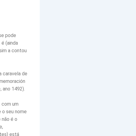
 se pode
 é (ainda
ssim a contou
a caravela de
onmemoración
m
, ano 1492).
o, com um
e o seu nome
 não é o
e,
tes) está