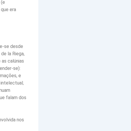
 (e
 que era
de-se desde
de la Riega,
 as calúnias
ender-se):
irmações, e
intelectual;
inuam
que falam dos
nvolvida nos