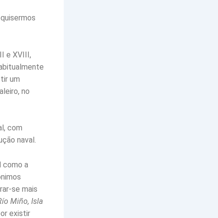
 quisermos
I e XVIII,
abitualmente
tir um
aleiro, no
al, com
ução naval.
l como a
ónimos
rar-se mais
Río Miño, Isla
r existir