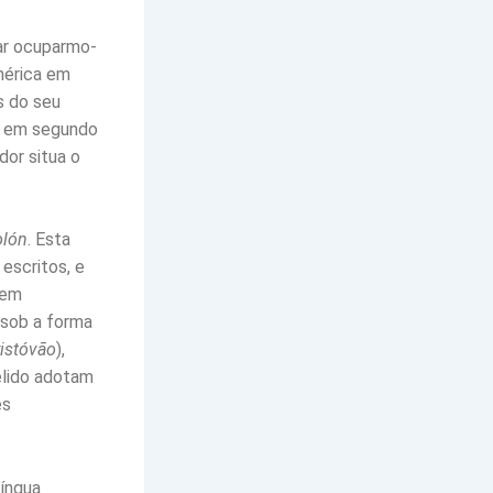
ar ocuparmo-
mérica em
s do seu
 e em segundo
dor situa o
olón
. Esta
escritos, e
bem
 sob a forma
istóvão
),
elido adotam
es
íngua