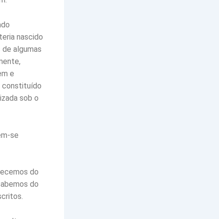
ado
teria nascido
is de algumas
mente,
em e
i constituído
izada sob o
têm-se
nhecemos do
 sabemos do
critos.