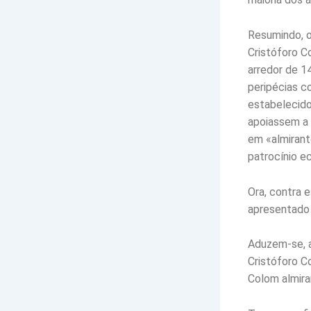
Resumindo, o
Cristóforo C
arredor de 14
peripécias c
estabelecido
apoiassem a s
em «almirant
patrocínio e
Ora, contra 
apresentado v
Aduzem-se, a
Cristóforo C
Colom almira