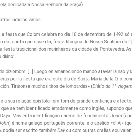
ela dedicada a Nossa Senhora da Graça)…
utros indícios vários.
 a festa que Colom celebra no dia 18 de dezembro de 1492 só
do em conta que esse dia, festa litúrgica de Nossa Senhora do Ó,
 de festa tradicional dos marinheiros da cidade de Pontevedra. A
diário:
de diziembre. […] Luego en amaneciendo mandó ataviar la nao y l
eras por la fiesta que era este día de Santa María de la O, o c
ación. Tiráronse muchos tiros de lombardas» (
Diário da 1ª viage
o é a sua relação epistolar, em tom de grande confiança e afect
, que se tem identificado erradamente como inglês, supondo qu
Day». Mas esta identificação carece de fundamento:
Joám
(que
John
) é nome galego-português corrente, e o apelido «d’ Ai» (qu
, podia ser escrito também
Day
ou com outras grafias equivalen