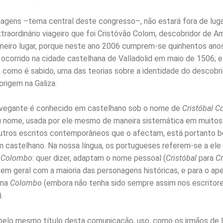
iagens –tema central deste congresso–, não estará fora de lug
traordinário viageiro que foi Cristóvão Colom, descobridor de A
meiro lugar, porque neste ano 2006 cumprem-se quinhentos ano
 ocorrido na cidade castelhana de Valladolid em maio de 1506;
e, como é sabido, uma das teorias sobre a identidade do descobri
origem na Galiza.
vegante é conhecido em castelhano sob o nome de
Cristóbal C
 nome, usada por ele mesmo de maneira sistemática em muitos 
utros escritos contemporâneos que o afectam, está portanto 
em castelhano. Na nossa língua, os portugueses referem-se a ele
o Colombo
: quer dizer, adaptam o nome pessoal (
Cristóbal
para
Cr
em geral com a maioria das personagens históricas, e para o ap
ana
Colombo
(embora não tenha sido sempre assim nos escritor
.
elo mesmo título desta comunicação, uso, como os irmãos de l