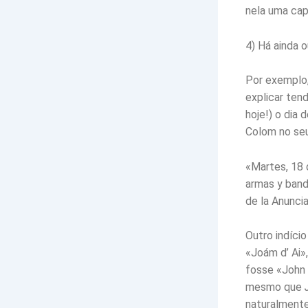
nela uma cap
4) Há ainda o
Por exemplo,
explicar ten
hoje!) o dia
Colom no seu 
«Martes, 18 
armas y band
de la Anunci
Outro indíci
«Joám d’ Ai»
fosse «John 
mesmo que
naturalmente