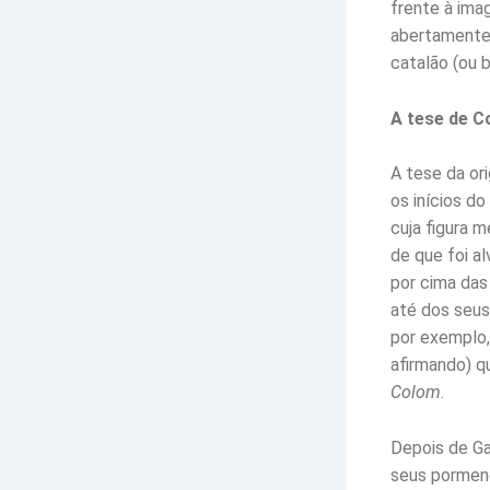
frente à ima
abertamente 
catalão (ou 
A tese de C
A tese da or
os inícios d
cuja figura m
de que foi a
por cima das
até dos seus 
por exemplo,
afirmando) q
Colom
.
Depois de Ga
seus pormeno