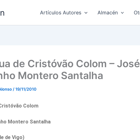
ón
Artículos Autores
Almacén
Ot
gua de Cristóvão Colom – José
nho Montero Santalha
Alonso
/
19/11/2010
 Cristóvão Colom
nho Montero Santalha
de de Vigo)