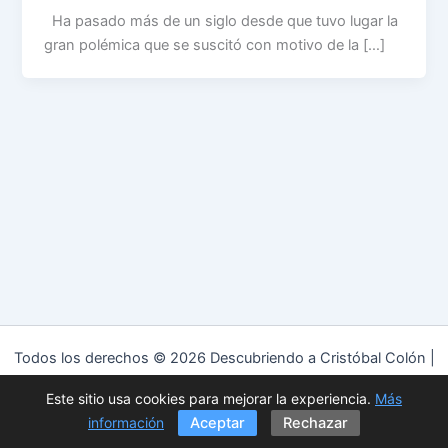
Ha pasado más de un siglo desde que tuvo lugar la
gran polémica que se suscitó con motivo de la […]
Todos los derechos © 2026 Descubriendo a Cristóbal Colón |
Funciona gracias a
Tema Astra para WordPress
Este sitio usa cookies para mejorar la experiencia.
Más
Política de privacidad
|
Política de cookies
|
Aviso Legal
información
Aceptar
Rechazar