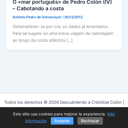
O «mar português» de Pedro Colón (IV)
– Cabotando a costa
António Pedro de Sottomayor
/
26/12/2012
Sistematizem-se por ora, os dados já levantados.
Para tal sugere-se uma breve viagem de cabotagem
ao longo da costa atlântica […]
Todos los derechos © 2026 Descubriendo a Cristóbal Colón |
Funciona gracias a
Tema Astra para WordPress
Este sitio usa cookies para mejorar la experiencia.
Más
Política de privacidad
|
Política de cookies
|
Aviso Legal
información
Aceptar
Rechazar