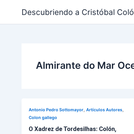
Ir
Descubriendo a Cristóbal Col
al
contenido
Almirante do Mar Oc
,
,
Antonio Pedro Sottomayor
Artículos Autores
Colon gallego
O Xadrez de Tordesilhas: Colón,