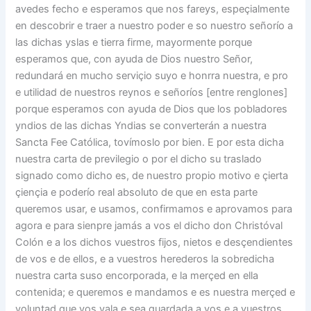
avedes fecho e esperamos que nos fareys, espeçialmente
en descobrir e traer a nuestro poder e so nuestro señorío a
las dichas yslas e tierra firme, mayormente porque
esperamos que, con ayuda de Dios nuestro Señor,
redundará en mucho serviçio suyo e honrra nuestra, e pro
e utilidad de nuestros reynos e señoríos [entre renglones]
porque esperamos con ayuda de Dios que los pobladores
yndios de las dichas Yndias se converterán a nuestra
Sancta Fee Católica, tovímoslo por bien. E por esta dicha
nuestra carta de previlegio o por el dicho su traslado
signado como dicho es, de nuestro propio motivo e çierta
çiençia e poderío real absoluto de que en esta parte
queremos usar, e usamos, confirmamos e aprovamos para
agora e para sienpre jamás a vos el dicho don Christóval
Colón e a los dichos vuestros fijos, nietos e desçendientes
de vos e de ellos, e a vuestros herederos la sobredicha
nuestra carta suso encorporada, e la merçed en ella
contenida; e queremos e mandamos e es nuestra merçed e
voluntad que vos vala e sea guardada a vos e a vuestros