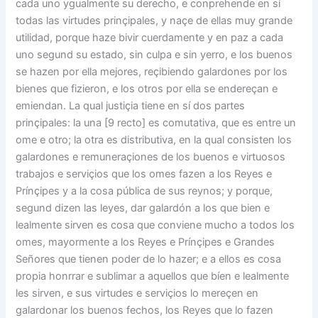
cada uno ygualmente su derecho, e conprehende en sí
todas las virtudes prinçipales, y naçe de ellas muy grande
utilidad, porque haze bivir cuerdamente y en paz a cada
uno segund su estado, sin culpa e sin yerro, e los buenos
se hazen por ella mejores, reçibiendo galardones por los
bienes que fizieron, e los otros por ella se endereçan e
emiendan. La qual justiçia tiene en sí dos partes
prinçipales: la una [9 recto] es comutativa, que es entre un
ome e otro; la otra es distributiva, en la qual consisten los
galardones e remuneraçiones de los buenos e virtuosos
trabajos e serviçios que los omes fazen a los Reyes e
Prínçipes y a la cosa pública de sus reynos; y porque,
segund dizen las leyes, dar galardón a los que bien e
lealmente sirven es cosa que conviene mucho a todos los
omes, mayormente a los Reyes e Prínçipes e Grandes
Señores que tienen poder de lo hazer; e a ellos es cosa
propia honrrar e sublimar a aquellos que bíen e lealmente
les sirven, e sus virtudes e serviçios lo mereçen en
galardonar los buenos fechos, los Reyes que lo fazen