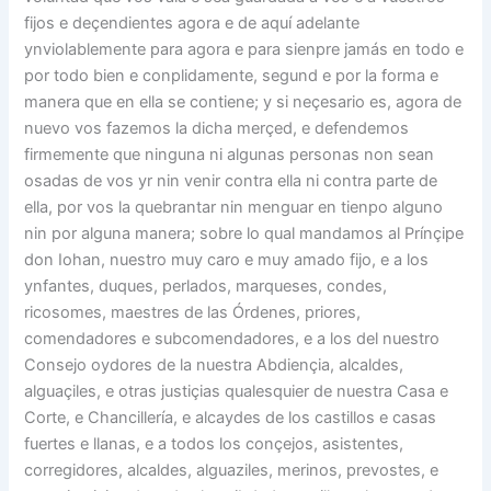
fijos e deçendientes agora e de aquí adelante
ynviolablemente para agora e para sienpre jamás en todo e
por todo bien e conplidamente, segund e por la forma e
manera que en ella se contiene; y si neçesario es, agora de
nuevo vos fazemos la dicha merçed, e defendemos
firmemente que ninguna ni algunas personas non sean
osadas de vos yr nin venir contra ella ni contra parte de
ella, por vos la quebrantar nin menguar en tienpo alguno
nin por alguna manera; sobre lo qual mandamos al Prínçipe
don Iohan, nuestro muy caro e muy amado fijo, e a los
ynfantes, duques, perlados, marqueses, condes,
ricosomes, maestres de las Órdenes, priores,
comendadores e subcomendadores, e a los del nuestro
Consejo oydores de la nuestra Abdiençia, alcaldes,
alguaçiles, e otras justiçias qualesquier de nuestra Casa e
Corte, e Chancillería, e alcaydes de los castillos e casas
fuertes e llanas, e a todos los conçejos, asistentes,
corregidores, alcaldes, alguaziles, merinos, prevostes, e