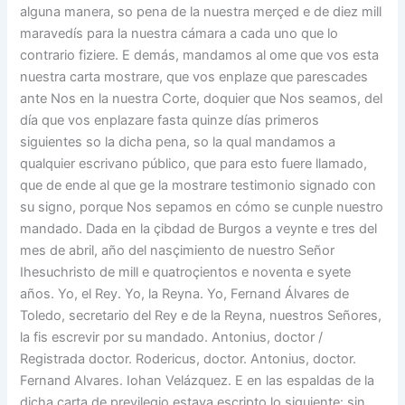
alguna manera, so pena de la nuestra merçed e de diez mill
maravedís para la nuestra cámara a cada uno que lo
contrario fiziere. E demás, mandamos al ome que vos esta
nuestra carta mostrare, que vos enplaze que parescades
ante Nos en la nuestra Corte, doquier que Nos seamos, del
día que vos enplazare fasta quinze días primeros
siguientes so la dicha pena, so la qual mandamos a
qualquier escrivano público, que para esto fuere llamado,
que de ende al que ge la mostrare testimonio signado con
su signo, porque Nos sepamos en cómo se cunple nuestro
mandado. Dada en la çibdad de Burgos a veynte e tres del
mes de abril, año del nasçimiento de nuestro Señor
Ihesuchristo de mill e quatroçientos e noventa e syete
años. Yo, el Rey. Yo, la Reyna. Yo, Fernand Álvares de
Toledo, secretario del Rey e de la Reyna, nuestros Señores,
la fis escrevir por su mandado. Antonius, doctor /
Registrada doctor. Rodericus, doctor. Antonius, doctor.
Fernand Alvares. Iohan Velázquez. E en las espaldas de la
dicha carta de previlegio estava escripto lo siguiente: sin