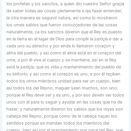
los profetas y los sanctos, a quien dio nuestro Señor graçia
de saber todas las cosas çiertamente e las fazer entender;
la otra manera es segund natura, así como lo mostraron
los omes sabios que fueron conozçedores de las cosas
naturalmente, ca los sanctos dixeron que el Rey es puesto
en la tierra en el lugar de Dios para conplir la justiçia e dar a
cada uno su derecho y por ende lo llamaron coraçon y
alma del pueblo, y asi como el alma está en el coraçón del
ome, e por él vive el cuerpo y se mantiene, así en el Rey
está la justiçia, que es vida y mantenimiento del pueblo de
su señorío; y así como el coraçón es uno, e por él reçiben
todos los otros mienbros unidad para ser un cuerpo, bien
así todos los del Reyno, maguer sean muchos, son uno;
porque el Rey deve ser y es uno, y por eso deven ser todos
unos con él para lo seguir y ayudar en las cosas que ha de
hazer; y naturalmente dixeron los sabios que los reyes son
cabeça del Reyno, porque como de la cabeça naçen los
sentidos porque se mandan todos los mienbros del
cuerpo, bien así por el mandamiento que naçe del Rey, que