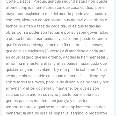
Corte Celestial. Porque, aunque segúnd natura non puede
el ome conplidamente conosçer qué cosa es Dios, por el
mayor conosçimiento que del mundo puede aver, puédelo
conoçer, viendo e contenplando sus maravillosas obras e
fechos que fizo e faze de cada día, pues que todas las
obras por su poder son fechas e por su saber governadas
e por su bondad mantenidas, y así el ome puede entender
que Dios es comienço e medio e fín de todas las cosas; e
que en él se ençierran [8 verso] y él mantiene a cada uno
en aquel estado que las ordenó, y todas le han menester y
él non ha menester a ellas, y él las puede mudar cada que
quisiere segund su voluntad, y non puede caber en él que
se mude nin se canbie en alguna manera; él es dicho rey
sobre todos los reyes, porque de él han ellos nonbre y por
él reynan y él los govierna y mantiene; los quales son
vicarios cada uno en su reyno puesto por él sobre las
gentes para los mantener en justiçia y en virtud
tenporalmente; lo qual se muestra conplidamente en dos
maneras: la una de ellas es espiritual segúnd lo mostraron