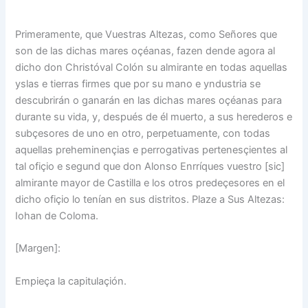
Primeramente, que Vuestras Altezas, como Señores que
son de las dichas mares oçéanas, fazen dende agora al
dicho don Christóval Colón su almirante en todas aquellas
yslas e tierras firmes que por su mano e yndustria se
descubrirán o ganarán en las dichas mares oçéanas para
durante su vida, y, después de él muerto, a sus herederos e
subçesores de uno en otro, perpetuamente, con todas
aquellas preheminençias e perrogativas pertenesçientes al
tal ofiçio e segund que don Alonso Enrríques vuestro [sic]
almirante mayor de Castilla e los otros predeçesores en el
dicho ofiçio lo tenían en sus distritos. Plaze a Sus Altezas:
Iohan de Coloma.
[Margen]:
Empieça la capitulaçión.