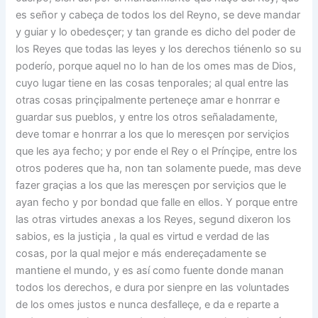
es señor y cabeça de todos los del Reyno, se deve mandar
y guiar y lo obedesçer; y tan grande es dicho del poder de
los Reyes que todas las leyes y los derechos tiénenlo so su
poderío, porque aquel no lo han de los omes mas de Dios,
cuyo lugar tiene en las cosas tenporales; al qual entre las
otras cosas prinçipalmente perteneçe amar e honrrar e
guardar sus pueblos, y entre los otros señaladamente,
deve tomar e honrrar a los que lo meresçen por serviçios
que les aya fecho; y por ende el Rey o el Prínçipe, entre los
otros poderes que ha, non tan solamente puede, mas deve
fazer graçias a los que las meresçen por serviçios que le
ayan fecho y por bondad que falle en ellos. Y porque entre
las otras virtudes anexas a los Reyes, segund dixeron los
sabios, es la justiçia , la qual es virtud e verdad de las
cosas, por la qual mejor e más endereçadamente se
mantiene el mundo, y es así como fuente donde manan
todos los derechos, e dura por sienpre en las voluntades
de los omes justos e nunca desfalleçe, e da e reparte a