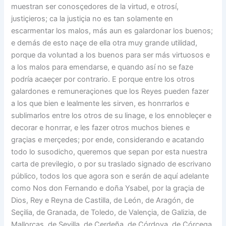
muestran ser conosçedores de la virtud, e otrosí,
justiçieros; ca la justiçia no es tan solamente en
escarmentar los malos, más aun es galardonar los buenos;
e demás de esto naçe de ella otra muy grande utilidad,
porque da voluntad a los buenos para ser más virtuosos e
a los malos para emendarse, e quando así no se faze
podría acaeçer por contrario. E porque entre los otros
galardones e remuneraçiones que los Reyes pueden fazer
a los que bien e lealmente les sirven, es honrrarlos e
sublimarlos entre los otros de su linage, e los ennobleçer e
decorar e honrrar, e les fazer otros muchos bienes e
graçias e merçedes; por ende, considerando e acatando
todo lo susodicho, queremos que sepan por esta nuestra
carta de previlegio, o por su traslado signado de escrivano
público, todos los que agora son e serán de aquí adelante
como Nos don Fernando e doña Ysabel, por la graçia de
Dios, Rey e Reyna de Castilla, de León, de Aragón, de
Seçilia, de Granada, de Toledo, de Valençia, de Galizia, de
Mallorcas, de Sevilla, de Çerdeña, de Córdova, de Córçega,