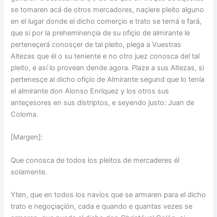
se tomaren acá de otros mercadores, naçiere pleito alguno
en el lugar donde el dicho comerçio e trato se terná e fará,
que si por la preheminençia de su ofiçio de almirante le
perteneçerá conosçer de tal pleito, plega a Vuestras
Altezas que él o su teniente e no otro juez conosca del tal
pleito, e así lo provean dende agora. Plaze a sus Altezas, si
pertenesçe al dicho ofiçio de Almirante segund que lo tenía
el almirante don Alonso Enríquez y los otros sus
anteçesores en sus distriptos, e seyendo justo: Juan de
Coloma.
[Margen]:
Que conosca de todos los pleitos de mercaderes él
solamente.
Yten, que en todos los navíos que se armaren para el dicho
trato e negoçiaçión, cada e quando e quantas vezes se