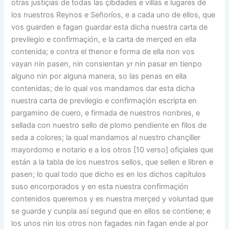
otras justiçias de todas las çibdades e villas e lugares de
los nuestros Reynos e Señoríos, e a cada uno de ellos, que
vos guarden e fagan guardar esta dicha nuestra carta de
previlegio e confirmaçión, e la carta de merçed en ella
contenida; e contra el thenor e forma de ella non vos
vayan nin pasen, nin consientan yr nin pasar en tienpo
alguno nin por alguna manera, so las penas en ella
contenidas; de lo qual vos mandamos dar esta dicha
nuestra carta de previlegio e confirmaçión escripta en
pargamino de cuero, e firmada de nuestros nonbres, e
sellada con nuestro sello de plomo pendiente en filos de
seda a colores; la qual mandamos al nuestro chançiller
mayordomo e notario e a los otros [10 verso] ofiçiales que
están a la tabla de los nuestros sellos, que sellen e libren e
pasen; lo qual todo que dicho es en los dichos capítulos
suso encorporados y en esta nuestra confirmaçión
contenidos queremos y es nuestra merçed y voluntad que
se guarde y cunpla así segund que en ellos se contiene; e
los unos nin los otros non fagades nin fagan ende al por