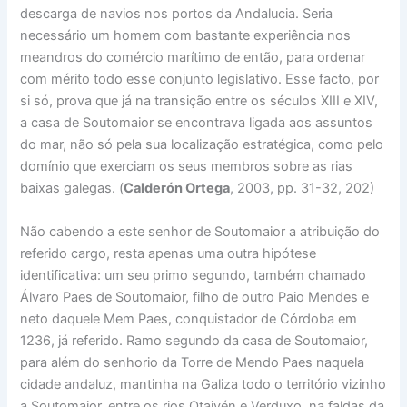
descarga de navios nos portos da Andalucia. Seria
necessário um homem com bastante experiência nos
meandros do comércio marítimo de então, para ordenar
com mérito todo esse conjunto legislativo. Esse facto, por
si só, prova que já na transição entre os séculos XIII e XIV,
a casa de Soutomaior se encontrava ligada aos assuntos
do mar, não só pela sua localização estratégica, como pelo
domínio que exerciam os seus membros sobre as rias
baixas galegas. (
Calderón Ortega
, 2003, pp. 31-32, 202)
Não cabendo a este senhor de Soutomaior a atribuição do
referido cargo, resta apenas uma outra hipótese
identificativa: um seu primo segundo, também chamado
Álvaro Paes de Soutomaior, filho de outro Paio Mendes e
neto daquele Mem Paes, conquistador de Córdoba em
1236, já referido. Ramo segundo da casa de Soutomaior,
para além do senhorio da Torre de Mendo Paes naquela
cidade andaluz, mantinha na Galiza todo o território vizinho
a Soutomaior, entre os rios Otaivén e Verduxo, na faldas da