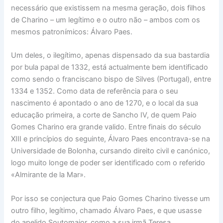
necessário que existissem na mesma geração, dois filhos
de Charino – um legítimo e o outro não – ambos com os
mesmos patronímicos: Álvaro Paes.
Um deles, o ilegítimo, apenas dispensado da sua bastardia
por bula papal de 1332, está actualmente bem identificado
como sendo o franciscano bispo de Silves (Portugal), entre
1334 e 1352. Como data de referência para o seu
nascimento é apontado o ano de 1270, e o local da sua
educação primeira, a corte de Sancho IV, de quem Paio
Gomes Charino era grande valido. Entre finais do século
XIII e princípios do seguinte, Álvaro Paes encontrava-se na
Universidade de Bolonha, cursando direito civil e canónico,
logo muito longe de poder ser identificado com o referido
«Almirante de la Mar».
Por isso se conjectura que Paio Gomes Charino tivesse um
outro filho, legítimo, chamado Álvaro Paes, e que usasse
do apelido Soutomaior, como a sua irmã Teresa.