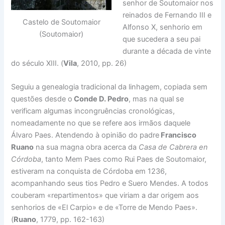
senhor de Soutomaior nos
reinados de Fernando III e
Castelo de Soutomaior
Alfonso X, senhorio em
(Soutomaior)
que sucedera a seu pai
durante a década de vinte
do século XIII. (
Vila
, 2010, pp. 26)
Seguiu a genealogia tradicional da linhagem, copiada sem
questões desde o
Conde D. Pedro
, mas na qual se
verificam algumas incongruências cronológicas,
nomeadamente no que se refere aos irmãos daquele
Álvaro Paes. Atendendo à opinião do padre
Francisco
Ruano
na sua magna obra acerca da
Casa de Cabrera en
Córdoba
, tanto Mem Paes como Rui Paes de Soutomaior,
estiveram na conquista de Córdoba em 1236,
acompanhando seus tios Pedro e Suero Mendes. A todos
couberam «repartimentos» que viriam a dar origem aos
senhorios de «El Carpio» e de «Torre de Mendo Paes».
(
Ruano
, 1779, pp. 162-163)