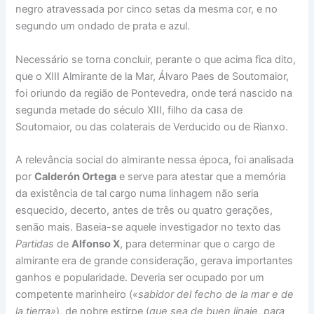
negro atravessada por cinco setas da mesma cor, e no
segundo um ondado de prata e azul.
Necessário se torna concluir, perante o que acima fica dito,
que o XIII Almirante de la Mar, Álvaro Paes de Soutomaior,
foi oriundo da região de Pontevedra, onde terá nascido na
segunda metade do século XIII, filho da casa de
Soutomaior, ou das colaterais de Verducido ou de Rianxo.
A relevância social do almirante nessa época, foi analisada
por
Calderón Ortega
e serve para atestar que a memória
da existência de tal cargo numa linhagem não seria
esquecido, decerto, antes de três ou quatro gerações,
senão mais. Baseia-se aquele investigador no texto das
Partidas
de
Alfonso X
, para determinar que o cargo de
almirante era de grande consideração, gerava importantes
ganhos e popularidade. Deveria ser ocupado por um
competente marinheiro (
«sabidor del fecho de la mar e de
la tierra»
), de nobre estirpe (
que sea de buen linaje, para