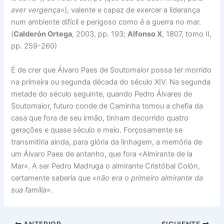
aver vergença»
), valente e capaz de exercer a liderança
num ambiente difícil e perigoso como é a guerra no mar.
(
Calderón Ortega
, 2003, pp. 193;
Alfonso X
, 1807, tomo II,
pp. 259-260)
É de crer que Álvaro Paes de Soutomaior possa ter morrido
na primeira ou segunda década do século XIV. Na segunda
metade do século seguinte, quando Pedro Álvares de
Soutomaior, futuro conde de Caminha tomou a chefia da
casa que fora de seu irmão, tinham decorrido quatro
gerações e quase século e meio. Forçosamente se
transmitiria ainda, para glória da linhagem, a memória de
um Álvaro Paes de antanho, que fora «Almirante de la
Mar». A ser Pedro Madruga o almirante Cristóbal Colón,
certamente saberia que
«não era o primeiro almirante da
sua família»
.
ANTERIOR
SIGUIENTE