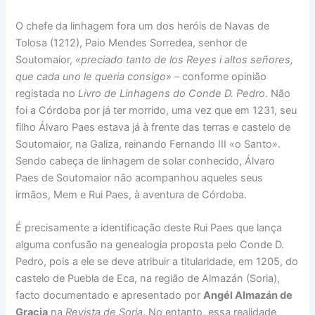
O chefe da linhagem fora um dos heróis de Navas de
Tolosa (1212), Paio Mendes Sorredea, senhor de
Soutomaior,
«preciado tanto de los Reyes i altos señores,
que cada uno le queria consigo»
– conforme opinião
registada no
Livro de Linhagens do Conde D. Pedro
. Não
foi a Córdoba por já ter morrido, uma vez que em 1231, seu
filho Álvaro Paes estava já à frente das terras e castelo de
Soutomaior, na Galiza, reinando Fernando III «o Santo».
Sendo cabeça de linhagem de solar conhecido, Álvaro
Paes de Soutomaior não acompanhou aqueles seus
irmãos, Mem e Rui Paes, à aventura de Córdoba.
É precisamente a identificação deste Rui Paes que lança
alguma confusão na genealogia proposta pelo Conde D.
Pedro, pois a ele se deve atribuir a titularidade, em 1205, do
castelo de Puebla de Eca, na região de Almazán (Soria),
facto documentado e apresentado por
Angél Almazán de
Gracia
na
Revista de Soria
. No entanto, essa realidade