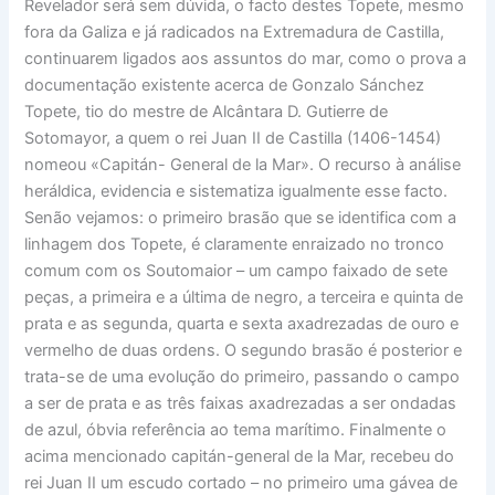
Revelador será sem dúvida, o facto destes Topete, mesmo
fora da Galiza e já radicados na Extremadura de Castilla,
continuarem ligados aos assuntos do mar, como o prova a
documentação existente acerca de Gonzalo Sánchez
Topete, tio do mestre de Alcântara D. Gutierre de
Sotomayor, a quem o rei Juan II de Castilla (1406-1454)
nomeou «Capitán- General de la Mar». O recurso à análise
heráldica, evidencia e sistematiza igualmente esse facto.
Senão vejamos: o primeiro brasão que se identifica com a
linhagem dos Topete, é claramente enraizado no tronco
comum com os Soutomaior – um campo faixado de sete
peças, a primeira e a última de negro, a terceira e quinta de
prata e as segunda, quarta e sexta axadrezadas de ouro e
vermelho de duas ordens. O segundo brasão é posterior e
trata-se de uma evolução do primeiro, passando o campo
a ser de prata e as três faixas axadrezadas a ser ondadas
de azul, óbvia referência ao tema marítimo. Finalmente o
acima mencionado capitán-general de la Mar, recebeu do
rei Juan II um escudo cortado – no primeiro uma gávea de