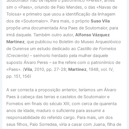
Soutomaior não se repete o patronímico «Peres», antes
sim o «Paes», oriundo de Paio Mendes, o das «Navas de
Tolosa» e primeiro que usou a identificação da linhagem
dos de «Soutomaior». Para mais, o próprio
Suso Vila
propõe uma documentada Ana Paes de Soutomaior, para
irmã daquele. Também outro autor,
Alfonso Vázquez
Martinez
, que publicou no Boletim do Museo Arqueolóxico
de Ourense um estudo dedicado ao
Castillo de Fornelos
(Creciente)
– senhorio herdado pela mulher daquele
suposto Álvaro Peres – se lhe refere com o patronímico de
«Paes». (
Vila
, 2010, pp. 27-28;
Martinez
, 1948, vol. IV,
pp. 151, 156)
A ser correcta a proposição anterior, teríamos um Álvaro
Paes à cabeça das terras e castelos de Soutomaior e
Fornelos em finais do século XIII, com cerca de quarenta
anos de idade, maduro o suficiente para assumir a
responsabilidade do referido cargo. Para mais, um dos
seus filhos, Paio Sorredea, viria a casar com Juana, filha de