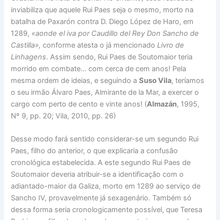
inviabiliza que aquele Rui Paes seja o mesmo, morto na
batalha de Paxarón contra D. Diego López de Haro, em
1289,
«aonde el iva por Caudillo del Rey Don Sancho de
Castilla»,
conforme atesta o já mencionado
Livro de
Linhagens
. Assim sendo, Rui Paes de Soutomaior teria
morrido em combate… com cerca de cem anos! Pela
mesma ordem de ideias, e seguindo a
Suso Vila
, teríamos
o seu irmão Álvaro Paes, Almirante de la Mar, a exercer o
cargo com perto de cento e vinte anos! (
Almazán
, 1995,
Nº 9, pp. 20; Vila, 2010, pp. 26)
Desse modo fará sentido considerar-se um segundo Rui
Paes, filho do anterior, o que explicaria a confusão
cronológica estabelecida. A este segundo Rui Paes de
Soutomaior deveria atribuir-se a identificação com o
adiantado-maior da Galiza, morto em 1289 ao serviço de
Sancho IV, provavelmente já sexagenário. Também só
dessa forma seria cronologicamente possível, que Teresa