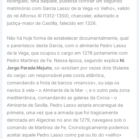
Rodrigues, filha daquele, pudesse contrair um segundo
matrimónio com Garcia Lasso de la Vega «o Velho», valido
do rei Alfonso XI (1312-1350), chanceler, adiantado e
justiça-maior de Castilla, falecido em 1326.
Não há hoje forma de estabelecer documentalmente, qual
o parentesco deste Garcia, com o almirante Pedro Lasso
de la Vega, que ocupou o cargo em 1278 juntamente com
Pedro Martinez de Fe. Nessa época, segundo explica
M.
Jorge Parada Mejuto
, co-existiam por vezes dois titulares
do cargo: um responsável pela costa atlântica,
comandando a frota de barcos «mancos», ou seja os
navios à vela – o Almirante de la Mar -; e o outro pela zona
mediterrânica, comandando as galeras da Coroa – o
Almirante de Sevilla. Pedro Lasso estaria encarregue da
primeira, uma vez que a armada que foi tragicamente
derrotada em Algeciras no ano de 1279, navegava sob o
comando de Martinez de Fe. Cronologicamente podemos
aceitar aquele Pedro Lasso como pai ou tio do «velho»