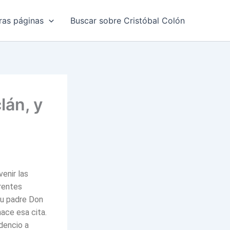
ras páginas
Buscar sobre Cristóbal Colón
lán, y
enir las
rentes
su padre Don
hace esa cita.
udencio a