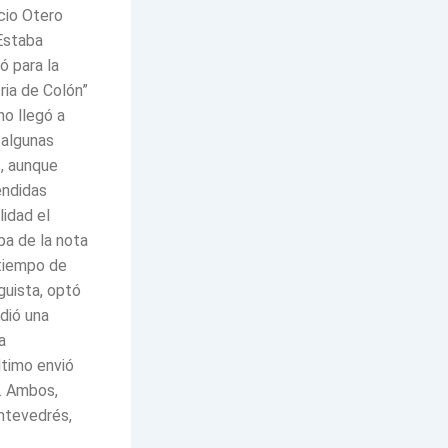
ncio Otero
 Estaba
ó para la
ria de Colón”
no llegó a
 algunas
s, aunque
endidas
lidad el
pa de la nota
 tiempo de
guista, optó
rdió una
a
ltimo envió
o. Ambos,
ontevedrés,