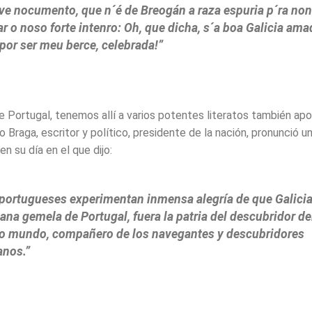
ave nocumento, que n´é de Breogán a raza espuria p´ra no
r o noso forte intenro: Oh, que dicha, s´a boa Galicia ama
 por ser meu berce, celebrada!”
e Portugal, tenemos allí a varios potentes literatos también ap
lo Braga, escritor y político, presidente de la nación, pronunció u
 su día en el que dijo:
portugueses experimentan inmensa alegría de que Galicia
na gemela de Portugal, fuera la patria del descubridor de
o mundo, compañero de los navegantes y descubridores
anos.”