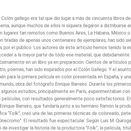
 Colón gallego era tal que dio lugar a más de cincuenta libros d
tema, aunque muchos de ellos ni siquiera llegaron a distribuirse en
n lugares tan remotos como Buenos Aires, La Habana, México o 
n tiradas de apenas unos centenares de ejemplares, han sido s
 por el público. Los autores de éste artículo hemos tenido la 
cceder a la mayor parte de todo ese material, que debidamente 
óximamente en un libro ya en preparación. Cientos de artículos p
ro, poemas, han sido inspirados por el Colón Gallego. Y el asunto
én para la primera película en color presentada en España, y una
 mundo, obra del fotógrafo Enrique Barreiro. Durante los primero
, algunos estudios, principalmente en París, experimentaban con
 películas, con resultados generalmente poco satisfactorios. E
Enrique Barreiro, que fundaría junto a su hermano Ramón la prod
ica “Folk”, creó una de las primeras técnicas de coloreado, pat
inecromo”. El resultado fue espectacular. Según Luis M. Quiroga
de investigar la historia de la productora “Folk”, la película, titu