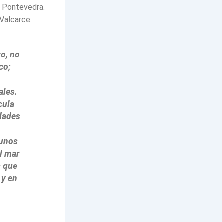
e Pontevedra.
 Valcarce:
yo, no
co;
ales.
cula
idades
 unos
l mar
s que
 y en