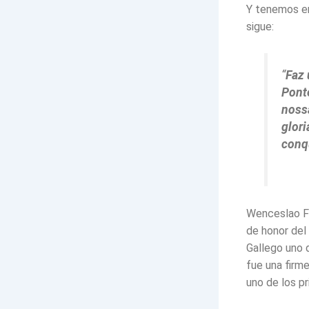
Y tenemos en
sigue:
“
Faz 
Pont
noss
glor
conq
Wenceslao Fe
de honor del
Gallego uno 
fue una firm
uno de los p