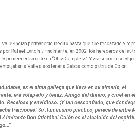
e Valle-Inclán permaneció inédito hasta que fue rescatado y rep
 por Rafael Landín y finalmente, en 2002, los herederos del auto
n la primera edición de su “Obra Completa”. Y así conocimos algu
empujaban a Valle a sostener a Galicia como patria de Colón:
ndudable, es el alma gallega que lleva en su almario, el
ante: era solapado y tenaz: Amigo del dinero, y cruel en e
o: Receloso y envidioso. ¡Y tan desconfiado, que dondeq
echa traiciones! Su iluminismo práctico, parece de entre 
El Almirante Don Cristóbal Colón es el alcaloide del espírit
ego…”