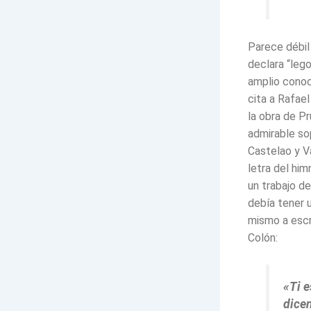
Parece débil 
declara “leg
amplio conoc
cita a Rafael
la obra de P
admirable so
Castelao y Va
letra del hi
un trabajo d
debía tener 
mismo a escri
Colón:
«Ti e
dicen