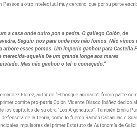
 Pessoa a otro intelectual muy cercano, que por su parte escrib
um a casa onde outro pon a pedra. O gallego Colón, de
evedra, Seguiu-nos para onde nós não fomos. Não vimos 
a arbore esses pomos.
Um imperio ganhou para Castella P
ia merecida-aquella De um grande longe aos mares
uistado. Mas não ganhou o tel-o começado.”
rnández Flórez, autor de “El bosque animado”, formó parte c
 primer comité pro-patria Colón. Vicente Blasco Ibáñez dedicó a
de los capítulos de su obra “Los Argonautas”. También Emilia P
e defensora de la teoría, como lo fueron Ramón Cabanillas o Suár
rincipales impulsores del primer Estatuto de Autonomía de Galici