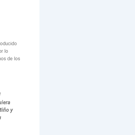
roducido
r lo
nos de los
l
uiera
Miño y
u