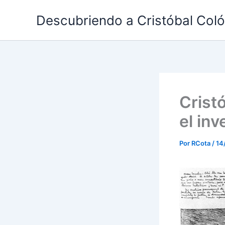
Ir
Descubriendo a Cristóbal Col
al
contenido
Cristó
el inv
Por
RCota
/
14