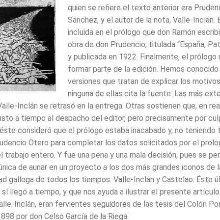
quien se refiere el texto anterior era Prude
Sánchez, y el autor de la nota, Valle-Inclán.
incluida en el prólogo que don Ramón escribi
obra de don Prudencio, titulada “España, Pat
y publicada en 1922. Finalmente, el prólogo 
formar parte de la edición. Hemos conocido
versiones que tratan de explicar los motivo
ninguna de ellas cita la fuente. Las más ext
alle-Inclán se retrasó en la entrega. Otras sostienen que, en rea
justo a tiempo al despacho del editor, pero precisamente por cul
 éste consideró que el prólogo estaba inacabado y, no teniendo
rudencio Otero para completar los datos solicitados por el prolo
el trabajo entero. Y fue una pena y una mala decisión, pues se pe
única de aunar en un proyecto a los dos más grandes iconos de l
ad gallega de todos los tiempos: Valle-Inclán y Castelao. Éste ú
 sí llegó a tiempo, y que nos ayuda a ilustrar el presente artícul
alle-Inclán, eran fervientes seguidores de las tesis del Colón P
1898 por don Celso García de la Riega.