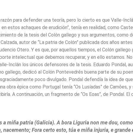
razón para defender una teoría, pero lo cierto es que Valle-Incl
o en estos achaques de erudición”, tenía en realidad, como Caste
imiento de la tesis del Colón gallego y sus argumentos, como 
 Calzada, autor de “La patria de Colón” publicada dos años antes 
rudencio Otero. Y es que, por aquellos tiempos, el Colón gallego
porte intelectual que debemos recuperar, y en ello estamos. No
lle-Inclán los únicos defensores de la tesis. Eduardo Pondal, au
mno gallego, dedicó al Colón Pontevedrés buena parte de su poe
esgraciadamente poco divulgado. Pondal defendía la idea de que 
una obra épica como Portugal tenía “Os Lusíadas” de Camões, y 
birla. A continuación, un fragmento de “Os Eoas”, de Pondal. El 
s a miña patria (Galicia). A bora Liguria non me dou, com
, nacemento; Fora certo esto, túa e miña injuria, e grande 