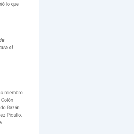
ió lo que
da
ara si
omo miembro
l Colón
ardo Bazán
ez Picallo,
a.