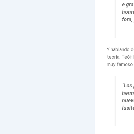
e gr
honra
fora,
Y hablando d
teoría. Teófi
muy famoso en
“
Los 
herma
nuev
lusit