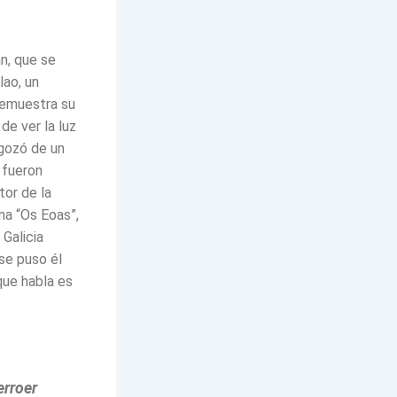
án, que se
lao, un
demuestra su
de ver la luz
 gozó de un
 fueron
tor de la
ma “Os Eoas”,
Galicia
se puso él
que habla es
o
erroer