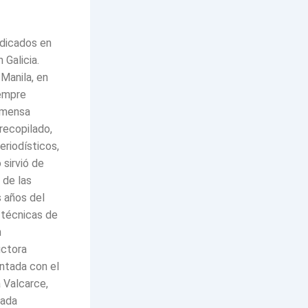
edicados en
 Galicia.
Manila, en
iempre
inmensa
recopilado,
eriodísticos,
 sirvió de
 de las
s años del
 técnicas de
n
uctora
entada con el
 Valcarce,
lada