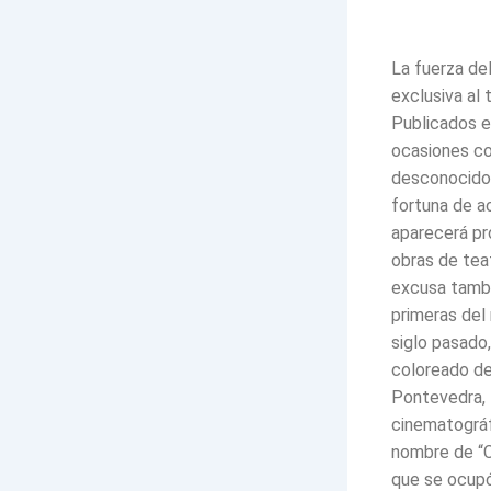
La fuerza del
exclusiva al 
Publicados e
ocasiones co
desconocidos
fortuna de a
aparecerá pr
obras de teat
excusa tambi
primeras del
siglo pasado
coloreado de
Pontevedra, 
cinematográf
nombre de “C
que se ocupó 