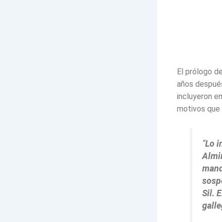
El prólogo d
años después
incluyeron e
motivos que 
“
Lo i
Almir
mand
sosp
Sil. 
gall