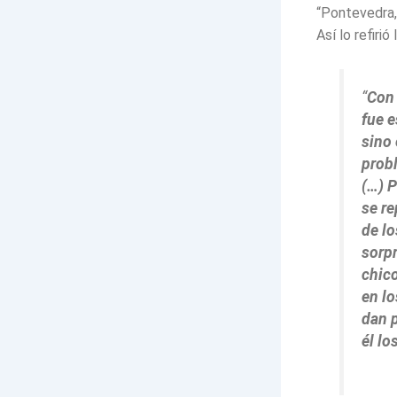
“Pontevedra,
Así lo refiri
“
Con 
fue e
sino 
prob
(…) P
se re
de lo
sorp
chic
en lo
dan p
él lo