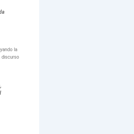
n
da
oyando la
n discurso
,
l