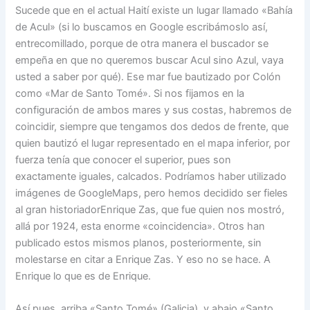
Sucede que en el actual Haití existe un lugar llamado «Bahía
de Acul» (si lo buscamos en Google escribámoslo así,
entrecomillado, porque de otra manera el buscador se
empeña en que no queremos buscar Acul sino Azul, vaya
usted a saber por qué). Ese mar fue bautizado por Colón
como «Mar de Santo Tomé». Si nos fijamos en la
configuración de ambos mares y sus costas, habremos de
coincidir, siempre que tengamos dos dedos de frente, que
quien bautizó el lugar representado en el mapa inferior, por
fuerza tenía que conocer el superior, pues son
exactamente iguales, calcados. Podríamos haber utilizado
imágenes de GoogleMaps, pero hemos decidido ser fieles
al gran historiadorEnrique Zas, que fue quien nos mostró,
allá por 1924, esta enorme «coincidencia». Otros han
publicado estos mismos planos, posteriormente, sin
molestarse en citar a Enrique Zas. Y eso no se hace. A
Enrique lo que es de Enrique.
Así pues, arriba «Santo Tomé» (Galicia), y abajo «Santo