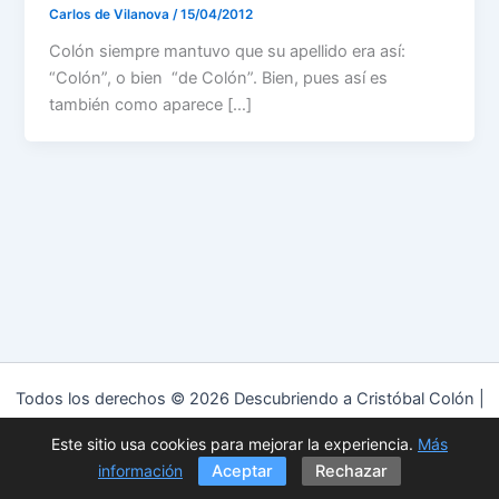
Carlos de Vilanova
/
15/04/2012
Colón siempre mantuvo que su apellido era así:
“Colón”, o bien “de Colón”. Bien, pues así es
también como aparece […]
Todos los derechos © 2026 Descubriendo a Cristóbal Colón |
Funciona gracias a
Tema Astra para WordPress
Este sitio usa cookies para mejorar la experiencia.
Más
Política de privacidad
|
Política de cookies
|
Aviso Legal
información
Aceptar
Rechazar