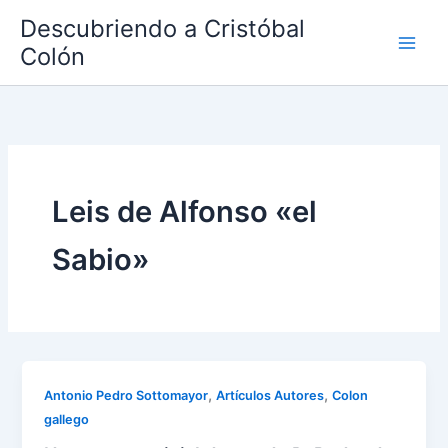
Ir
Descubriendo a Cristóbal
al
Colón
contenido
Leis de Alfonso «el
Sabio»
,
,
Antonio Pedro Sottomayor
Artículos Autores
Colon
gallego