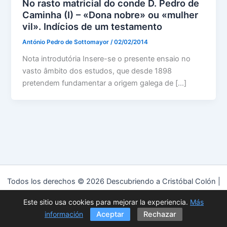
No rasto matricial do conde D. Pedro de
Caminha (I) – «Dona nobre» ou «mulher
vil». Indícios de um testamento
António Pedro de Sottomayor
/
02/02/2014
Nota introdutória Insere-se o presente ensaio no
vasto âmbito dos estudos, que desde 1898
pretendem fundamentar a origem galega de […]
Todos los derechos © 2026 Descubriendo a Cristóbal Colón |
Funciona gracias a
Tema Astra para WordPress
Este sitio usa cookies para mejorar la experiencia.
Más
Política de privacidad
|
Política de cookies
|
Aviso Legal
información
Aceptar
Rechazar