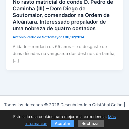
No rasto matricial do conde D. Pedro de
Caminha (III) – Dom Diego de
Soutomaior, comendador na Ordem de
Alcántara. Interessado propalador de
uma nobreza de quatro costados
António Pedro de Sottomayor
/
06/02/2014
A idade – rondaria os 65 anos – e o desgaste de
duas décadas na vanguarda dos destinos da família,
[…]
Todos los derechos © 2026 Descubriendo a Cristóbal Colón |
Funciona gracias a
Tema Astra para WordPress
Este sitio usa cookies para mejorar la experiencia.
Más
Política de privacidad
|
Política de cookies
|
Aviso Legal
información
Aceptar
Rechazar