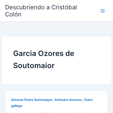
Ir
Descubriendo a Cristóbal
al
Colón
contenido
Garcia Ozores de
Soutomaior
,
,
Antonio Pedro Sottomayor
Artículos Autores
Colon
gallego