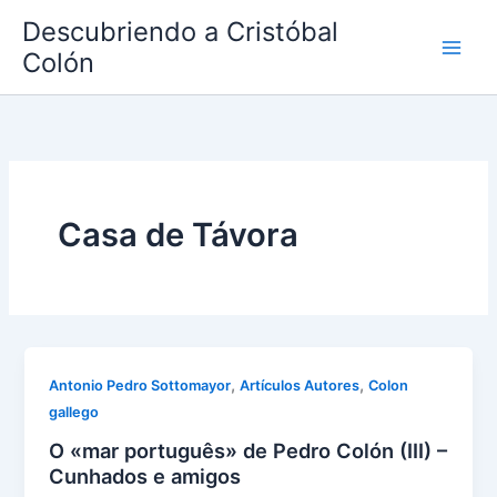
Ir
Descubriendo a Cristóbal
al
Colón
contenido
Casa de Távora
,
,
Antonio Pedro Sottomayor
Artículos Autores
Colon
gallego
O «mar português» de Pedro Colón (III) –
Cunhados e amigos