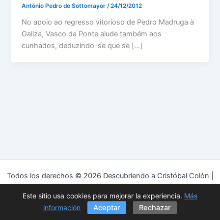
António Pedro de Sottomayor
/
24/12/2012
No apoio ao regresso vitorioso de Pedro Madruga à
Galiza, Vasco da Ponte alude também aos
cunhados, deduzindo-se que se […]
Todos los derechos © 2026 Descubriendo a Cristóbal Colón |
Funciona gracias a
Tema Astra para WordPress
Este sitio usa cookies para mejorar la experiencia.
Más
Política de privacidad
|
Política de cookies
|
Aviso Legal
información
Aceptar
Rechazar