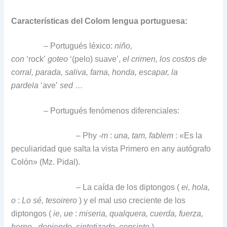
Características del Colom lengua portuguesa:
– Portugués léxico:
niño,
con
‘rock’
goteo
‘(pelo) suave’,
el crimen, los costos de
corral, parada, saliva, fama, honda, escapar, la
pardela
‘ave’
sed …
– Portugués fenómenos diferenciales:
– Phy
-m
:
una, tam, fablem
: «Es la
peculiaridad que salta la vista Primero en any autógrafo
Colón» (Mz.
Pidal).
– La caída de los diptongos (
ei, hola,
o
:
Lo sé, tesoirero
) y el mal uso creciente de los
diptongos (
ie, ue
:
miseria, qualquera,
cuerda, fuerza,
horno
,
depiende, sintetizado, consinte
) …