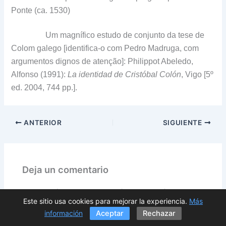
Ponte (ca. 1530)
Um magnífico estudo de conjunto da tese de
Colom galego [identifica-o com Pedro Madruga, com
argumentos dignos de atenção]: Philippot Abeledo,
Alfonso (1991):
La identidad de Cristóbal Colón
, Vigo [5º
ed. 2004, 744 pp.].
ANTERIOR
SIGUIENTE
Deja un comentario
Tu dirección de correo electrónico no será publicada.
Este sitio usa cookies para mejorar la experiencia.
Más
Los campos obligatorios están marcados con
*
información
Aceptar
Rechazar
Escribe