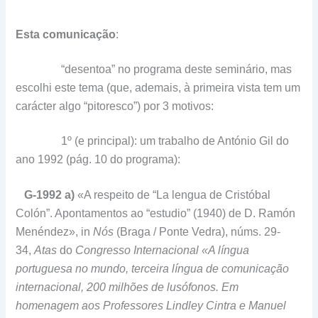
Esta comunicação
:
“desentoa” no programa deste seminário, mas
escolhi este tema (que, ademais, à primeira vista tem um
carácter algo “pitoresco”) por 3 motivos:
1º (e principal): um trabalho de António Gil do
ano 1992 (pág. 10 do programa):
G-1992 a)
«A respeito de “La lengua de Cristóbal
Colón”. Apontamentos ao “estudio” (1940) de D. Ramón
Menéndez», in
Nós
(Braga / Ponte Vedra), núms. 29-
34,
Atas
do
Congresso Internacional «A língua
portuguesa no mundo, terceira língua de comunica­ção
internacional, 200 milhões de lusófonos. Em
homenagem aos Professores Lindley Cintra e Manuel