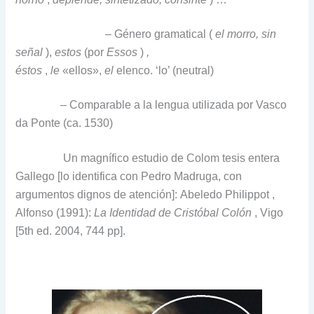
– Género gramatical (
el morro, sin
señal
),
estos
(por
Essos
)
,
éstos
,
le
«ellos»,
el
elenco.
‘lo’ (neutral)
– Comparable a la lengua utilizada por Vasco
da Ponte (ca. 1530)
Un magnífico estudio de Colom tesis entera
Gallego [lo identifica con Pedro Madruga, con
argumentos dignos de atención]:
Abeledo Philippot
,
Alfonso (1991):
La Identidad de Cristóbal Colón
, Vigo
[5th ed.
2004, 744 pp].