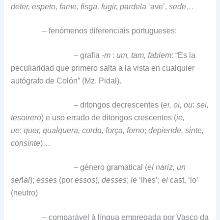
deter, espeto, fame, fisga, fugir, pardela
‘ave’,
sede…
– fenómenos diferenciais portugueses:
– grafia
-m
:
um, tam, fablem
: “Es la
peculiaridad que primero salta a la vista en cualquier
autógrafo de Colón” (Mz. Pidal).
– ditongos decrescentes (
ei, oi, ou
:
sei,
tesoirero
) e uso errado de ditongos crescentes (
ie,
ue
:
quer, qualquera,
corda, força, forno
;
depiende, sinte,
consinte
)…
– género gramatical (
el nariz, un
señal
);
esses
(por
essos
)
, desses
;
le
‘lhes’;
el
cast. ‘lo’
(neutro)
– comparável à língua empregada por Vasco da