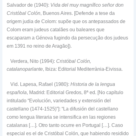
Salvador de (1940):
Vida del muy magnífico señor don
Cristóbal Colón
, Buenos Aires. [Defende a tese da
origem judia de Colom: supõe que os antepassados de
Colom eram judeus catalães ou baleares que
escaparam a Génova fugindo da persecução dos judeus
em 1391 no reino de Aragão]).
Verdera, Nito (1994):
Cristóbal Colón,
catalanoparlante
, Ibiza: Editorial Mediterrània-Eivissa.
Vid. Lapesa, Rafael (1980):
Historia de la lengua
española
, Madrid: Editorial Gredos, 8ª ed.
[No capítulo
intitulado “Evolución, variedades y extensión del
castellano (1474-1525)”]: “La difusión del castellano
como lengua literaria se intensifica en las regiones
catalanas […]. Otro tanto ocurre en Portugal […]. Caso
especial es el de Cristóbal Colón, que habiendo residido