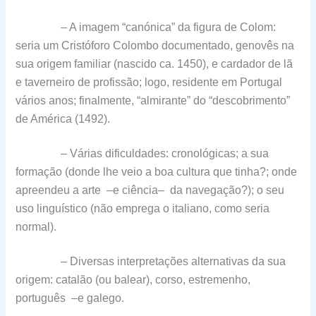
– A imagem “canónica” da figura de Colom:
seria um Cristóforo Colombo documentado, genovês na
sua origem familiar (nascido ca. 1450), e cardador de lã
e taverneiro de profissão; logo, residente em Portugal
vários anos; finalmente, “almirante” do “descobrimento”
de América (1492).
– Várias dificuldades: cronológicas; a sua
formação (donde lhe veio a boa cultura que tinha?; onde
apreendeu a arte –e ciência– da navegação?); o seu
uso linguístico (não emprega o italiano, como seria
normal).
– Diversas interpretações alternativas da sua
origem: catalão (ou balear), corso, estremenho,
português –e galego.