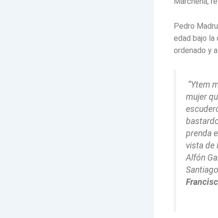
Marchena, re
Pedro Madrug
edad bajo la
ordenado y a
“Ytem ma
mujer qu
escudero
bastardo
prenda e
vista de
Alfón Gar
Santiago
Francis