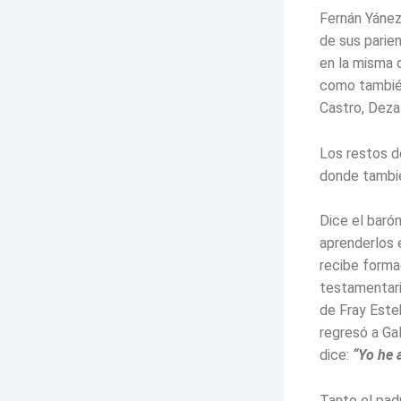
Fernán Yánez
de sus parien
en la misma 
como también
Castro, Deza
Los restos d
donde tambi
Dice el baró
aprenderlos 
recibe formac
testamentari
de Fray Este
regresó a Gal
dice:
“
Yo he 
Tanto el pad