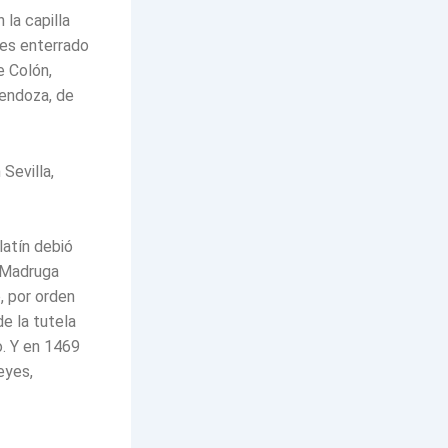
la capilla
 es enterrado
e Colón,
endoza, de
Sevilla,
latín debió
o Madruga
, por orden
e la tutela
o. Y en 1469
eyes,