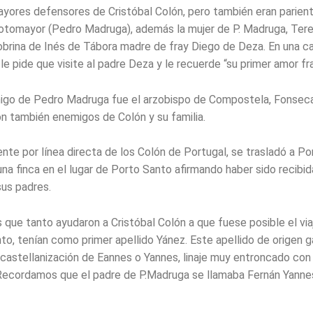
ayores defensores de Cristóbal Colón, pero también eran parien
otomayor (Pedro Madruga), además la mujer de P. Madruga, Tere
obrina de Inés de Tábora madre de fray Diego de Deza. En una car
le pide que visite al padre Deza y le recuerde “su primer amor fr
igo de Pedro Madruga fue el arzobispo de Compostela, Fonseca,
on también enemigos de Colón y su familia.
nte por línea directa de los Colón de Portugal, se trasladó a P
na finca en el lugar de Porto Santo afirmando haber sido recibid
sus padres.
 que tanto ayudaron a Cristóbal Colón a que fuese posible el via
to, tenían como primer apellido Yánez. Este apellido de origen g
 castellanización de Eannes o Yannes, linaje muy entroncado con 
ecordamos que el padre de P.Madruga se llamaba Fernán Yanne