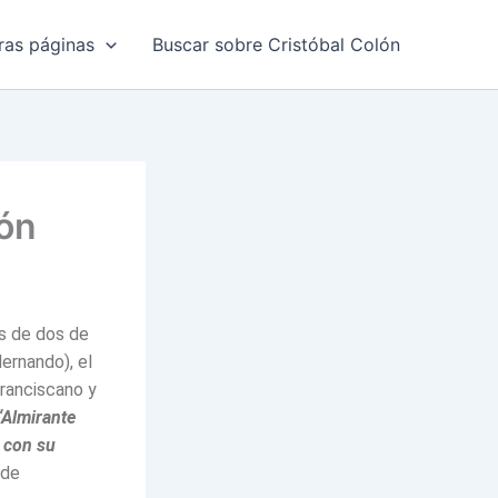
ras páginas
Buscar sobre Cristóbal Colón
lón
es de dos de
ernando), el
franciscano y
“Almirante
 con su
 de