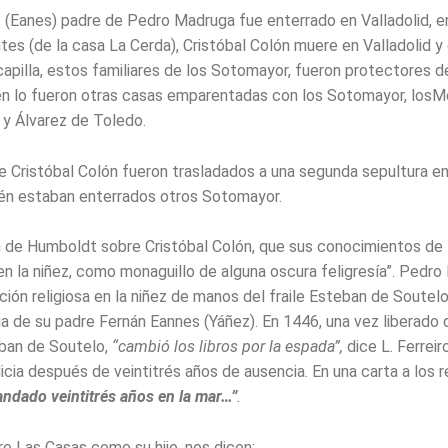
 (Eanes) padre de Pedro Madruga fue enterrado en Valladolid, en 
tes (de la casa La Cerda), Cristóbal Colón muere en Valladolid y
capilla, estos familiares de los Sotomayor, fueron protectores d
 lo fueron otras casas emparentadas con los Sotomayor, losM
 y Álvarez de Toledo.
e Cristóbal Colón fueron trasladados a una segunda sepultura en 
én estaban enterrados otros Sotomayor.
n de Humboldt sobre Cristóbal Colón, que sus conocimientos de 
en la niñez, como monaguillo de alguna oscura feligresía”. Pedr
ión religiosa en la niñez de manos del fraile Esteban de Soutelo
a de su padre Fernán Eannes (Yáñez). En 1446, una vez liberado d
ban de Soutelo,
“cambió los libros por la espada”
,
dice L. Ferreir
icia después de veintitrés años de ausencia. En una carta a los r
andado veintitrés años en la mar…”
.
re Las Casas como su hijo, nos dicen: