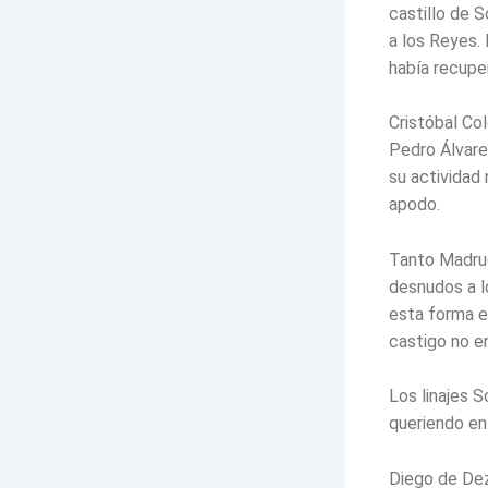
castillo de 
a los Reyes.
había recuper
Cristóbal Co
Pedro Álvare
su actividad
apodo.
Tanto Madrug
desnudos a l
esta forma e
castigo no er
Los linajes 
queriendo en
Diego de Dez