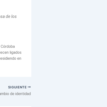
asa de los
e Córdoba
recen ligados
 residiendo en
SIGUIENTE
ambio de identidad