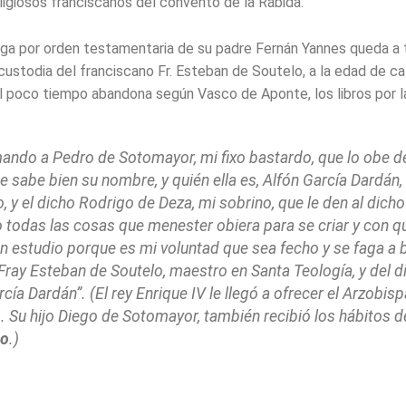
ligiosos franciscanos del convento de la Rábida.
a por orden testamentaria de su padre Fernán Yannes queda a
 custodia del franciscano Fr. Esteban de Soutelo, a la edad de c
l poco tiempo abandona según Vasco de Aponte, los libros por l
ndo a Pedro de Sotomayor, mi fixo bastardo, que lo obe d
e sabe bien su nombre, y quién ella es, Alfón García Dardán,
, y el dicho Rodrigo de Deza, mi sobrino, que le den al dicho
 todas las cosas que menester obiera para se criar y con q
n estudio porque es mi voluntad que sea fecho y se faga a b
 Fray Esteban de Soutelo, maestro en Santa Teología, y del d
cía Dardán”. (El rey Enrique IV le llegó a ofrecer el Arzobis
. Su hijo Diego de Sotomayor, también recibió los hábitos 
co
.)