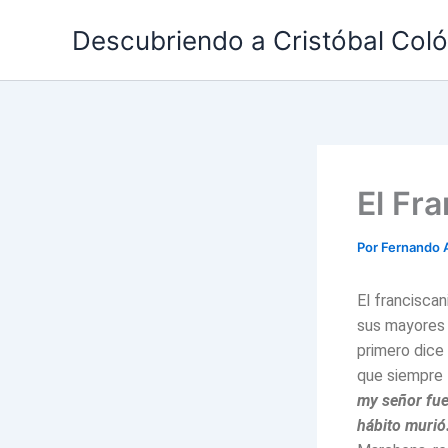
Ir
Descubriendo a Cristóbal Col
al
contenido
El Fr
Por
Fernando 
El francisca
sus mayores 
primero dice 
que siempre 
my señor fue
hábito murió