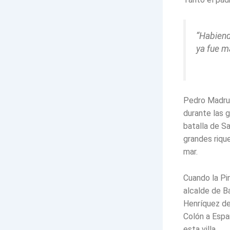
“Habiend
ya fue m
Pedro Madrug
durante las g
batalla de S
grandes riqu
mar.
Cuando la Pi
alcalde de B
Henríquez de
Colón a Espa
esta villa.