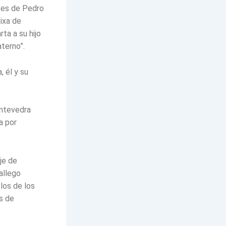
tes de Pedro
ixa de
ta a su hijo
aterno”.
 él y su
ontevedra
a por
je de
allego
los de los
s de