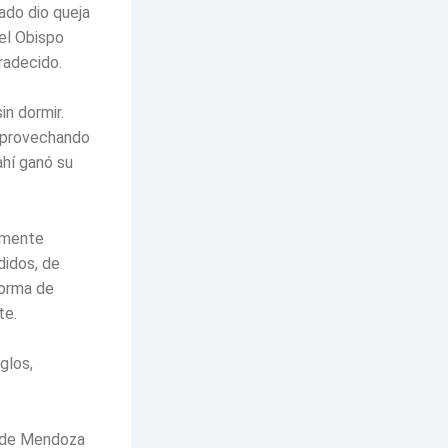
ado dio queja
 el Obispo
gradecido.
in dormir.
aprovechando
ahí ganó su
almente
didos, de
forma de
te.
glos,
z de Mendoza