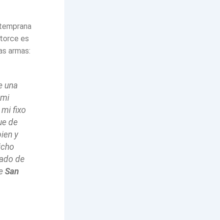
 temprana
atorce es
as armas:
e una
 mi
 mi fixo
ue de
ien y
icho
pado de
de
San