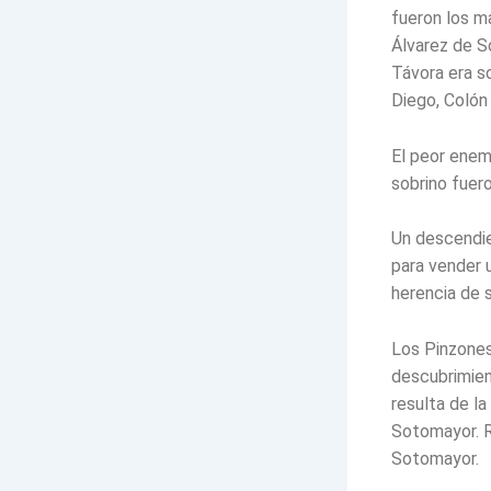
fueron los m
Álvarez de S
Távora era s
Diego, Colón 
El peor enem
sobrino fuer
Un descendie
para vender u
herencia de 
Los Pinzones
descubrimien
resulta de la
Sotomayor. R
Sotomayor.