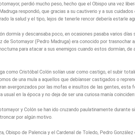
Sotomayor, perdió mucho peso, hecho que el Obispo una vez liber
 Madruga respondió, que gracias a su cautiverio y a sus cuidados
ado la salud y el tipo, lejos de tenerle rencor debería estarle a
lón dormía y descansaba poco, en ocasiones pasaba varios días s
z de Sotomayor (Pedro Madruga) era conocido por trasnochar 
 nocturna para atacar a sus enemigos cuando estos dormían, de 
a como Cristóbal Colón solían usar como castigo, el subir tot
omos de una mula a aquellos que debíanser castigados o repren
ran avergonzados por las mofas e insultos de las gentes, esta 
a usual en la época y no deja de ser una curiosa manía coinciden
Sotomayor y Colón se han ido cruzando paulatinamente durante si
troncar por algún motivo.
a, Obispo de Palencia y el Cardenal de Toledo, Pedro Gonzále