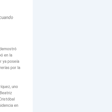
 cuando
o demostró
pó en la
r ya poseía
erías por la
ríquez, uno
Beatriz
Cristóbal
sidencia en