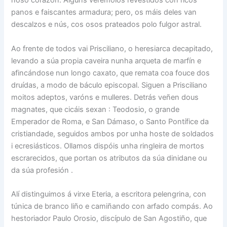
noso corazón. Algúns verémolos revestidos con ricos
panos e faiscantes armadura; pero, os máis deles van
descalzos e nús, cos osos prateados polo fulgor astral.
Ao frente de todos vai Prisciliano, o heresiarca decapitado,
levando a súa propia caveira nunha arqueta de marfín e
afincándose nun longo caxato, que remata coa fouce dos
druídas, a modo de báculo episcopal. Siguen a Prisciliano
moitos adeptos, varóns e mulleres. Detrás veñen dous
magnates, que cicáis sexan : Teodosio, o grande
Emperador de Roma, e San Dámaso, o Santo Pontífice da
cristiandade, seguidos ambos por unha hoste de soldados
i ecresiásticos. Ollamos dispóis unha ringleira de mortos
escrarecidos, que portan os atributos da súa dinidane ou
da súa profesión .
Alí distinguimos á virxe Eteria, a escritora pelengrina, con
túnica de branco liño e camiñando con arfado compás. Ao
hestoriador Paulo Orosio, discípulo de San Agostiño, que