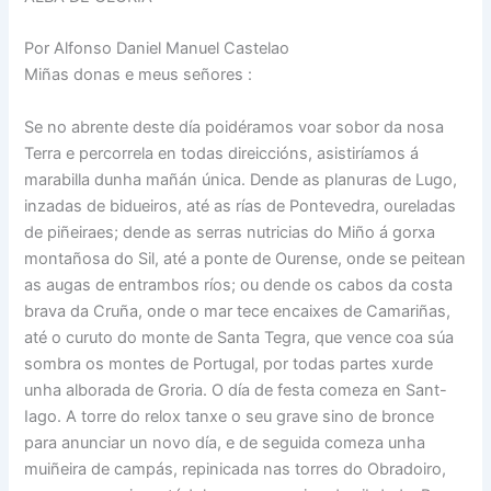
Por Alfonso Daniel Manuel Castelao
Miñas donas e meus señores :
Se no abrente deste día poidéramos voar sobor da nosa
Terra e percorrela en todas direiccións, asistiríamos á
marabilla dunha mañán única. Dende as planuras de Lugo,
inzadas de bidueiros, até as rías de Pontevedra, oureladas
de piñeiraes; dende as serras nutricias do Miño á gorxa
montañosa do Sil, até a ponte de Ourense, onde se peitean
as augas de entrambos ríos; ou dende os cabos da costa
brava da Cruña, onde o mar tece encaixes de Camariñas,
até o curuto do monte de Santa Tegra, que vence coa súa
sombra os montes de Portugal, por todas partes xurde
unha alborada de Groria. O día de festa comeza en Sant-
Iago. A torre do relox tanxe o seu grave sino de bronce
para anunciar un novo día, e de seguida comeza unha
muiñeira de campás, repinicada nas torres do Obradoiro,