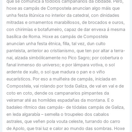
que se comunica a tódolos campanarios da cibdade. Pero,
hoxe as campás de Compostela anuncian algo máis que
unha festa litúrxica no interior da catedral, con dinidades
mitradas e ornamentos marabillosos, de brocados e ouros,
con chirimías e botafumeiro, capaz de dar envexa á mesma
basílica de Roma. Hoxe as campás de Compostela
anuncian unha festa étnica, filla, tal vez, dun culto
panteista, anterior ao cristianismo, que ten por altar a terra-
nai, alzada simbólicamente no Pico Sagro; por cobertura o
fanal inmenso do universo; e por lámpara votiva, o sol
ardente de xullo, o sol que madura o pan e o viño
eucarísticos. Por eso a muiñeira de campás, iniciada en
Compostela, vai rolando por toda Galiza, de val en val e de
coto en coto, dende os campanarios pimpantes da
veiramar até as homildes espadañas da montana. E o
badaleo rítmico das campás- de tódalas campás de Galiza,
en leda algarabía – semella o troupeleo dos cabalos
astrales, que veñen pola vouta celeste, turrando do carro
de Apolo, que trai luz e calor ao mundo das sombras. Hoxe