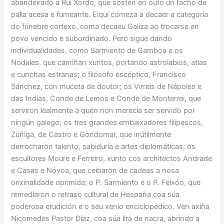
abandeirado a Rui Xordo, que sostén en outo un facho de
palla acesa e fumeante. Eiquí comeza a decaer a categoría
do fúnebre cortexo, coma decaeu Galiza ao trocarse en
povo vencido e subordinado. Pero sigue dando
individualidades, como Sarmiento de Gamboa e os
Nodales, que camiñan xuntos, portando astrolabios, atlas
e cunchas estranas; o filósofo escéptico, Francisco
Sánchez, con muceta de doutor; os Virreis de Nápoles e
das Indias, Conde de Lemos e Conde de Monterrei, que
serviron lealmente a quén non merecía ser servido por
ningún galego; os tres grandes embaixadores filipescos,
Zúñiga, de Castro e Gondomar, que inútilmente
derrocharon talento, sabiduría e artes diplomáticas; os
escultores Moure e Ferreiro, xunto cos architectos Andrade
e Casas e Nóvoa, que ceibaron de cadeas a nosa
orixinalidade oprimida; o P. Sarmiento e o P. Feixóo, que
remediaron o retraso cultural de Hespaña coa súa
poderosa erudición e o seu xenio enciclopédico. Ven axiña
Nicomedes Pastor Díaz, coa súa lira de nacra, abrindo a