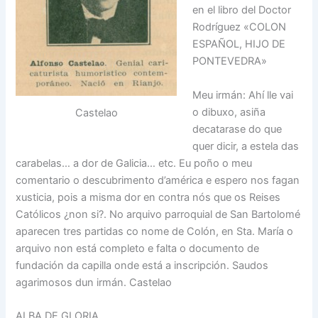
en el libro del Doctor
Rodríguez «COLON
ESPAÑOL, HIJO DE
PONTEVEDRA»
Meu irmán: Ahí lle vai
o dibuxo, asiña
Castelao
decatarase do que
quer dicir, a estela das
carabelas… a dor de Galicia… etc. Eu poño o meu
comentario o descubrimento d’américa e espero nos fagan
xusticia, pois a misma dor en contra nós que os Reises
Católicos ¿non si?. No arquivo parroquial de San Bartolomé
aparecen tres partidas co nome de Colón, en Sta. María o
arquivo non está completo e falta o documento de
fundación da capilla onde está a inscripción. Saudos
agarimosos dun irmán. Castelao
ALBA DE GLORIA