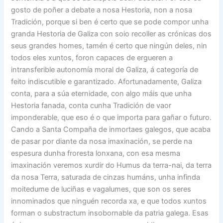
gosto de poñer a debate a nosa Hestoria, non a nosa
Tradición, porque si ben é certo que se pode compor unha
granda Hestoria de Galiza con soio recoller as crónicas dos
seus grandes homes, tamén é certo que ningún deles, nin
todos eles xuntos, foron capaces de ergueren a
intransferible autonomía moral de Galiza, á categoría de
feito indiscutible e garantizado. Afortunadamente, Galiza
conta, para a súa eternidade, con algo máis que unha
Hestoria fanada, conta cunha Tradición de vaor
imponderable, que eso é o que importa para gañar o futuro.
Cando a Santa Compaña de inmortaes galegos, que acaba
de pasar por diante da nosa imaxinación, se perde na
espesura dunha froresta lonxana, con esa mesma
imaxinación veremos xurdir do Humus da terra-nai, da terra
da nosa Terra, saturada de cinzas humáns, unha infinda
moitedume de luciñas e vagalumes, que son os seres
innominados que ninguén recorda xa, e que todos xuntos
forman o substractum insobornable da patria galega. Esas