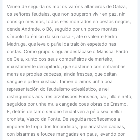
Veñen de seguida os moitos varóns altaneiros de Galiza,
os señores feudales, que non souperon vivir en paz, nin
consigo mesmos, todos eles montados en bestas negras,
dende Andrade, o Bó, seguido por un porco montés-
símbolo totémico da súa casa -, até o valente Pedro
Madruga, que leva o puñal da traición espetado nas
costas. Como grupo singular destácase o Mariscal Pardo
de Cela, xunto cos seus compañeiros de marteiro,
inxustamente decapitado, que sosteñen con entrambas
mans as propias cabezas, aínda frescas, que deitan
sangue e piden xusticia. Tamén ollamos unha boa
representación do feudalismo eclesiástico, e nel
distinguimos aos tres arzobispos Fonseca, pai , fillo e neto,
seguidos por unha mula cangada coas obras de Erasmo.
E, detrás de tanto señorío feudal ven a pé o seu mellor
cronista, Vasco da Ponte. De seguida recoñecemos a
imponente tropa dos Irmandiños, que arrastran cadeas,
con bisarmas e fouces mangadas en paus, levando por