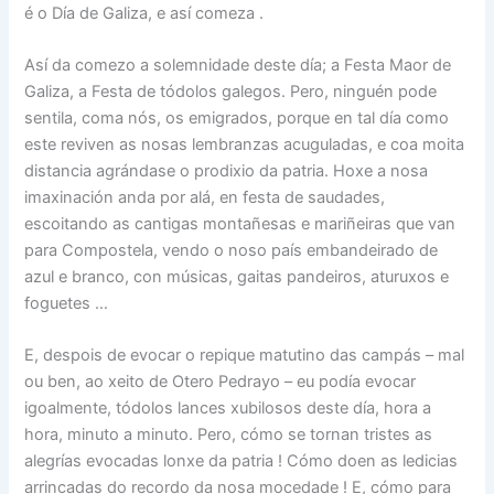
é o Día de Galiza, e así comeza .
Así da comezo a solemnidade deste día; a Festa Maor de
Galiza, a Festa de tódolos galegos. Pero, ninguén pode
sentila, coma nós, os emigrados, porque en tal día como
este reviven as nosas lembranzas acuguladas, e coa moita
distancia agrándase o prodixio da patria. Hoxe a nosa
imaxinación anda por alá, en festa de saudades,
escoitando as cantigas montañesas e mariñeiras que van
para Compostela, vendo o noso país embandeirado de
azul e branco, con músicas, gaitas pandeiros, aturuxos e
foguetes …
E, despois de evocar o repique matutino das campás – mal
ou ben, ao xeito de Otero Pedrayo – eu podía evocar
igoalmente, tódolos lances xubilosos deste día, hora a
hora, minuto a minuto. Pero, cómo se tornan tristes as
alegrías evocadas lonxe da patria ! Cómo doen as ledicias
arrincadas do recordo da nosa mocedade ! E, cómo para