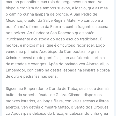
marcha pensatibre, cun rolo de pergameos na man. Ao
bispo e cronista dos tempos suevos, a Idacio, que alumea
o camiño cunha lámpara de bronce. A San Pedro de
Mezonzo, o autor da Salve Regina Mater – o cántico e a
oración máis fermosa da Eirexa -, cunha fragante azucena
nos beixos. Ao fundador San Rosendo que sostén
litúrxicamente a custodia do noso escudo tradicional. E
moitos, e moitos máis, que é dificultoso recoñecer. Logo
vemos ao primeiro Arzobispo de Compostela, o gran
Xelmírez revestido de pontifical, con aurifulxente cortexo
de mitrados e coengos. Após do prelado ven Alonso VII, o
Emperador, con cetro na destra, espada na sinistra e coroa
de ouro e pedrarías nas sens.
Siguen ao Emperador: o Conde de Traba, seu aio, e demáis
bultos da soberba feudal de Galiza. Ollamos dispois os
monxes letrados, en longa fileira, con velas acesas e libros
abertos. Ven detrás o mestre Mateo, o Santo dos Croques,
co Apocalipsis debaixo do brazo, encabezando unha grea