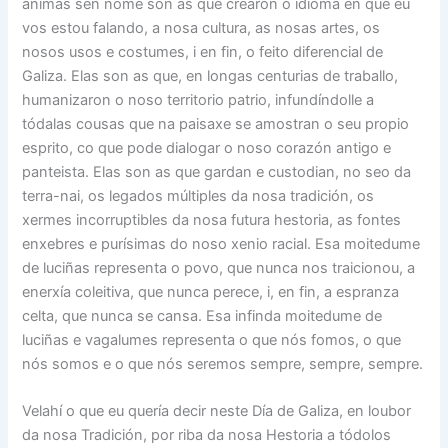
ánimas sen nome son as que crearon o idioma en que eu
vos estou falando, a nosa cultura, as nosas artes, os
nosos usos e costumes, i en fin, o feito diferencial de
Galiza. Elas son as que, en longas centurias de traballo,
humanizaron o noso territorio patrio, infundíndolle a
tódalas cousas que na paisaxe se amostran o seu propio
esprito, co que pode dialogar o noso corazón antigo e
panteista. Elas son as que gardan e custodian, no seo da
terra-nai, os legados múltiples da nosa tradición, os
xermes incorruptibles da nosa futura hestoria, as fontes
enxebres e purísimas do noso xenio racial. Esa moitedume
de luciñas representa o povo, que nunca nos traicionou, a
enerxía coleitiva, que nunca perece, i, en fin, a espranza
celta, que nunca se cansa. Esa infinda moitedume de
luciñas e vagalumes representa o que nós fomos, o que
nós somos e o que nós seremos sempre, sempre, sempre.
Velahí o que eu quería decir neste Día de Galiza, en loubor
da nosa Tradición, por riba da nosa Hestoria a tódolos