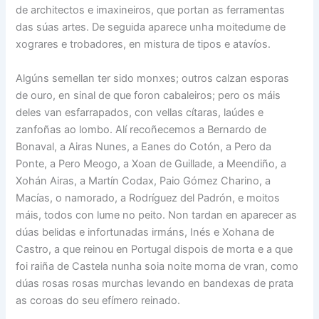
de architectos e imaxineiros, que portan as ferramentas
das súas artes. De seguida aparece unha moitedume de
xograres e trobadores, en mistura de tipos e atavíos.
Algúns semellan ter sido monxes; outros calzan esporas
de ouro, en sinal de que foron cabaleiros; pero os máis
deles van esfarrapados, con vellas cítaras, laúdes e
zanfoñas ao lombo. Alí recoñecemos a Bernardo de
Bonaval, a Airas Nunes, a Eanes do Cotón, a Pero da
Ponte, a Pero Meogo, a Xoan de Guillade, a Meendiño, a
Xohán Airas, a Martín Codax, Paio Gómez Charino, a
Macías, o namorado, a Rodríguez del Padrón, e moitos
máis, todos con lume no peito. Non tardan en aparecer as
dúas belidas e infortunadas irmáns, Inés e Xohana de
Castro, a que reinou en Portugal dispois de morta e a que
foi raiña de Castela nunha soia noite morna de vran, como
dúas rosas rosas murchas levando en bandexas de prata
as coroas do seu efímero reinado.