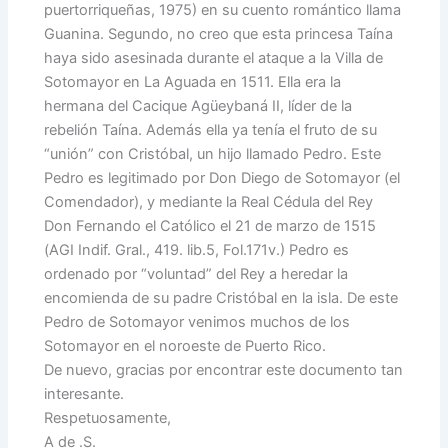
puertorriqueñas, 1975) en su cuento romántico llama
Guanina. Segundo, no creo que esta princesa Taína
haya sido asesinada durante el ataque a la Villa de
Sotomayor en La Aguada en 1511. Ella era la
hermana del Cacique Agüeybaná II, líder de la
rebelión Taína. Además ella ya tenía el fruto de su
“unión” con Cristóbal, un hijo llamado Pedro. Este
Pedro es legitimado por Don Diego de Sotomayor (el
Comendador), y mediante la Real Cédula del Rey
Don Fernando el Católico el 21 de marzo de 1515
(AGI Indif. Gral., 419. lib.5, Fol.171v.) Pedro es
ordenado por “voluntad” del Rey a heredar la
encomienda de su padre Cristóbal en la isla. De este
Pedro de Sotomayor venimos muchos de los
Sotomayor en el noroeste de Puerto Rico.
De nuevo, gracias por encontrar este documento tan
interesante.
Respetuosamente,
A de .S.