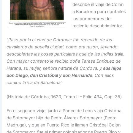
describe el viaje de Colón
a Barcelona para contarles
los pormenores del
reciente descubrimiento:
“Paso por la ciudad de Córdova; fue recevido de los
cavalleros de aquella ciudad, como era razon, llevando
descubiertas las cosas particulares que de las Indias traia.
Con mayor contento le recibio doña Teresa Enríquez de
Harana, su mujer, señora natural de Cordova, y
sus
hijos
don Diego, don Cristóbal y don Hernando
. Con ellos
camino la via de Barcelona”
(Historia de Córdoba, 1620, Tomo II – Folio 434, Cap. 35)
En el segundo viaje, junto a Ponce de León viaja Cristóbal
de Sotomayor hijo de Pedro Álvarez Sotomayor (Pedro
Madruga), y que en Puerto Rico le llaman Cristóbal Colón
de Sotomayor, fue el primer colonizador de Puerto Rico y