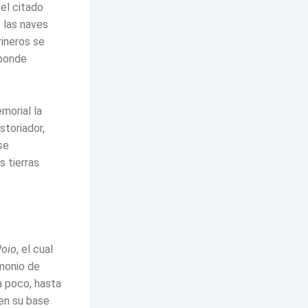
el citado
 las naves
rineros se
sponde
morial la
toriador,
se
s tierras
Poio
, el cual
imonio de
a poco, hasta
 en su base