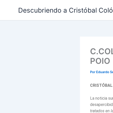
Ir
Descubriendo a Cristóbal Col
al
contenido
C.CO
POIO
Por
Eduardo S
CRISTÓBA
La noticia su
desapercibid
tratados en 