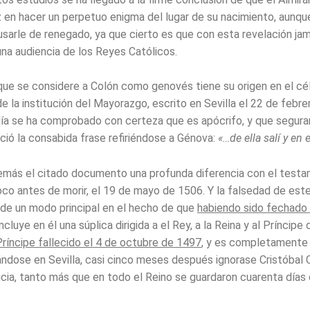
z en hacer un perpetuo enigma del lugar de su nacimiento, aunque
arle de renegado, ya que cierto es que con esta revelación ja
na audiencia de los Reyes Católicos.
que se considere a Colón como genovés tiene su origen en el cé
 la institución del Mayorazgo, escrito en Sevilla el 22 de febre
ía se ha comprobado con certeza que es apócrifo, y que segur
ció la consabida frase refiriéndose a Génova:
«…de ella salí y en e
más el citado documento una profunda diferencia con el test
oco antes de morir, el 19 de mayo de 1506. Y la falsedad de es
de un modo principal en el hecho de que
habiendo sido fechado 
incluye en él una súplica dirigida a el Rey, a la Reina y al Príncipe
Príncipe fallecido el 4 de octubre de 1497
, y es completamente
ndose en Sevilla, casi cinco meses después ignorase Cristóbal C
icia, tanto más que en todo el Reino se guardaron cuarenta días 