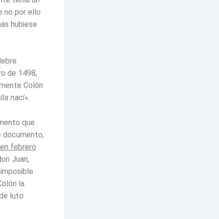
 no por ello
más hubiese
lebre
ro de 1498,
amente Colón
lla nací».
amento que
te documento,
en febrero
 don Juan,
 imposible
olón la
de luto