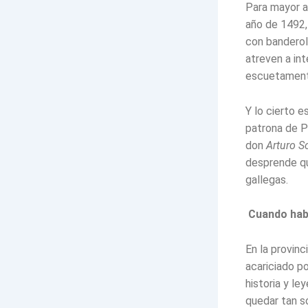
Para mayor a
año de 1492,
con banderol
atreven a in
escuetament
Y lo cierto e
patrona de P
don
Arturo S
desprende que
gallegas.
Cuando habl
En la provin
acariciado po
historia y l
quedar tan s