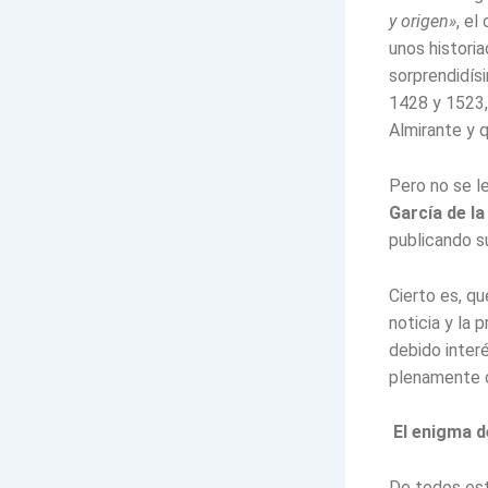
y origen»
, el
unos histori
sorprendidís
1428 y 1523, 
Almirante y q
Pero no se le
García de la
publicando s
Cierto es, q
noticia y la 
debido inter
plenamente d
El enigma d
De todos est