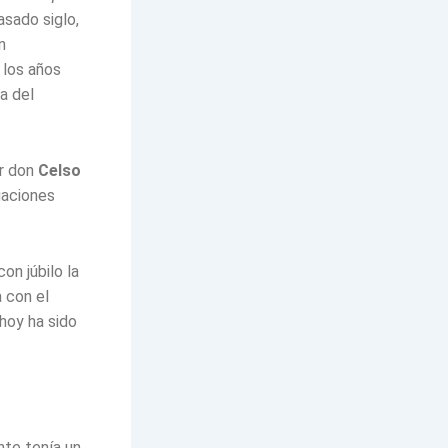
asado siglo,
n
 los años
a del
or don
Celso
gaciones
on júbilo la
 con el
 hoy ha sido
nte tenía un