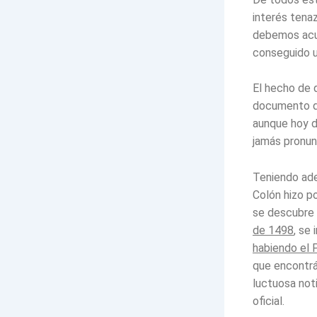
interés tena
debemos acus
conseguido u
El hecho de 
documento de
aunque hoy d
jamás pronun
Teniendo ade
Colón hizo p
se descubre 
de 1498
, se 
habiendo el 
que encontrá
luctuosa not
oficial.