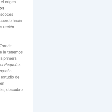
el origen
los
 escocés
ecuerdo hacia
s recién
 Tomás
te la tenemos
la primera
 el Pequeño
,
pequeña
 estudio de
sen
las, descubre