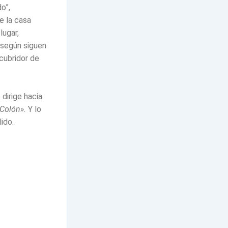
o”,
e la casa
lugar,
 según siguen
cubridor de
dirige hacia
 Colón».
Y lo
lido.