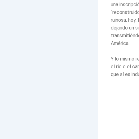
una inscripci
“reconstruido
ruinosa, hoy
dejando un s
transmitiénd
América.
Y lo mismo re
el río o el c
que sí es ind