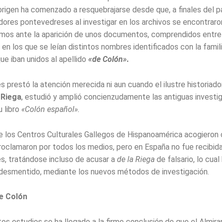
 origen ha comenzado a resquebrajarse desde que, a finales del p
adores pontevedreses al investigar en los archivos se encontraro
imos ante la aparición de unos documentos, comprendidos entre
en los que se leían distintos nombres identificados con la famili
ue iban unidos al apellido
«de Colón».
s prestó la atención merecida ni aun cuando el ilustre historiad
 Riega
, estudió y amplió concienzudamente las antiguas investi
u libro
«Colón español».
ue los Centros Culturales Gallegos de Hispanoamérica acogieron c
proclamaron por todos los medios, pero en España no fue recibida
és, tratándose incluso de acusar a
de la Riega
de falsario, lo cual
esmentido, mediante los nuevos métodos de investigación.
e Colón
os estudios se ha llegado a la firme conclusión de que el Almira