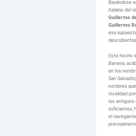
Basándose en
italiano del
Guillermo d
Guillermo R
esa supuesta
descubiertas
Este hecho l
Barreira
, aca
en los nombr
San Salvador
nombres que
localidad po
los antiguos
suficientes,
el navegante
precisament