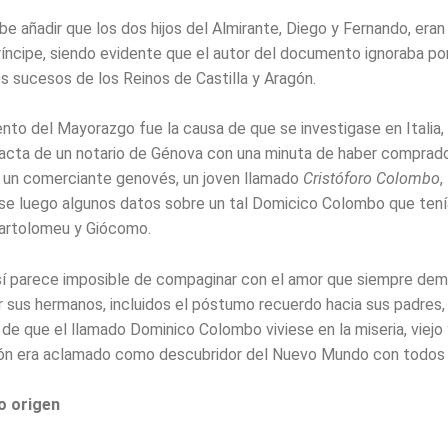
e añadir que los dos hijos del Almirante, Diego y Fernando, eran
íncipe, siendo evidente que el autor del documento ignoraba p
es sucesos de los Reinos de Castilla y Aragón.
to del Mayorazgo fue la causa de que se investigase en Italia,
 acta de un notario de Génova con una minuta de haber comprad
 un comerciante genovés, un joven llamado
Cristóforo Colombo
,
e luego algunos datos sobre un tal Domicico Colombo que tenía 
Bartolomeu y Giócomo.
sí parece imposible de compaginar con el amor que siempre dem
r sus hermanos, incluidos el póstumo recuerdo hacia sus padres,
e que el llamado Dominico Colombo viviese en la miseria, viejo 
ón era aclamado como descubridor del Nuevo Mundo con todos 
o origen