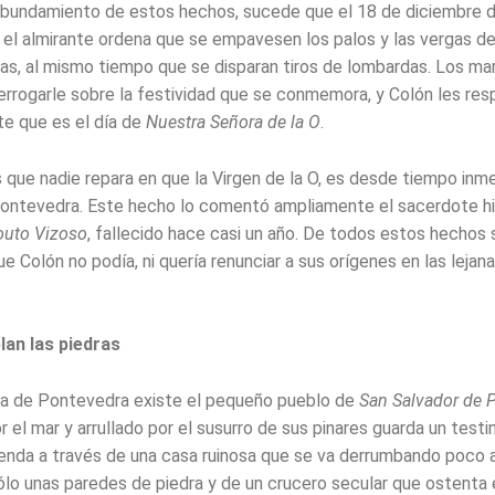
bundamiento de estos hechos, sucede que el 18 de diciembre d
 el almirante ordena que se empavesen los palos y las vergas de
as, al mismo tiempo que se disparan tiros de lombardas. Los ma
terrogarle sobre la festividad que se conmemora, y Colón les re
e que es el día de
Nuestra Señora de la O
.
s que nadie repara en que la Virgen de la O, es desde tiempo inme
ontevedra. Este hecho lo comentó ampliamente el sacerdote his
outo Vizoso
, fallecido hace casi un año. De todos estos hechos 
 Colón no podía, ni quería renunciar a sus orígenes en las lejana
an las piedras
cia de Pontevedra existe el pequeño pueblo de
San Salvador de 
r el mar y arrullado por el susurro de sus pinares guarda un test
eyenda a través de una casa ruinosa que se va derrumbando poco 
ólo unas paredes de piedra y de un crucero secular que ostenta