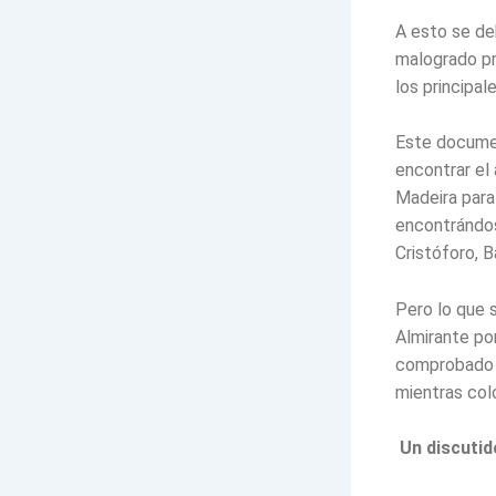
A esto se deb
malogrado pr
los principal
Este documen
encontrar el
Madeira para
encontrándos
Cristóforo, 
Pero lo que 
Almirante po
comprobado d
mientras col
Un discutid