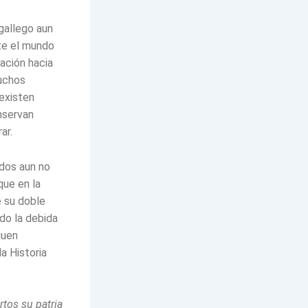
gallego aun
te el mundo
nación hacia
muchos
existen
nservan
ar.
idos aun no
que en la
 su doble
ado la debida
guen
a Historia
tos su patria