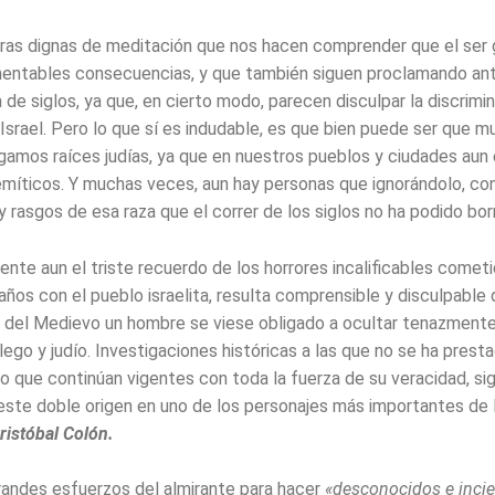
ras dignas de meditación que nos hacen comprender que el ser 
mentables consecuencias, y que también siguen proclamando an
ia de siglos, ya que, en cierto modo, parecen disculpar la discrimi
 Israel. Pero lo que sí es indudable, es que bien puede ser que 
gamos raíces judías, ya que en nuestros pueblos y ciudades aun 
míticos. Y muchas veces, aun hay personas que ignorándolo, co
rasgos de esa raza que el correr de los siglos no ha podido borr
ente aun el triste recuerdo de los horrores incalificables comet
ños con el pueblo israelita, resulta comprensible y disculpable 
 del Medievo un hombre se viese obligado a ocultar tenazmente
lego y judío. Investigaciones históricas a las que no se ha prest
ro que continúan vigentes con toda la fuerza de su veracidad, si
ste doble origen en uno de los personajes más importantes de l
ristóbal Colón.
randes esfuerzos del almirante para hacer
«desconocidos e incier