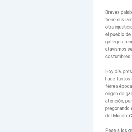
Breves palab
tiene sus la
otra injustic
el pueblo de
gallegos ten
atavismos se
costumbres y 
Hoy día, pres
hace tantos a
férrea época
origen de gal
atención, pe
pregonando e
del Mundo:
C
Pese a los g