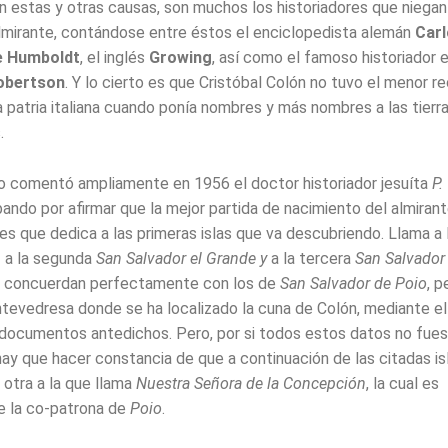
 estas y otras causas, son muchos los historiadores que niegan 
 almirante, contándose entre éstos el enciclopedista alemán
Car
e Humboldt
, el inglés
Growing
, así como el famoso historiador
obertson
. Y lo cierto es que Cristóbal Colón no tuvo el menor r
 patria italiana cuando ponía nombres y más nombres a las tierra
.
o comentó ampliamente en 1956 el doctor historiador jesuíta
P.
bando por afirmar que la mejor partida de nacimiento del almiran
es que dedica a las primeras islas que va descubriendo. Llama a 
,
a la segunda
San Salvador el Grande y
a la tercera
San Salvador
 concuerdan perfectamente con los de
San Salvador de Poio
, 
ntevedresa donde se ha localizado la cuna de Colón, mediante el
 documentos antedichos. Pero, por si todos estos datos no fue
 hay que hacer constancia de que a continuación de las citadas is
 otra a la que llama
Nuestra Señora de la Concepción
, la cual es
e la co‑patrona de
Poio
.