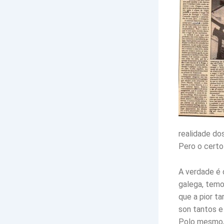
realidade do
Pero o certo
A verdade é 
galega, temo
que a pior ta
son tantos e
Polo mesmo, 