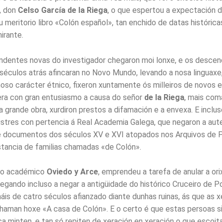
, don
Celso García de la Riega
, o que espertou a expectación 
u meritorio libro «Colón español», tan enchido de datas histórica
irante.
ndentes novas do investigador chegaron moi lonxe, e os desce
séculos atrás afincaran no Novo Mundo, levando a nosa linguaxe
 noso carácter étnico, fixeron xuntamente ós milleiros de novos 
era con gran entusiasmo a causa do señor
de la Riega
, mais co
 grande obra, xurdiron prestos a difamación e a envexa. E inclu
ustres con pertencia á Real Academia Galega, que negaron a aut
e documentos dos séculos XV e XVI atopados nos Arquivos de 
tancia de familias chamadas «de Colón».
, o académico
Oviedo y Arce
, emprendeu a tarefa de anular a or
hegando incluso a negar a antigüidade do histórico Cruceiro de P
áis de catro séculos afianzado diante dunhas ruinas, ás que as 
haman hoxe «A casa de Colón». E o certo é que estas persoas s
ca minten, e tan só repiten de xeración en xeración o que escoit