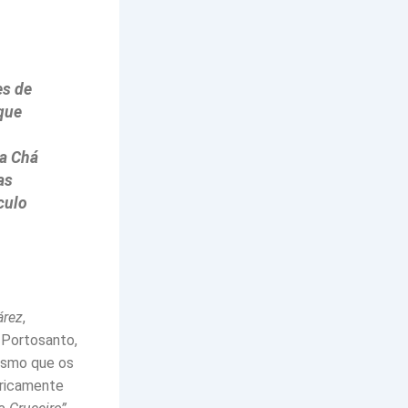
es de
 que
ra Chá
as
culo
árez
,
 Portosanto,
esmo que os
íricamente