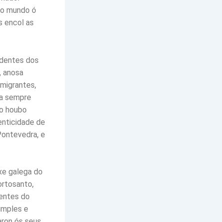
do mundo ó
s encol as
ndentes dos
, anosa
emigrantes,
ma sempre
so houbo
enticidade de
Pontevedra, e
ixe galega do
ortosanto,
xentes do
imples e
aron ós seus