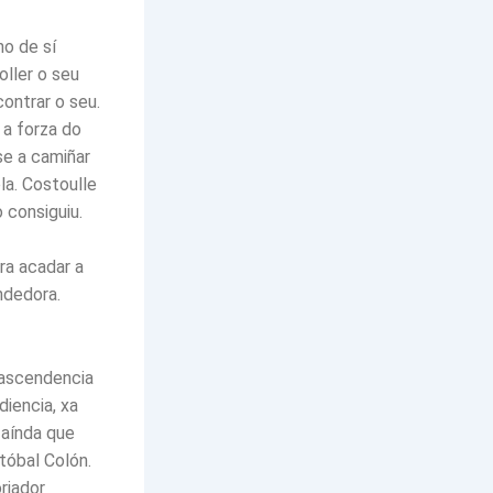
no de sí
ller o seu
ontrar o seu.
 a forza do
se a camiñar
la. Costoulle
 consiguiu.
ra acadar a
ndedora.
 ascendencia
iencia, xa
 aínda que
tóbal Colón.
riador