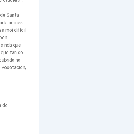
o Cruceiro”.
 de Santa
dando nomes
a moi difícil
 ben
 aínda que
a que tan só
cubrida na
e vexetación,
a de