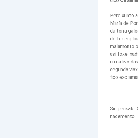
dixo
Cabanil
Pero xunto a
María de Pon
da terra gale
de ter espli
malamente po
así foxe, nad
un nativo das
segunda viax
fixo exclama
Sin pensalo,
nacemento…