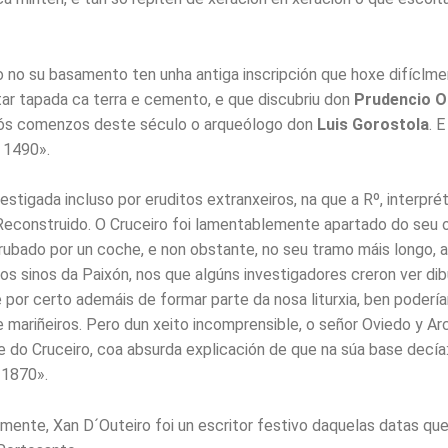
o no su basamento ten unha antiga inscripción que hoxe difíclm
star tapada ca terra e cemento, e que discubriu don
Prudencio O
 ós comenzos deste século o arqueólogo don
Luis Gorostola
. E
 1490».
vestigada incluso por eruditos extranxeiros, na que a Rº, interpr
econstruido. O Cruceiro foi lamentablemente apartado do seu or
rrubado por un coche, e non obstante, no seu tramo máis longo, 
os sinos da Paixón, nos que algúns investigadores creron ver di
 por certo ademáis de formar parte da nosa liturxia, ben podería
mariñeiros. Pero dun xeito incomprensible, o señor Oviedo y Ar
e do Cruceiro, coa absurda explicación de que na súa base decía
 1870».
amente, Xan D´Outeiro foi un escritor festivo daquelas datas qu