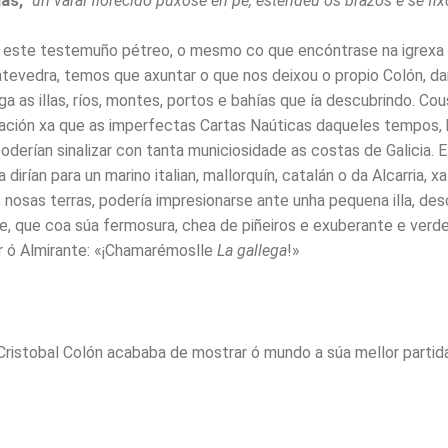
las,
“
un varal florecido púxose en pé, estendeu os brazos e se fix
 este testemuño pétreo, o mesmo co que encóntrase na igrexa
tevedra, temos que axuntar o que nos deixou o propio Colón, 
ga as illas, ríos, montes, portos e bahías que ía descubrindo. Cous
cación xa que as imperfectas Cartas Naúticas daqueles tempos,
derían sinalizar con tanta municiosidade as costas de Galicia. E
a dirían para un marino italian, mallorquín, catalán o da Alcarria, x
 nosas terras, podería impresionarse ante unha pequena illa, des
e, que coa súa fermosura, chea de piñeiros e exuberante e verd
r ó Almirante: «¡Chamarémoslle
La gallega
!»
 Cristobal Colón acababa de mostrar ó mundo a súa mellor partid