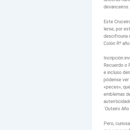
devanceiros.
Este Cruceir
lerse, por e
descifrouna
Colón Rº año
Incripción in
Recuerdo o R
e incluso de
pódense ver 
«peces», que
emblemas de 
autenticidad
´Outeiro Año
Pero, curios