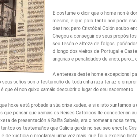
E costume o dicir que o home non é do
mesmo, e que polo tanto non pode esco
destino; pero Cristóbal Colón soubo enc
Chegou a conseguir os seus propósitos
seu tesón e alteza de folgos, poñéndo
ó longo dos vieiros de Portugal e Caste
angurias e penalidades de anos, pero… o
A entereza deste home excepcional pa
s seus soños son o testumuño de toda unha raza tenaz e empre
 é que él non quixo xamáis descubrir o lugar do seu nacemento.
que hoxe está probada a súa orixe xudea, e si a isto xuntamos a
s que pensar que xamáis os Reises Católicos lle concederían aud
rxeta de presentación á Raíña Sabela, era o nomear a nosa terra,
 tantos os testemuños que Galicia garda no seu seo encol a Cris
é de xusticia o proclamar unha vez máis, que foi o excelso histo