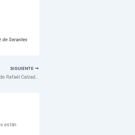
z de Serantes
SIGUIENTE
La Patria de Colón de Rafaél Calzada por Pascual Santacruz
os están