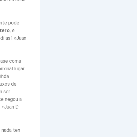
ente pode
tero
, e
 dí así: «Juan
étase coma
ixinal lugar
aínda
buxos de
n ser
ce negou a
: «Juan D
e nada ten