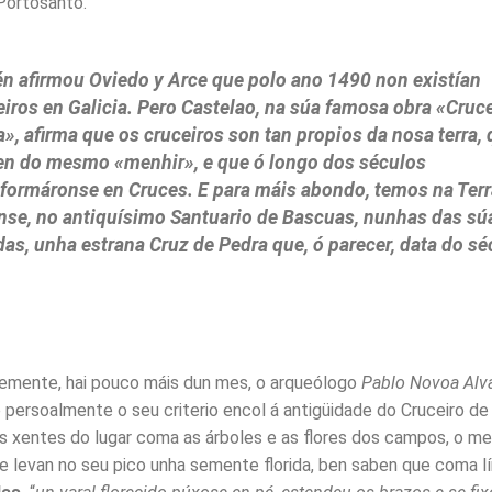
Portosanto.
n afirmou Oviedo y Arce que polo ano 1490 non existían
eiros en Galicia. Pero Castelao, na súa famosa obra «Cruc
», afirma que os cruceiros son tan propios da nosa terra,
en do mesmo «menhir», e que ó longo dos séculos
sformáronse en Cruces. E para máis abondo, temos na Ter
nse, no antiquísimo Santuario de Bascuas, nunhas das sú
as, unha estrana Cruz de Pedra que, ó parecer, data do sé
emente, hai pouco máis dun mes, o arqueólogo
Pablo Novoa Alv
persoalmente o seu criterio encol á antigüidade do Cruceiro de
s xentes do lugar coma as árboles e as flores dos campos, o m
ue levan no seu pico unha semente florida, ben saben que coma l