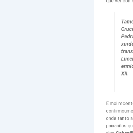
que ver con 
Tamé
Cruc
Pedra
xurd
tran
Luce
ermid
XII.
E moi recent
confirmoume 
onde tanto a
paixariños q