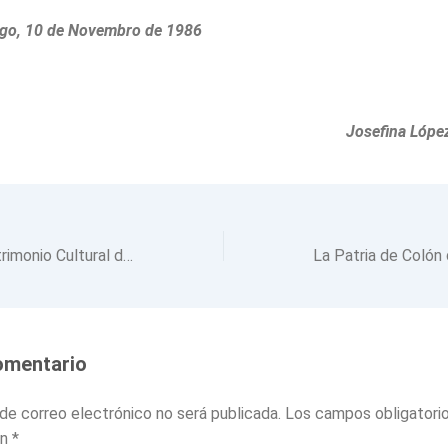
lego, 10 de Novembro de 1986
Josefina Lópe
El Instituto de Patrimonio Cultural de España, entrega a la Asociación Cristóbal Colón Galego, un facsímil de las “Capitulaciones de Santa Fe»
omentario
 de correo electrónico no será publicada.
Los campos obligatori
on
*