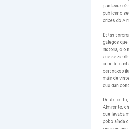
pontevedrés
publicar o se
orixes do Alm
Estas sorpre
galegos que 
historia, e o
que se acoll
sucede cunha
persoaxes il
máis de vint
que dan cons
Deste xeito
Almirante, c
que levaba m
pobo aínda c
sinceras nun